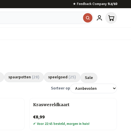
★
Feedback Company
9.2
/10
spaarpotten
(
28
)
speelgoed
(
25
)
Sale
Sorteer op
Kraswereldkaart
€8,99
✔
Voor 22:45 besteld, morgen in huis!