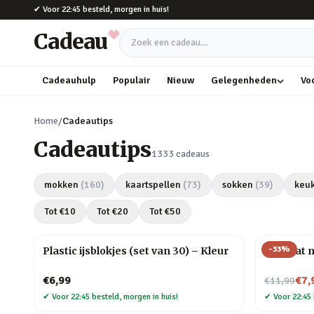
Naar hoofdinhoud
✔
Voor 22:45 besteld, morgen in huis!
Cadeau
Zoek een cadeau
Cadeauhulp
Populair
Nieuw
Gelegenheden
Vo
Home
/
Cadeautips
Cadeautips
1333
cadeaus
mokken
(
160
)
kaartspellen
(
73
)
sokken
(
39
)
keu
Tot €
10
Tot €
20
Tot €
50
-
33
%
Plastic ijsblokjes (set van 30) – Kleur
Mini kat 
Nu voor
€6,99
€7,
€11,99
✔
Voor 22:45 besteld, morgen in huis!
✔
Voor 22:45 