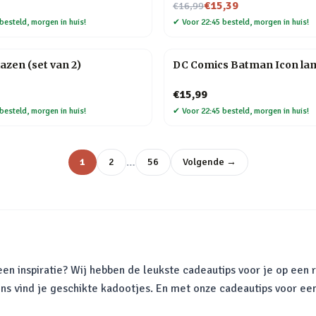
Nu voor
€15,39
€16,99
besteld, morgen in huis!
✔
Voor 22:45 besteld, morgen in huis!
lazen (set van 2)
DC Comics Batman Icon la
€15,99
besteld, morgen in huis!
✔
Voor 22:45 besteld, morgen in huis!
…
1
2
56
Volgende →
en inspiratie? Wij hebben de leukste cadeautips voor je op een r
ons vind je geschikte kadootjes. En met onze cadeautips voor ee