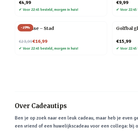
€4,99
€9,99
✔
Voor 22:45 besteld, morgen in huis!
✔
Voor 22:45 
-
29
%
Flip Vase – Stad
Golfbal g
Nu voor
€16,99
€15,99
€23,99
✔
Voor 22:45 besteld, morgen in huis!
✔
Voor 22:45 
Over
Cadeautips
Ben je op zoek naar een leuk cadeau, maar heb je even ge
een vriend of een huwelijkscadeau voor een collega: bij 