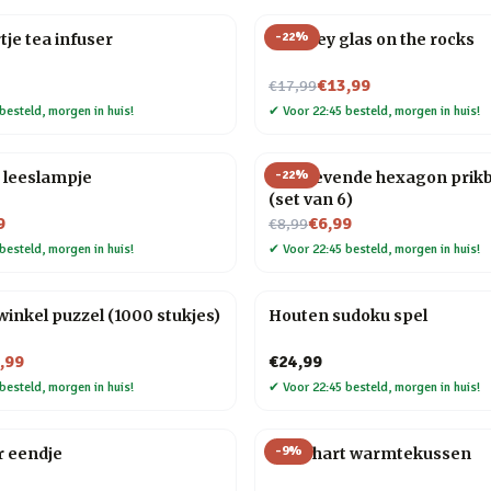
-
22
%
tje tea infuser
Whiskey glas on the rocks
Nu voor
€13,99
€17,99
besteld, morgen in huis!
✔
Voor 22:45 besteld, morgen in huis!
-
22
%
 leeslampje
Zelfklevende hexagon prik
(set van 6)
Nu voor
9
€6,99
€8,99
besteld, morgen in huis!
✔
Voor 22:45 besteld, morgen in huis!
nkel puzzel (1000 stukjes)
Houten sudoku spel
,99
€24,99
besteld, morgen in huis!
✔
Voor 22:45 besteld, morgen in huis!
-
9
%
r eendje
Rood hart warmtekussen