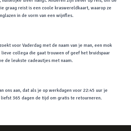
huiselijke sfeer hangt. Anderen zijn liever op reis, om de
ie graag reist is een coole kraswereldkaart, waarop ze
jnglazen in de vorm van een wijnfles.
r zoekt voor Vaderdag met de naam van je man, een mok
 lieve collega die gaat trouwen of geef het bruidspaar
 we de leukste cadeautjes met naam.
n ons aan, dat als je op werkdagen voor 22:45 uur je
 liefst 365 dagen de tijd om gratis te retourneren.