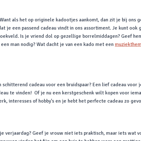
nt als het op originele kadootjes aankomt, dan zit je bij ons g
t je een passend cadeau vindt in ons assortiment. Je kunt ook g
zoekveld. Is je vriend dol op gezellige borrelmiddagen? Geef h
r een man nodig? Wat dacht je van een kado met een
muziekthe
chitterend cadeau voor een bruidspaar? Een lief cadeau voor je
eau te vinden! Of je nu een kerstgeschenk wilt kopen voor iema
werk, interesses of hobby’s en je hebt het perfecte cadeau zo gev
 je verjaardag? Geef je vrouw niet iets praktisch, maar iets wat 