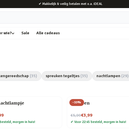
✔ Makkelijk & veilig betalen met o.a. iDEAL
or wie?
Sale
Alle cadeaus
kengereedschap
(
35
)
spreuken tegeltjes
(
35
)
nachtlampen
(
29
)
-
33
%
nachtlampje
Veer pen
Nu voor
99
€3,99
€5,99
besteld, morgen in huis!
✔
Voor 22:45 besteld, morgen in huis!