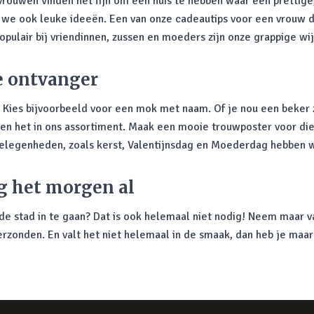
vrouwen vinden het fijn om een huis te hebben waar een prettige, 
 we ook leuke ideeën. Een van onze cadeautips voor een vrouw d
opulair bij vriendinnen, zussen en moeders zijn onze grappige wi
e ontvanger
. Kies bijvoorbeeld voor een mok met naam. Of je nou een beke
bben het in ons assortiment. Maak een mooie trouwposter voor die
 gelegenheden, zoals kerst, Valentijnsdag en Moederdag hebben
g het morgen al
e stad in te gaan? Dat is ook helemaal niet nodig! Neem maar va
erzonden. En valt het niet helemaal in de smaak, dan heb je maar