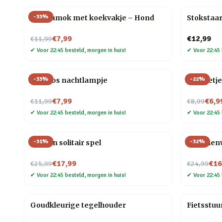
-
33
%
Dierenmok met koekvakje – Hond
Stokstaar
Nu voor
€7,99
€12,99
€11,99
✔
Voor 22:45 besteld, morgen in huis!
✔
Voor 22:45 
-
33
%
-
22
%
Mini vos nachtlampje
Mannetje
Nu voor
Nu voor
€7,99
€6,9
€11,99
€8,99
✔
Voor 22:45 besteld, morgen in huis!
✔
Voor 22:45 
-
31
%
-
32
%
Houten solitair spel
Bloemenwi
Nu voor
Nu voor
€17,99
€16
€25,99
€24,99
✔
Voor 22:45 besteld, morgen in huis!
✔
Voor 22:45 
Goudkleurige tegelhouder
Fietsstuu