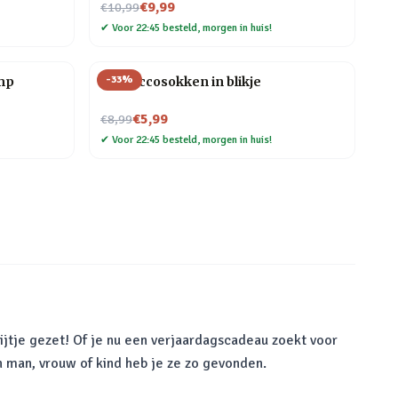
Nu voor
€9,99
€10,99
✔
Voor 22:45 besteld, morgen in huis!
-
33
%
mp
Proseccosokken in blikje
Nu voor
€5,99
€8,99
✔
Voor 22:45 besteld, morgen in huis!
ijtje gezet! Of je nu een verjaardagscadeau zoekt voor
n man, vrouw of kind heb je ze zo gevonden.