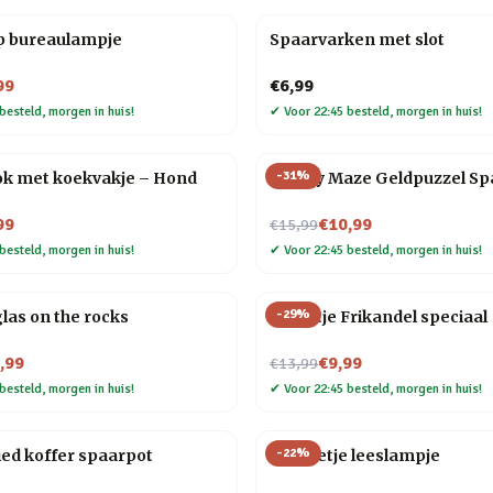
p bureaulampje
Spaarvarken met slot
99
€6,99
besteld, morgen in huis!
✔
Voor 22:45 besteld, morgen in huis!
-
31
%
k met koekvakje – Hond
Money Maze Geldpuzzel Sp
Nu voor
99
€10,99
€15,99
besteld, morgen in huis!
✔
Voor 22:45 besteld, morgen in huis!
-
29
%
las on the rocks
Tegeltje Frikandel speciaal
Nu voor
,99
€9,99
€13,99
besteld, morgen in huis!
✔
Voor 22:45 besteld, morgen in huis!
-
22
%
ied koffer spaarpot
Mannetje leeslampje