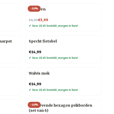
-
33
%
Veer pen
Nu voor
€3,99
€5,99
✔
Voor 22:45 besteld, morgen in huis!
aarpot
Specht fietsbel
€14,99
✔
Voor 22:45 besteld, morgen in huis!
Walvis mok
€14,99
✔
Voor 22:45 besteld, morgen in huis!
-
22
%
Zelfklevende hexagon prikborden
(set van 6)