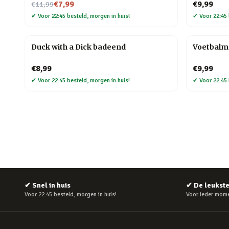
Nu voor
€7,99
€9,99
€11,99
✔
Voor 22:45 besteld, morgen in huis!
✔
Voor 22:45 
Duck with a Dick badeend
Voetbalm
€8,99
€9,99
✔
Voor 22:45 besteld, morgen in huis!
✔
Voor 22:45 
✔
Snel in huis
✔
De leukst
Voor 22:45 besteld, morgen in huis!
Voor ieder mome