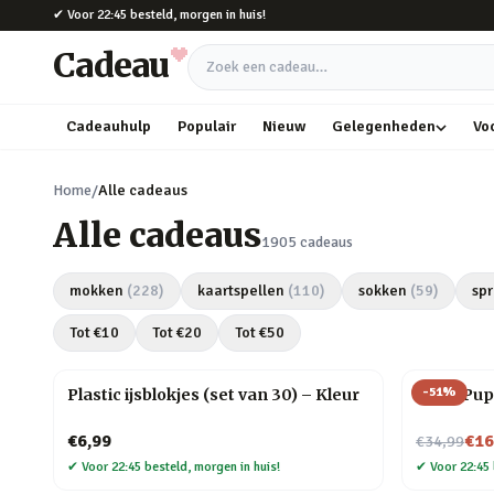
Naar hoofdinhoud
✔
Voor 22:45 besteld, morgen in huis!
Cadeau
Zoek een cadeau
Cadeauhulp
Populair
Nieuw
Gelegenheden
Vo
Home
/
Alle cadeaus
Alle cadeaus
1905
cadeaus
mokken
(
228
)
kaartspellen
(
110
)
sokken
(
59
)
spr
Tot €
10
Tot €
20
Tot €
50
-
51
%
Plastic ijsblokjes (set van 30) – Kleur
Slush Pup
Nu voor
€6,99
€16
€34,99
✔
Voor 22:45 besteld, morgen in huis!
✔
Voor 22:45 