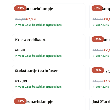
-
33
%
-
9
%
Mini kat nachtlampje
Gloeilam
Nu voor
Nu voor
€7,99
€9,
€11,99
€10,99
✔
Voor 22:45 besteld, morgen in huis!
✔
Voor 22:45 
-
33
%
Kraswereldkaart
Dierenmo
Nu voor
€8,99
€7,
€11,99
✔
Voor 22:45 besteld, morgen in huis!
✔
Voor 22:45 
-
22
%
Stokstaartje tea infuser
Whiskey g
Nu voor
€12,99
€13
€17,99
✔
Voor 22:45 besteld, morgen in huis!
✔
Voor 22:45 
-
33
%
Mini vos nachtlampje
Just Marr