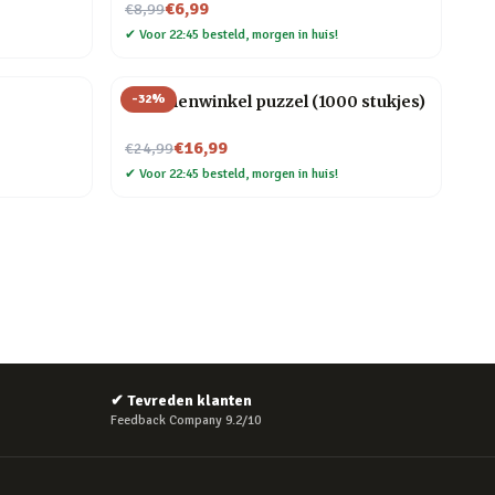
Nu voor
€6,99
€8,99
✔
Voor 22:45 besteld, morgen in huis!
-
32
%
Bloemenwinkel puzzel (1000 stukjes)
Nu voor
€16,99
€24,99
✔
Voor 22:45 besteld, morgen in huis!
✔
Tevreden klanten
Feedback Company 9.2/10