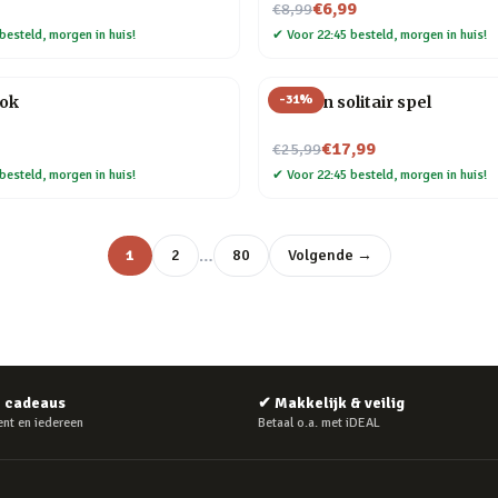
Nu voor
€6,99
€8,99
besteld, morgen in huis!
✔
Voor 22:45 besteld, morgen in huis!
-
31
%
ok
Houten solitair spel
Nu voor
€17,99
€25,99
besteld, morgen in huis!
✔
Voor 22:45 besteld, morgen in huis!
…
1
2
80
Volgende →
e cadeaus
✔
Makkelijk & veilig
nt en iedereen
Betaal o.a. met iDEAL