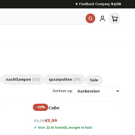
★
Feedback Company
9.2
/10
nachtlampen
(
43
)
spaarpotten
(
39
)
Sale
Sorteer op
-
33
%
t
Magic Cube
Nu voor
€3,99
€5,99
✔
Voor 22:45 besteld, morgen in huis!