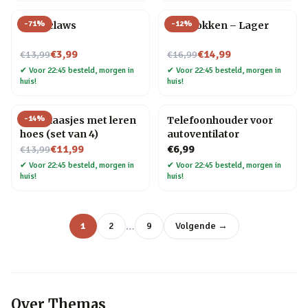
-
71
%
-
12
%
Meat claws
Bier sokken – Lager
Nu voor
Nu voor
€3,99
€14,99
€13,99
€16,99
✔
Voor 22:45 besteld, morgen in
✔
Voor 22:45 besteld, morgen in
huis!
huis!
-
14
%
Shotglaasjes met leren
Telefoonhouder voor
hoes (set van 4)
autoventilator
Nu voor
€11,99
€6,99
€13,99
✔
Voor 22:45 besteld, morgen in
✔
Voor 22:45 besteld, morgen in
huis!
huis!
…
1
2
9
Volgende →
Over
Themas