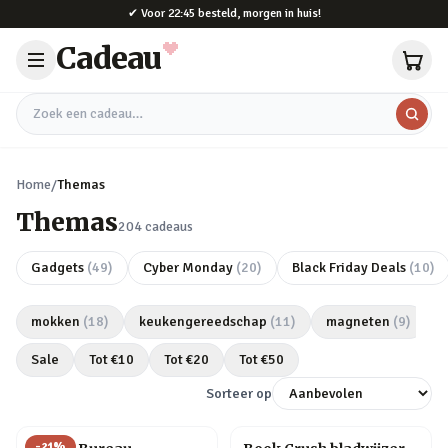
Naar hoofdinhoud
✔
Voor 22:45 besteld, morgen in huis!
Cadeau
Zoek een cadeau
Home
/
Themas
Themas
204
cadeaus
Gadgets
(
49
)
Cyber Monday
(
20
)
Black Friday Deals
(
10
)
mokken
(
18
)
keukengereedschap
(
11
)
magneten
(
9
)
o
Sale
Tot €
10
Tot €
20
Tot €
50
Sorteer op
-
21
%