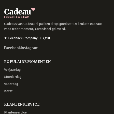
Cadeau
Pakt altijd goed uit!
Cadeaus van Cadeau.nl pakken altijd goed uit! De leukste cadeaus
voor ieder moment, razendsnel geleverd.
★
Feedback Company
:
9.2
/10
Facebook
Instagram
POPULAIRE MOMENTEN
Verjaardag
Moederdag
Vaderdag
Kerst
KLANTENSERVICE
Klantenservice