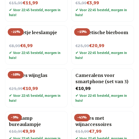
Nu voor
Nu voor
€11,99
€3,99
€15,99
€5,99
✔
Voor 22:45 besteld, morgen in
✔
Voor 22:45 besteld, morgen in
huis!
huis!
-
22
%
-
19
%
Mannetje leeslampje
Magnetische bierboom
Nu voor
Nu voor
€6,99
€20,99
€8,99
€25,99
✔
Voor 22:45 besteld, morgen in
✔
Voor 22:45 besteld, morgen in
huis!
huis!
-
58
%
Wijnfles wijnglas
Cameralens voor
smartphone (set van 3)
Nu voor
€10,99
€10,99
€25,99
✔
Voor 22:45 besteld, morgen in
✔
Voor 22:45 besteld, morgen in
huis!
huis!
-
9
%
-
43
%
Gloeilamp
Wijnfles met
bureaulampje
wijnaccessoires
Nu voor
Nu voor
€9,99
€7,99
€10,99
€13,99
✔
Voor 22:45 besteld, morgen in
✔
Voor 22:45 besteld, morgen in