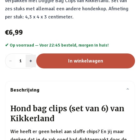
verpakken met Doggie Bag Clips van Kikkerland. Set van
zes stuks met allemaal een andere hondenkop. Afmeting
per stuk: 4,3 x 4 x 3 centimeter.
€6,99
✔ Op voorraad —
Voor 22:45 besteld, morgen in huis!
−
Aantal
+
:
In winkelwagen
1
Beschrijving
⌄
Hond bag clips (set van 6) van
Kikkerland
Wie heeft er geen hekel aan sloffe chips? En jij maar
denken dat je de zak goed had dichtgemaakt door de