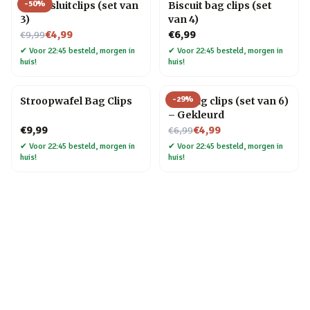
-
50
%
Kat afsluitclips (set van
Biscuit bag clips (set
3)
van 4)
Nu voor
€4,99
€6,99
€9,99
✔
Voor 22:45 besteld, morgen in
✔
Voor 22:45 besteld, morgen in
huis!
huis!
-
29
%
Stroopwafel Bag Clips
Kat bag clips (set van 6)
– Gekleurd
Nu voor
€9,99
€4,99
€6,99
✔
Voor 22:45 besteld, morgen in
✔
Voor 22:45 besteld, morgen in
huis!
huis!