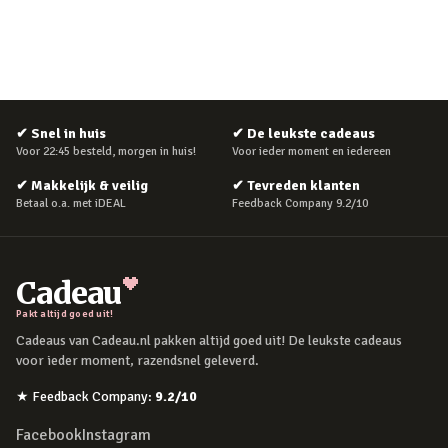
✔
Snel in huis
✔
De leukste cadeaus
Voor 22:45 besteld, morgen in huis!
Voor ieder moment en iedereen
✔
Makkelijk & veilig
✔
Tevreden klanten
Betaal o.a. met iDEAL
Feedback Company 9.2/10
Cadeau
Pakt altijd goed uit!
Cadeaus van Cadeau.nl pakken altijd goed uit! De leukste cadeaus
voor ieder moment, razendsnel geleverd.
★
Feedback Company
:
9.2
/10
Facebook
Instagram