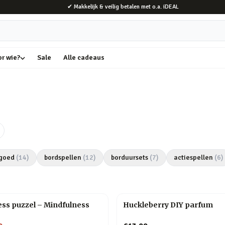
✔ Makkelijk & veilig betalen met o.a. iDEAL
or wie?
Sale
Alle cadeaus
goed
(
14
)
bordspellen
(
12
)
borduursets
(
7
)
actiespellen
(
6
)
ss puzzel – Mindfulness
Huckleberry DIY parfum