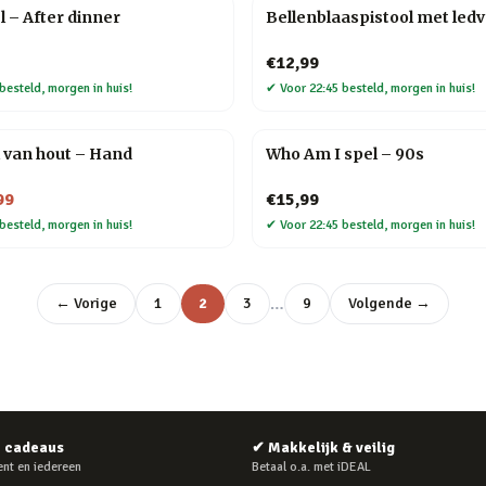
l – After dinner
Bellenblaaspistool met ledv
€12,99
besteld, morgen in huis!
✔
Voor 22:45 besteld, morgen in huis!
 van hout – Hand
Who Am I spel – 90s
99
€15,99
besteld, morgen in huis!
✔
Voor 22:45 besteld, morgen in huis!
…
← Vorige
1
2
3
9
Volgende →
e cadeaus
✔
Makkelijk & veilig
nt en iedereen
Betaal o.a. met iDEAL