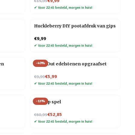
Nu voor
€9,99
€15,99
✔
Voor 22:45 besteld, morgen in huis!
Huckleberry DIY pootafdruk van gips
€9,99
✔
Voor 22:45 besteld, morgen in huis!
-
40
%
en
Dig It Out edelstenen opgraafset
Nu voor
€5,99
€9,99
✔
Voor 22:45 besteld, morgen in huis!
-
13
%
Line Up spel
Nu voor
€52,85
€60,99
✔
Voor 22:45 besteld, morgen in huis!