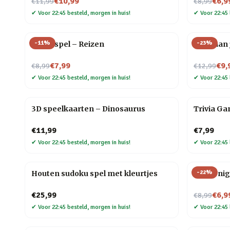
Nu voor
Nu voor
€10,99
€6,9
€11,99
€8,99
✔
Voor 22:45 besteld, morgen in huis!
✔
Voor 22:45 
-
11
%
-
23
%
Trivia spel – Reizen
Yoga aan 
Nu voor
Nu voor
€7,99
€9,
€8,99
€12,99
✔
Voor 22:45 besteld, morgen in huis!
✔
Voor 22:45 
3D speelkaarten – Dinosaurus
Trivia Ga
€11,99
€7,99
✔
Voor 22:45 besteld, morgen in huis!
✔
Voor 22:45 
-
22
%
Houten sudoku spel met kleurtjes
Movie ni
Nu voor
€25,99
€6,9
€8,99
✔
Voor 22:45 besteld, morgen in huis!
✔
Voor 22:45 