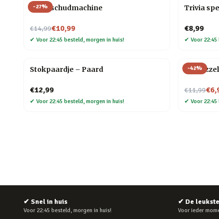
-
27
%
Kaartschudmachine
Trivia spe
Nu voor
€10,99
€8,99
€14,99
✔
Voor 22:45 besteld, morgen in huis!
✔
Voor 22:45 
-
42
%
Stokpaardje – Paard
3D puzzel
Nu voor
€12,99
€6,
€11,99
✔
Voor 22:45 besteld, morgen in huis!
✔
Voor 22:45 
✔
Snel in huis
✔
De leukst
Voor 22:45 besteld, morgen in huis!
Voor ieder mome