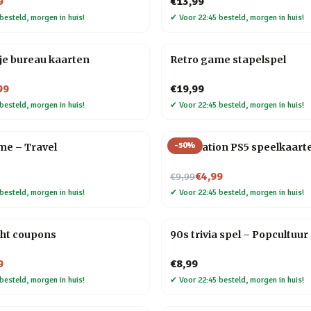
9
€13,99
besteld, morgen in huis!
✔
Voor 22:45 besteld, morgen in huis!
je bureau kaarten
Retro game stapelspel
99
€19,99
besteld, morgen in huis!
✔
Voor 22:45 besteld, morgen in huis!
-
50
%
me – Travel
PlayStation PS5 speelkaart
Nu voor
€4,99
€9,99
besteld, morgen in huis!
✔
Voor 22:45 besteld, morgen in huis!
ght coupons
90s trivia spel – Popcultuur
9
€8,99
besteld, morgen in huis!
✔
Voor 22:45 besteld, morgen in huis!