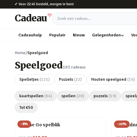
Naar hoofdinhoud
✔
Voor 22:45 besteld, morgen in huis!
Cadeau
Zoek een cadeau
Cadeauhulp
Populair
Nieuw
Gelegenheden
Vo
Home
/
Speelgoed
Speelgoed
193
cadeaus
Spelletjes
(
121
)
Puzzels
(
22
)
Houten speelgoed
(
16
)
kaartspellen
(
64
)
spellen
(
28
)
puzzels
(
19
)
speel
Tot €
50
-
8
%
-
22
%
On The Go spelblik
Mindfulne