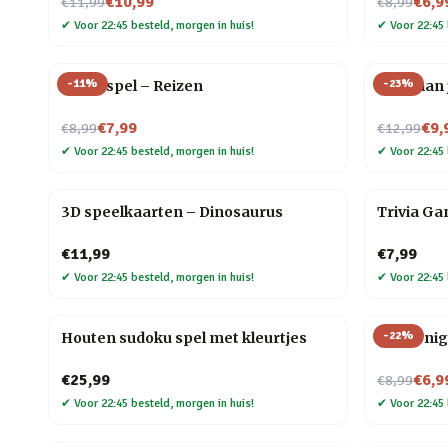
Nu voor
Nu voor
€10,99
€6,9
€11,99
€8,99
✔
Voor 22:45 besteld, morgen in huis!
✔
Voor 22:45 
-
11
%
-
23
%
Trivia spel – Reizen
Yoga aan 
Nu voor
Nu voor
€7,99
€9,
€8,99
€12,99
✔
Voor 22:45 besteld, morgen in huis!
✔
Voor 22:45 
3D speelkaarten – Dinosaurus
Trivia Ga
€11,99
€7,99
✔
Voor 22:45 besteld, morgen in huis!
✔
Voor 22:45 
-
22
%
Houten sudoku spel met kleurtjes
Movie ni
Nu voor
€25,99
€6,9
€8,99
✔
Voor 22:45 besteld, morgen in huis!
✔
Voor 22:45 