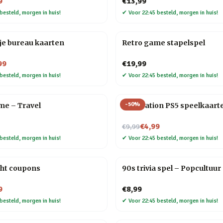
9
€13,99
besteld, morgen in huis!
✔
Voor 22:45 besteld, morgen in huis!
je bureau kaarten
Retro game stapelspel
99
€19,99
besteld, morgen in huis!
✔
Voor 22:45 besteld, morgen in huis!
-
50
%
me – Travel
PlayStation PS5 speelkaart
Nu voor
€4,99
€9,99
besteld, morgen in huis!
✔
Voor 22:45 besteld, morgen in huis!
ght coupons
90s trivia spel – Popcultuur
9
€8,99
besteld, morgen in huis!
✔
Voor 22:45 besteld, morgen in huis!