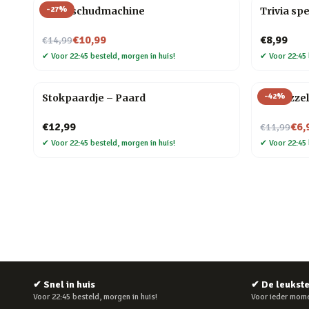
-
27
%
Kaartschudmachine
Trivia spe
Nu voor
€10,99
€8,99
€14,99
✔
Voor 22:45 besteld, morgen in huis!
✔
Voor 22:45 
-
42
%
Stokpaardje – Paard
3D puzzel
Nu voor
€12,99
€6,
€11,99
✔
Voor 22:45 besteld, morgen in huis!
✔
Voor 22:45 
✔
Snel in huis
✔
De leukst
Voor 22:45 besteld, morgen in huis!
Voor ieder mome