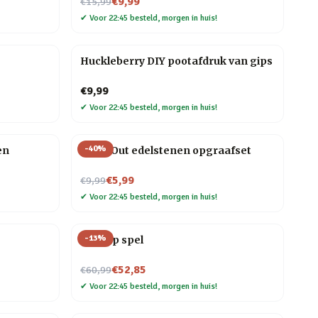
Nu voor
€9,99
€15,99
✔
Voor 22:45 besteld, morgen in huis!
Huckleberry DIY pootafdruk van gips
€9,99
✔
Voor 22:45 besteld, morgen in huis!
-
40
%
en
Dig It Out edelstenen opgraafset
Nu voor
€5,99
€9,99
✔
Voor 22:45 besteld, morgen in huis!
-
13
%
Line Up spel
Nu voor
€52,85
€60,99
✔
Voor 22:45 besteld, morgen in huis!