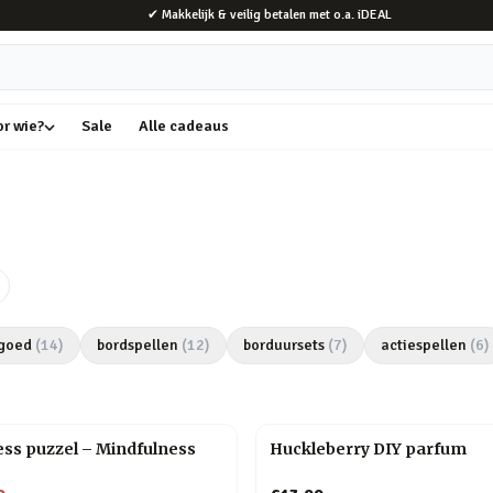
✔ Makkelijk & veilig betalen met o.a. iDEAL
or wie?
Sale
Alle cadeaus
goed
(
14
)
bordspellen
(
12
)
borduursets
(
7
)
actiespellen
(
6
)
ss puzzel – Mindfulness
Huckleberry DIY parfum