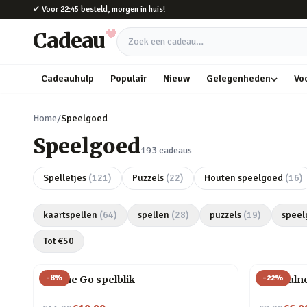
Naar hoofdinhoud
✔
Voor 22:45 besteld, morgen in huis!
Cadeau
Zoek een cadeau
Cadeauhulp
Populair
Nieuw
Gelegenheden
Vo
Home
/
Speelgoed
Speelgoed
193
cadeaus
Spelletjes
(
121
)
Puzzels
(
22
)
Houten speelgoed
(
16
)
kaartspellen
(
64
)
spellen
(
28
)
puzzels
(
19
)
speel
Tot €
50
-
8
%
-
22
%
On The Go spelblik
Mindfulne