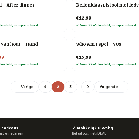
l – After dinner
Bellenblaaspistool met ledv
€12,99
besteld, morgen in huis!
✔
Voor 22:45 besteld, morgen in huis!
 van hout – Hand
Who Am I spel – 90s
99
€15,99
besteld, morgen in huis!
✔
Voor 22:45 besteld, morgen in huis!
…
← Vorige
1
2
3
9
Volgende →
e cadeaus
✔
Makkelijk & veilig
nt en iedereen
Betaal o.a. met iDEAL