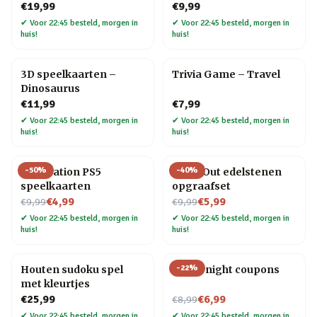
€19,99
€9,99
✔
Voor 22:45 besteld, morgen in
✔
Voor 22:45 besteld, morgen in
huis!
huis!
3D speelkaarten –
Trivia Game – Travel
Dinosaurus
€11,99
€7,99
✔
Voor 22:45 besteld, morgen in
✔
Voor 22:45 besteld, morgen in
huis!
huis!
-
50
%
-
40
%
PlayStation PS5
Dig It Out edelstenen
speelkaarten
opgraafset
Nu voor
Nu voor
€4,99
€5,99
€9,99
€9,99
✔
Voor 22:45 besteld, morgen in
✔
Voor 22:45 besteld, morgen in
huis!
huis!
-
22
%
Houten sudoku spel
Movie night coupons
met kleurtjes
Nu voor
€25,99
€6,99
€8,99
✔
Voor 22:45 besteld, morgen in
✔
Voor 22:45 besteld, morgen in