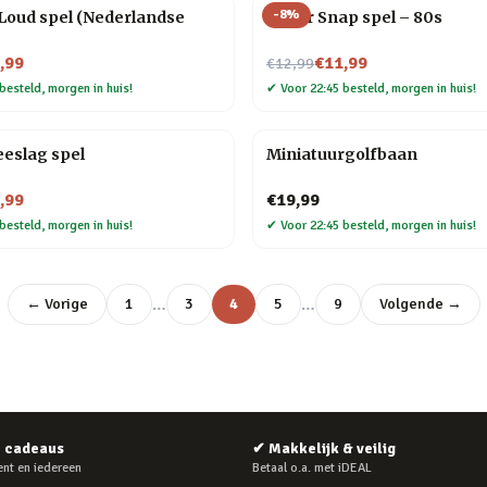
-
8
%
 Loud spel (Nederlandse
Super Snap spel – 80s
Nu voor
,99
€11,99
€12,99
besteld, morgen in huis!
✔
Voor 22:45 besteld, morgen in huis!
eslag spel
Miniatuurgolfbaan
,99
€19,99
besteld, morgen in huis!
✔
Voor 22:45 besteld, morgen in huis!
…
…
← Vorige
1
3
4
5
9
Volgende →
e cadeaus
✔
Makkelijk & veilig
nt en iedereen
Betaal o.a. met iDEAL