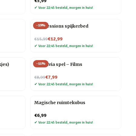
€5,99
✔
Voor 22:45 besteld, morgen in huis!
-
19
%
Pinpressions spijkerbed
Nu voor
€12,99
€15,99
✔
Voor 22:45 besteld, morgen in huis!
-
11
%
jes)
90s trivia spel – Films
Nu voor
€7,99
€8,99
✔
Voor 22:45 besteld, morgen in huis!
Magische ruimtekubus
€6,99
✔
Voor 22:45 besteld, morgen in huis!