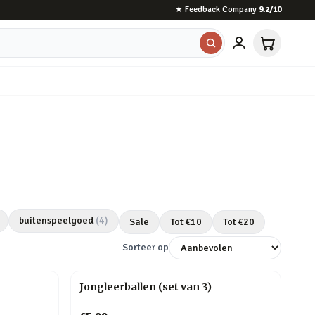
★
Feedback Company
9.2
/10
buitenspeelgoed
(
4
)
Sale
Tot €
10
Tot €
20
Sorteer op
Jongleerballen (set van 3)