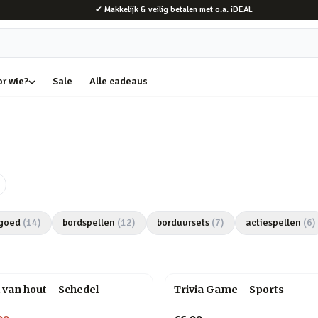
✔ Makkelijk & veilig betalen met o.a. iDEAL
or wie?
Sale
Alle cadeaus
goed
(
14
)
bordspellen
(
12
)
borduursets
(
7
)
actiespellen
(
6
)
 van hout – Schedel
Trivia Game – Sports