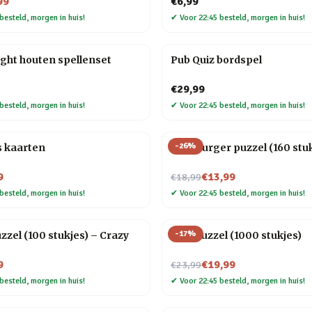
99
€6,99
besteld, morgen in huis!
✔
Voor 22:45 besteld, morgen in huis!
ght houten spellenset
Pub Quiz bordspel
€29,99
besteld, morgen in huis!
✔
Voor 22:45 besteld, morgen in huis!
-
26
%
s kaarten
Hamburger puzzel (160 stuk
Nu voor
9
€13,99
€18,99
besteld, morgen in huis!
✔
Voor 22:45 besteld, morgen in huis!
-
17
%
zzel (100 stukjes) – Crazy
Bier puzzel (1000 stukjes)
Nu voor
9
€19,99
€23,99
besteld, morgen in huis!
✔
Voor 22:45 besteld, morgen in huis!