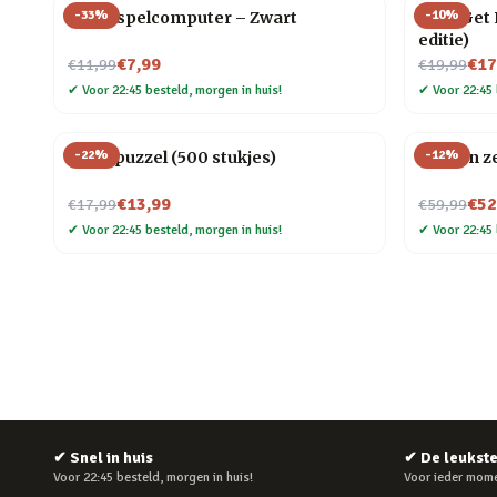
-
33
%
-
10
%
Retro spelcomputer – Zwart
Let’s Get
editie)
Nu voor
Nu voor
€7,99
€17
€11,99
€19,99
✔
Voor 22:45 besteld, morgen in huis!
✔
Voor 22:45 
-
22
%
-
12
%
Pizza puzzel (500 stukjes)
Houten ze
Nu voor
Nu voor
€13,99
€52
€17,99
€59,99
✔
Voor 22:45 besteld, morgen in huis!
✔
Voor 22:45 
✔
Snel in huis
✔
De leukst
Voor 22:45 besteld, morgen in huis!
Voor ieder mome