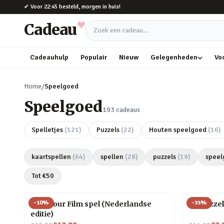
Naar hoofdinhoud
✔
Voor 22:45 besteld, morgen in huis!
Cadeau
Zoek een cadeau
Cadeauhulp
Populair
Nieuw
Gelegenheden
Vo
Home
/
Speelgoed
Speelgoed
193
cadeaus
Spelletjes
(
121
)
Puzzels
(
22
)
Houten speelgoed
(
16
)
kaartspellen
(
64
)
spellen
(
28
)
puzzels
(
19
)
speel
Tot €
50
-
10
%
-
33
%
I Am Your Film spel (Nederlandse
3D puzzel
editie)