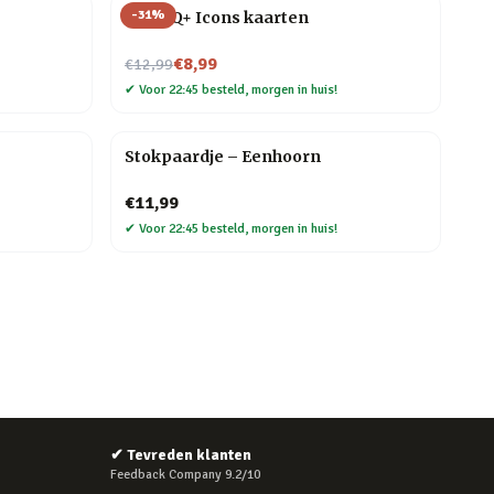
-
31
%
LGBTQ+ Icons kaarten
Nu voor
€8,99
€12,99
✔
Voor 22:45 besteld, morgen in huis!
Stokpaardje – Eenhoorn
€11,99
✔
Voor 22:45 besteld, morgen in huis!
✔
Tevreden klanten
Feedback Company 9.2/10