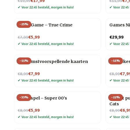
Nu voor
Nu voor
€17,99
€7,
€19,99
€11,99
✔
Voor 22:45 besteld, morgen in huis!
✔
Voor 22:45 
-
25
%
Trivia Game – True Crime
Games Ni
Nu voor
€5,99
€29,99
€7,99
✔
Voor 22:45 besteld, morgen in huis!
✔
Voor 22:45 
-
11
%
-
11
%
Toekomstvoorspellende kaarten
Dog Joke
Nu voor
Nu voor
€7,99
€7,9
€8,99
€8,99
✔
Voor 22:45 besteld, morgen in huis!
✔
Voor 22:45 
-
33
%
-
22
%
Trivia spel – Super 00’s
Pocket pu
Cats
Nu voor
Nu voor
€5,99
€6,9
€8,99
€8,99
✔
Voor 22:45 besteld, morgen in huis!
✔
Voor 22:45 