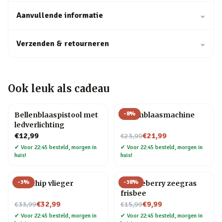
Aanvullende informatie
⌄
Verzenden & retourneren
⌄
Ook leuk als cadeau
-
8
%
Bellenblaaspistool met
Bellenblaasmachine
ledverlichting
Nu voor
€12,99
€21,99
€23,99
✔
Voor 22:45 besteld, morgen in
✔
Voor 22:45 besteld, morgen in
huis!
huis!
-
3
%
-
38
%
Zeilschip vlieger
Huckleberry zeegras
frisbee
Nu voor
Nu voor
€32,99
€9,99
€33,99
€15,99
✔
Voor 22:45 besteld, morgen in
✔
Voor 22:45 besteld, morgen in