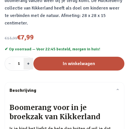
boomerang vanzelf weer bij je terug komt. De Huckleberry
collectie van Kikkerland heeft als doel om kinderen weer
te verbinden met de natuur. Afmeting: 28 x 28 x 15
centimeter.
Nu voor
€7,99
€13,99
✔ Op voorraad —
Voor 22:45 besteld, morgen in huis!
−
Aantal
+
:
In winkelwagen
1
Beschrijving
⌄
Boomerang voor in je
broekzak van Kikkerland
Is je kind het liefst de hele dag buiten of wil je dat