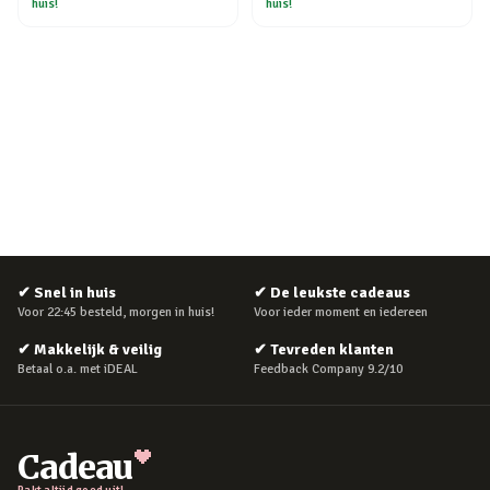
huis!
huis!
✔
Snel in huis
✔
De leukste cadeaus
Voor 22:45 besteld, morgen in huis!
Voor ieder moment en iedereen
✔
Makkelijk & veilig
✔
Tevreden klanten
Betaal o.a. met iDEAL
Feedback Company 9.2/10
Cadeau
Pakt altijd goed uit!