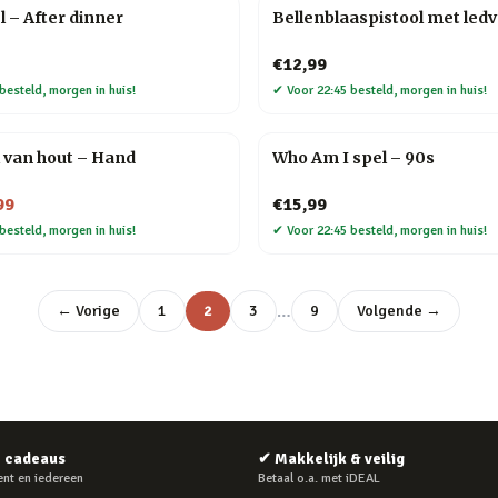
l – After dinner
Bellenblaaspistool met ledv
€12,99
besteld, morgen in huis!
✔
Voor 22:45 besteld, morgen in huis!
 van hout – Hand
Who Am I spel – 90s
99
€15,99
besteld, morgen in huis!
✔
Voor 22:45 besteld, morgen in huis!
…
← Vorige
1
2
3
9
Volgende →
e cadeaus
✔
Makkelijk & veilig
nt en iedereen
Betaal o.a. met iDEAL