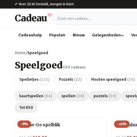
Naar hoofdinhoud
✔
Voor 22:45 besteld, morgen in huis!
Cadeau
Zoek een cadeau
Cadeauhulp
Populair
Nieuw
Gelegenheden
Vo
Home
/
Speelgoed
Speelgoed
193
cadeaus
Spelletjes
(
121
)
Puzzels
(
22
)
Houten speelgoed
(
16
)
kaartspellen
(
64
)
spellen
(
28
)
puzzels
(
19
)
speel
Tot €
50
-
8
%
-
22
%
On The Go spelblik
Mindfulne