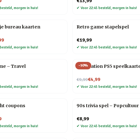
9
€13,99
besteld, morgen in huis!
✔
Voor 22:45 besteld, morgen in huis!
je bureau kaarten
Retro game stapelspel
99
€19,99
besteld, morgen in huis!
✔
Voor 22:45 besteld, morgen in huis!
-
50
%
me – Travel
PlayStation PS5 speelkaart
Nu voor
€4,99
€9,99
besteld, morgen in huis!
✔
Voor 22:45 besteld, morgen in huis!
ght coupons
90s trivia spel – Popcultuur
9
€8,99
besteld, morgen in huis!
✔
Voor 22:45 besteld, morgen in huis!