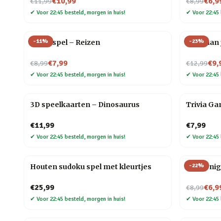
Nu voor
Nu voor
€10,99
€6,9
€11,99
€8,99
✔
Voor 22:45 besteld, morgen in huis!
✔
Voor 22:45 
-
11
%
-
23
%
Trivia spel – Reizen
Yoga aan 
Nu voor
Nu voor
€7,99
€9,
€8,99
€12,99
✔
Voor 22:45 besteld, morgen in huis!
✔
Voor 22:45 
3D speelkaarten – Dinosaurus
Trivia Ga
€11,99
€7,99
✔
Voor 22:45 besteld, morgen in huis!
✔
Voor 22:45 
-
22
%
Houten sudoku spel met kleurtjes
Movie ni
Nu voor
€25,99
€6,9
€8,99
✔
Voor 22:45 besteld, morgen in huis!
✔
Voor 22:45 