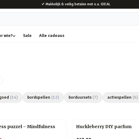
✔ Makkelijk & veilig betalen met o.a. iDEAL
or wie?
Sale
Alle cadeaus
goed
(
14
)
bordspellen
(
12
)
borduursets
(
7
)
actiespellen
(
6
)
ss puzzel – Mindfulness
Huckleberry DIY parfum