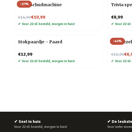
-
27
%
Kaartschudmachine
Trivia spe
Nu voor
€10,99
€8,99
€14,99
✔
Voor 22:45 besteld, morgen in huis!
✔
Voor 22:45 
-
42
%
Stokpaardje – Paard
3D puzzel
Nu voor
€12,99
€6,
€11,99
✔
Voor 22:45 besteld, morgen in huis!
✔
Voor 22:45 
✔
Snel in huis
✔
De leukst
Voor 22:45 besteld, morgen in huis!
Voor ieder mome