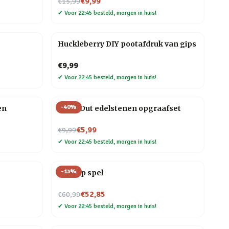
Nu voor
€9,99
€15,99
✔
Voor 22:45 besteld, morgen in huis!
Huckleberry DIY pootafdruk van gips
€9,99
✔
Voor 22:45 besteld, morgen in huis!
-
40
%
en
Dig It Out edelstenen opgraafset
Nu voor
€5,99
€9,99
✔
Voor 22:45 besteld, morgen in huis!
-
13
%
Line Up spel
Nu voor
€52,85
€60,99
✔
Voor 22:45 besteld, morgen in huis!