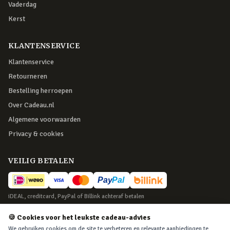
Vaderdag
Kerst
KLANTENSERVICE
Klantenservice
Retourneren
Bestelling herroepen
Over Cadeau.nl
Algemene voorwaarden
Privacy & cookies
VEILIG BETALEN
iDEAL, creditcard, PayPal of Billink achteraf betalen
BEZORGING
🍪 Cookies voor het leukste cadeau-advies
We gebruiken cookies om de site te verbeteren en relevante aanbiedingen te