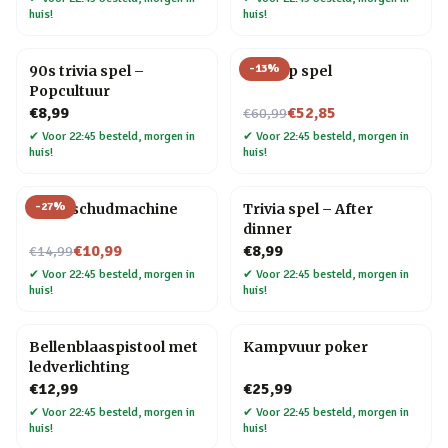
huis!
huis!
-
13
%
90s trivia spel –
Line Up spel
Popcultuur
Nu voor
€8,99
€52,85
€60,99
✔
Voor 22:45 besteld, morgen in
✔
Voor 22:45 besteld, morgen in
huis!
huis!
-
27
%
Kaartschudmachine
Trivia spel – After
dinner
Nu voor
€10,99
€8,99
€14,99
✔
Voor 22:45 besteld, morgen in
✔
Voor 22:45 besteld, morgen in
huis!
huis!
Bellenblaaspistool met
Kampvuur poker
ledverlichting
€12,99
€25,99
✔
Voor 22:45 besteld, morgen in
✔
Voor 22:45 besteld, morgen in
huis!
huis!