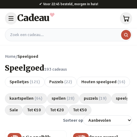
Naar hoofdinhoud
✔
Voor 22:45 besteld, morgen in huis!
Cadeau
Zoek een cadeau
Home
/
Speelgoed
Speelgoed
193
cadeaus
Spelletjes
(
121
)
Puzzels
(
22
)
Houten speelgoed
(
16
)
kaartspellen
(
64
)
spellen
(
28
)
puzzels
(
19
)
speelgoed
Sale
Tot €
10
Tot €
20
Tot €
50
Sorteer op
-
8
%
-
22
%