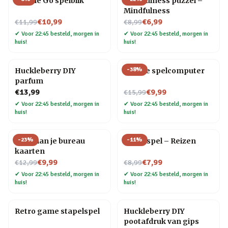
On The Go spelblik
Mindfulness puzzel –
Mindfulness
Nu voor
Nu voor
€10,99
€6,99
€11,99
€8,99
✔
Voor 22:45 besteld, morgen in
✔
Voor 22:45 besteld, morgen in
huis!
huis!
-
38
%
Huckleberry DIY
Arcade spelcomputer
parfum
Nu voor
€13,99
€9,99
€15,99
✔
Voor 22:45 besteld, morgen in
✔
Voor 22:45 besteld, morgen in
huis!
huis!
-
23
%
-
11
%
Yoga aan je bureau
Trivia spel – Reizen
kaarten
Nu voor
Nu voor
€9,99
€7,99
€12,99
€8,99
✔
Voor 22:45 besteld, morgen in
✔
Voor 22:45 besteld, morgen in
huis!
huis!
Retro game stapelspel
Huckleberry DIY
pootafdruk van gips