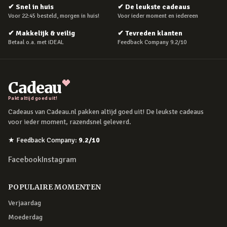
✔
Snel in huis
✔
De leukste cadeaus
Voor 22:45 besteld, morgen in huis!
Voor ieder moment en iedereen
✔
Makkelijk & veilig
✔
Tevreden klanten
Betaal o.a. met iDEAL
Feedback Company 9.2/10
Cadeau
Pakt altijd goed uit!
Cadeaus van Cadeau.nl pakken altijd goed uit! De leukste cadeaus
voor ieder moment, razendsnel geleverd.
★
Feedback Company
:
9.2
/10
Facebook
Instagram
POPULAIRE MOMENTEN
Verjaardag
Moederdag