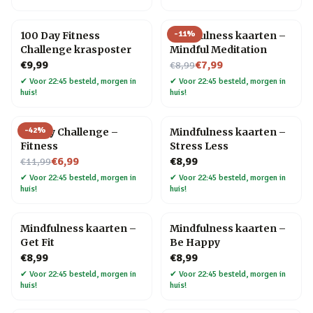
-
11
%
100 Day Fitness
Mindfulness kaarten –
Challenge krasposter
Mindful Meditation
Nu voor
€9,99
€7,99
€8,99
✔
Voor 22:45 besteld, morgen in
✔
Voor 22:45 besteld, morgen in
huis!
huis!
-
42
%
30 Day Challenge –
Mindfulness kaarten –
Fitness
Stress Less
Nu voor
€6,99
€8,99
€11,99
✔
Voor 22:45 besteld, morgen in
✔
Voor 22:45 besteld, morgen in
huis!
huis!
Mindfulness kaarten –
Mindfulness kaarten –
Get Fit
Be Happy
€8,99
€8,99
✔
Voor 22:45 besteld, morgen in
✔
Voor 22:45 besteld, morgen in
huis!
huis!