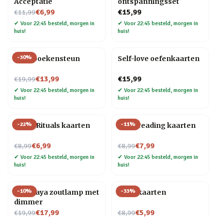
Acceptatie
ontspanningsset
Nu voor
€6,99
€15,99
€11,99
✔
Voor 22:45 besteld, morgen in
✔
Voor 22:45 besteld, morgen in
huis!
huis!
-
30
%
Yoga boekensteun
Self-love oefenkaarten
Nu voor
€13,99
€15,99
€19,99
✔
Voor 22:45 besteld, morgen in
✔
Voor 22:45 besteld, morgen in
huis!
huis!
-
22
%
-
11
%
Moon Rituals kaarten
Palm reading kaarten
Nu voor
Nu voor
€6,99
€7,99
€8,99
€8,99
✔
Voor 22:45 besteld, morgen in
✔
Voor 22:45 besteld, morgen in
huis!
huis!
-
10
%
-
33
%
Himalaya zoutlamp met
Tarotkaarten
dimmer
Nu voor
Nu voor
€17,99
€5,99
€19,99
€8,99