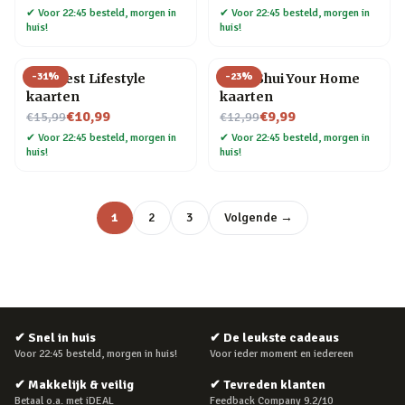
✔
Voor 22:45 besteld, morgen in
✔
Voor 22:45 besteld, morgen in
huis!
huis!
-
31
%
-
23
%
Manifest Lifestyle
Feng Shui Your Home
kaarten
kaarten
Nu voor
Nu voor
€10,99
€9,99
€15,99
€12,99
✔
Voor 22:45 besteld, morgen in
✔
Voor 22:45 besteld, morgen in
huis!
huis!
1
2
3
Volgende →
✔
Snel in huis
✔
De leukste cadeaus
Voor 22:45 besteld, morgen in huis!
Voor ieder moment en iedereen
✔
Makkelijk & veilig
✔
Tevreden klanten
Betaal o.a. met iDEAL
Feedback Company 9.2/10