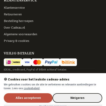
KLANTENSERVICE
Klantenservice
Retourneren
Bestelling herroepen
Over Cadeau.nl
Algemene voorwaarden
Privacy & cookies
VEILIG BETALEN
iDEAL, creditcard, PayPal of Billink achteraf betalen
BEZORGING
🍪 Cookies voor het leukste cadeau-advies
We gebruiken cookies om de site te verbeteren en relevante aanbiedingen te
Voor 22:45 besteld, morgen in huis. Tot 365 dagen retourneren.
tonen. Lees ons
cookiebeleid
.
Alles accepteren
Weigeren
©
2026
Cadeau.nl — Alle rechten voorbehouden