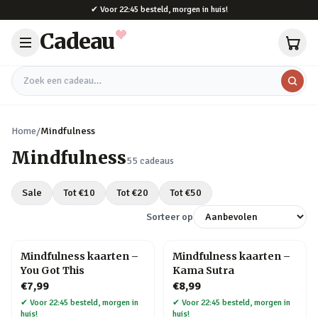
Naar hoofdinhoud
✔
Voor 22:45 besteld, morgen in huis!
Cadeau
Zoek een cadeau
Home
/
Mindfulness
Mindfulness
55
cadeaus
Sale
Tot €
10
Tot €
20
Tot €
50
Sorteer op
Mindfulness kaarten –
Mindfulness kaarten –
You Got This
Kama Sutra
€7,99
€8,99
✔
Voor 22:45 besteld, morgen in
✔
Voor 22:45 besteld, morgen in
huis!
huis!