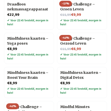
-
17
%
Draadloos
30 Day Challenge –
nekmassageapparaat
Groen Leven
Nu voor
€22,99
€9,99
€11,99
✔
Voor 22:45 besteld, morgen in
✔
Voor 22:45 besteld, morgen in
huis!
huis!
-
42
%
Mindfulness kaarten –
30 Day Challenge –
Yoga poses
Gezond Leven
Nu voor
€8,99
€6,99
€11,99
✔
Voor 22:45 besteld, morgen in
✔
Voor 22:45 besteld, morgen in
huis!
huis!
Mindfulness kaarten –
Mindfulness kaarten –
Boost Your Brain
Digital Detox
€8,99
€8,99
✔
Voor 22:45 besteld, morgen in
✔
Voor 22:45 besteld, morgen in
huis!
huis!
-
42
%
30 Day Challenge –
Mindful Minutes