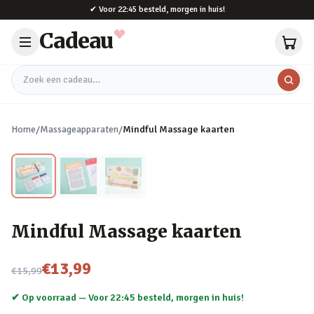
Naar hoofdinhoud
✔
Voor 22:45 besteld, morgen in huis!
Cadeau
Zoek een cadeau
Home
/
Massageapparaten
/
Mindful Massage kaarten
Mindful Massage kaarten
Nu voor
€13,99
€15,99
✔ Op voorraad —
Voor 22:45 besteld, morgen in huis!