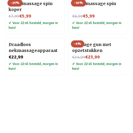
-
25
%
-
14
%
Hoofdmassage spin
Hoofdmassage spin
koper
Nu voor
Nu voor
€5,99
€5,99
€7,99
€6,99
✔
Voor 22:45 besteld, morgen in
✔
Voor 22:45 besteld, morgen in
huis!
huis!
-
4
%
Draadloos
Massage gun met
nekmassageapparaat
opzetstukken
Nu voor
€22,99
€23,99
€24,99
✔
Voor 22:45 besteld, morgen in
✔
Voor 22:45 besteld, morgen in
huis!
huis!