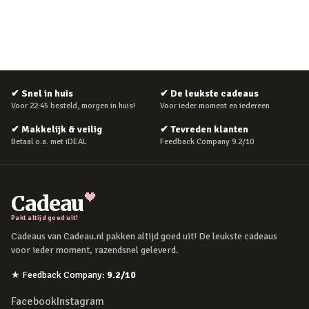
✔
Snel in huis
✔
De leukste cadeaus
Voor 22:45 besteld, morgen in huis!
Voor ieder moment en iedereen
✔
Makkelijk & veilig
✔
Tevreden klanten
Betaal o.a. met iDEAL
Feedback Company 9.2/10
Cadeau
Pakt altijd goed uit!
Cadeaus van Cadeau.nl pakken altijd goed uit! De leukste cadeaus
voor ieder moment, razendsnel geleverd.
★
Feedback Company
:
9.2
/10
Facebook
Instagram