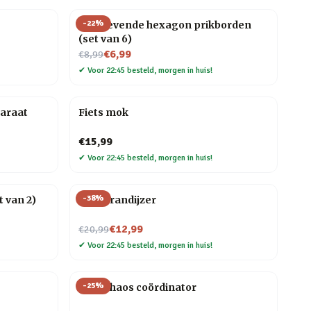
-
22
%
Zelfklevende hexagon prikborden
(set van 6)
Nu voor
€6,99
€8,99
✔
Voor 22:45 besteld, morgen in huis!
araat
Fiets mok
€15,99
✔
Voor 22:45 besteld, morgen in huis!
-
38
%
 van 2)
BBQ brandijzer
Nu voor
€12,99
€20,99
✔
Voor 22:45 besteld, morgen in huis!
-
25
%
Mok Chaos coördinator