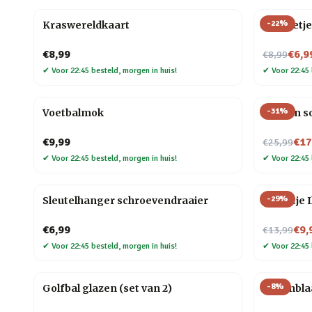
-
22
%
Kraswereldkaart
Mannetje
Nu voor
€8,99
€6,9
€8,99
✔
Voor 22:45 besteld, morgen in huis!
✔
Voor 22:45 
-
31
%
Voetbalmok
Houten so
Nu voor
€9,99
€17
€25,99
✔
Voor 22:45 besteld, morgen in huis!
✔
Voor 22:45 
-
29
%
Sleutelhanger schroevendraaier
Tegeltje I
Nu voor
€6,99
€9,
€13,99
✔
Voor 22:45 besteld, morgen in huis!
✔
Voor 22:45 
-
8
%
Golfbal glazen (set van 2)
Bellenbl