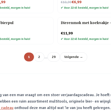
Nu voor
,99
€6,99
€10,99
besteld, morgen in huis!
✔
Voor 22:45 besteld, morgen in huis!
bierpul
Dierenmok met koekvakje 
€11,99
besteld, morgen in huis!
✔
Voor 22:45 besteld, morgen in huis!
…
1
2
29
Volgende →
ag van een man vraagt om een stoer verjaardagscadeau. Je hoeft 
bben een ruim assortiment multitools, originele bier- en wijngl
l cadeau
onthoud deze man altijd wat ‘ie van jou heeft gekregen.