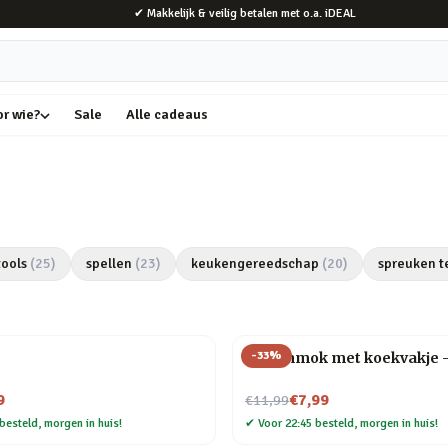
✔ Makkelijk & veilig betalen met o.a. iDEAL
or wie?
Sale
Alle cadeaus
tools
(
25
)
spellen
(
23
)
keukengereedschap
(
20
)
spreuken t
-
33
%
Dierenmok met koekvakje 
Nu voor
9
€7,99
€11,99
besteld, morgen in huis!
✔
Voor 22:45 besteld, morgen in huis!