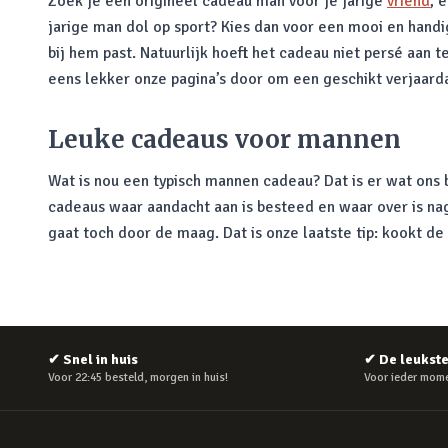
Zoek je een origineel cadeau man voor je jarige
vriend
, 
jarige man dol op sport? Kies dan voor een mooi en hand
bij hem past. Natuurlijk hoeft het cadeau niet persé aan t
eens lekker onze pagina’s door om een geschikt verjaard
Leuke cadeaus voor mannen
Wat is nou een typisch mannen cadeau? Dat is er wat ons 
cadeaus waar aandacht aan is besteed en waar over is naged
gaat toch door de maag. Dat is onze laatste tip: kookt d
✔
Snel in huis
✔
De leukst
Voor 22:45 besteld, morgen in huis!
Voor ieder mome