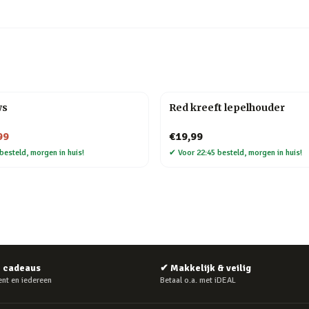
ws
Red kreeft lepelhouder
99
€19,99
besteld, morgen in huis!
✔
Voor 22:45 besteld, morgen in huis!
e cadeaus
✔
Makkelijk & veilig
nt en iedereen
Betaal o.a. met iDEAL