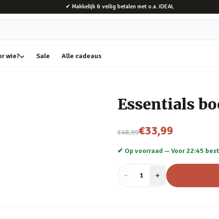
✔ Makkelijk & veilig betalen met o.a. iDEAL
or wie?
Sale
Alle cadeaus
Essentials bo
Nu voor
€33,99
€48,99
✔ Op voorraad —
Voor 22:45 best
−
Aantal
+
:
1