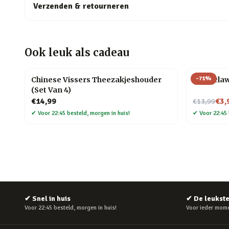
Verzenden & retourneren
Ook leuk als cadeau
-
71
%
Chinese Vissers Theezakjeshouder
Meat cla
(Set Van 4)
Nu voor
€14,99
€3,
€13,99
✔
Voor 22:45 besteld, morgen in huis!
✔
Voor 22:45 
✔
Snel in huis
✔
De leukst
Voor 22:45 besteld, morgen in huis!
Voor ieder mome