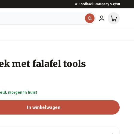
★
Feedback Company
9.2
/10
ek met falafel tools
eld, morgen in huis!
In winkelwagen