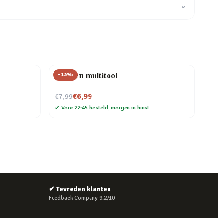
⌄
-
13
%
Kruiden multitool
Nu voor
€6,99
€7,99
✔
Voor 22:45 besteld, morgen in huis!
✔
Tevreden klanten
Feedback Company 9.2/10