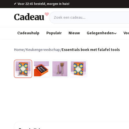
Naar hoofdinhoud
✔
Voor 22:45 besteld, morgen in huis!
Cadeau
Zoek een cadeau
Cadeauhulp
Populair
Nieuw
Gelegenheden
Vo
Home
/
Keukengereedschap
/
Essentials boek met falafel tools