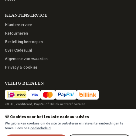
KLANTENSERVICE
Klantenservice
Retourneren
Bestelling herroepen
Over Cadeau.nl
Algemene voorwaarden
Privacy & cookies
VEILIG BETALEN
iDEAL, creditcard, PayPal of Billink achteraf betalen
BEZORGING
🍪 Cookies voor het leukste cadeau-advies
We gebruiken cookies om de site te verbeteren en relevante aanbiedingen te
Voor 22:45 besteld, morgen in huis. Tot 365 dagen retourneren.
tonen. Lees ons
cookiebeleid
.