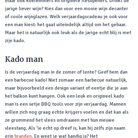
maar ook koelemmers en originele flesopeners. Drinkt de
jarige liever wijn? Kies dan voor een mooie wijn decanter
of coole wijnglazen. Welk verjaardagscadeau je ook voor
een man kiest: het gaat uiteindelijk altijd om het gebaar.
Maar het is natuurlijk ook leuk als de jarige echt blij is met
zijn kado.
Kado man
Is de verjaardag man in de zomer of lente? Geef hem dan
een barbecue kado! Niet zomaar een barbecue natuurlijk,
maar bijvoorbeeld een design variant of eentje die je aan
het balkon kunt hangen. Ook een leuk en origineel kado
man is een setje BBQ tools voor zijn verjaardag. Mannen
willen zich nog graag echte krijgers voelen en dat kan als
ze grommend het vlees omdraaien met hun nieuwe
vleestang. Als ‘ie echt op dreef is, kan hij zelfs zijn naam
erin
branden
. En weet je wat handig is? Het