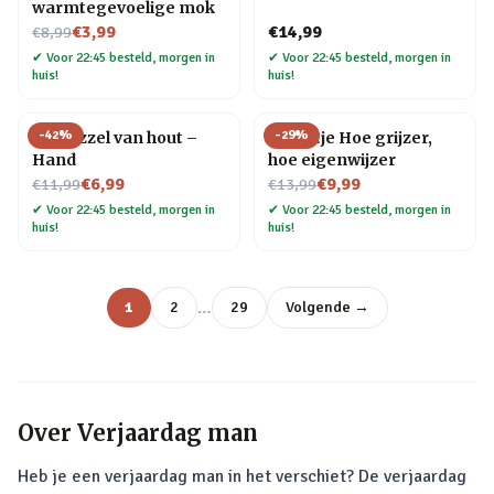
warmtegevoelige mok
Nu voor
€3,99
€14,99
€8,99
✔
Voor 22:45 besteld, morgen in
✔
Voor 22:45 besteld, morgen in
huis!
huis!
-
42
%
-
29
%
3D puzzel van hout –
Tegeltje Hoe grijzer,
Hand
hoe eigenwijzer
Nu voor
Nu voor
€6,99
€9,99
€11,99
€13,99
✔
Voor 22:45 besteld, morgen in
✔
Voor 22:45 besteld, morgen in
huis!
huis!
…
1
2
29
Volgende →
Over
Verjaardag man
Heb je een verjaardag man in het verschiet? De verjaardag