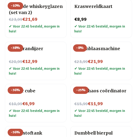
-
10
%
Rollende whiskeyglazen
Kraswereldkaart
(set van 2)
Nu voor
€21,69
€8,99
€23,99
✔
Voor 22:45 besteld, morgen in
✔
Voor 22:45 besteld, morgen in
huis!
huis!
-
38
%
-
8
%
BBQ brandijzer
Bellenblaasmachine
Nu voor
Nu voor
€12,99
€21,99
€20,99
€23,99
✔
Voor 22:45 besteld, morgen in
✔
Voor 22:45 besteld, morgen in
huis!
huis!
-
36
%
-
25
%
Finger cube
Mok Chaos coördinator
Nu voor
Nu voor
€6,99
€11,99
€10,99
€15,99
✔
Voor 22:45 besteld, morgen in
✔
Voor 22:45 besteld, morgen in
huis!
huis!
-
56
%
Brandstoftank
Dumbbell bierpul