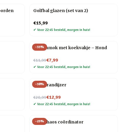
borden
Golfbal glazen (set van 2)
€15,99
✔
Voor 22:45 besteld, morgen in huis!
-
33
%
Dierenmok met koekvakje – Hond
Nu voor
€7,99
€11,99
✔
Voor 22:45 besteld, morgen in huis!
-
38
%
BBQ brandijzer
Nu voor
€12,99
€20,99
✔
Voor 22:45 besteld, morgen in huis!
-
25
%
Mok Chaos coördinator