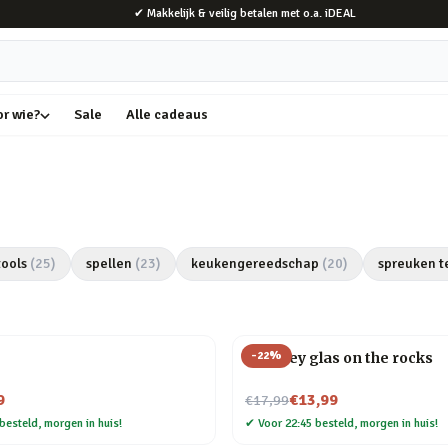
✔ Makkelijk & veilig betalen met o.a. iDEAL
or wie?
Sale
Alle cadeaus
tools
(
25
)
spellen
(
23
)
keukengereedschap
(
20
)
spreuken t
-
22
%
Whiskey glas on the rocks
Nu voor
9
€13,99
€17,99
besteld, morgen in huis!
✔
Voor 22:45 besteld, morgen in huis!