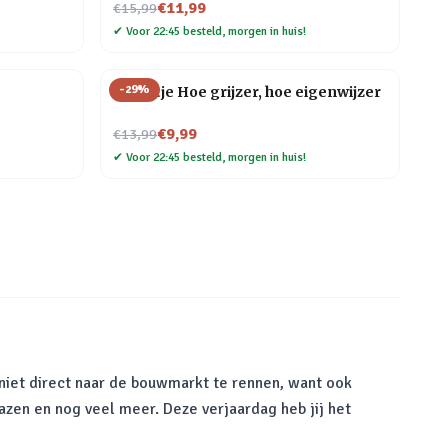
Nu voor
€11,99
€15,99
✔
Voor 22:45 besteld, morgen in huis!
-
29
%
Tegeltje Hoe grijzer, hoe eigenwijzer
Nu voor
€9,99
€13,99
✔
Voor 22:45 besteld, morgen in huis!
niet direct naar de bouwmarkt te rennen, want ook
azen en nog veel meer. Deze verjaardag heb jij het