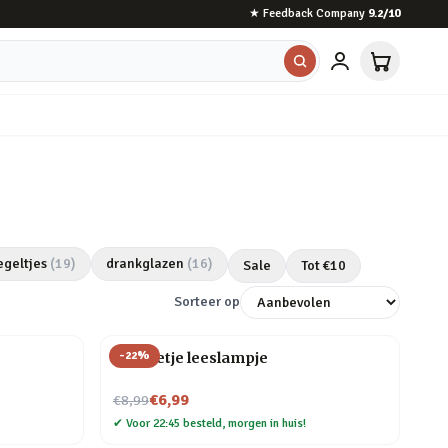
★
Feedback Company
9.2
/10
egeltjes
(
19
)
drankglazen
(
16
)
Sale
Tot €
10
Sorteer op
-
22
%
Mannetje leeslampje
Nu voor
€6,99
€8,99
✔
Voor 22:45 besteld, morgen in huis!