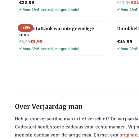
Nu voor
€22,99
€21
€23,99
✔
Voor 22:45 besteld, morgen in huis!
✔
Voor 22:45 
-
56
%
Brandstoftank warmtegevoelige
Dumbbell 
mok
Nu voor
€3,99
€14,99
€8,99
✔
Voor 22:45 besteld, morgen in huis!
✔
Voor 22:45 
Over
Verjaardag man
Heb je een verjaardag man in het verschiet? De verjaard
Cadeau.nl heeft stoere cadeaus voor echte mannen. Wij he
mooiste cadeau voor de jarige man. En met een
originee