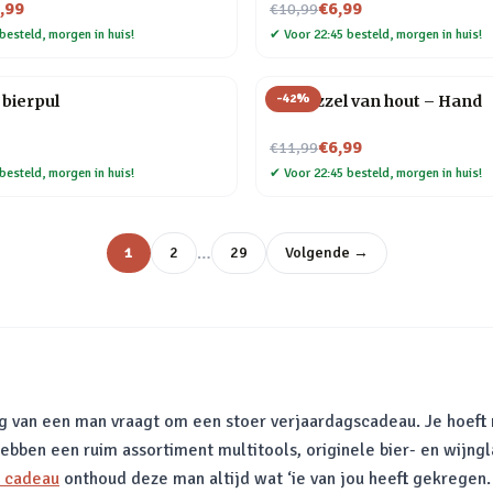
Nu voor
,99
€6,99
€10,99
besteld, morgen in huis!
✔
Voor 22:45 besteld, morgen in huis!
-
42
%
bierpul
3D puzzel van hout – Hand
Nu voor
€6,99
€11,99
besteld, morgen in huis!
✔
Voor 22:45 besteld, morgen in huis!
…
1
2
29
Volgende →
ag van een man vraagt om een stoer verjaardagscadeau. Je hoeft 
bben een ruim assortiment multitools, originele bier- en wijngl
l cadeau
onthoud deze man altijd wat ‘ie van jou heeft gekregen.