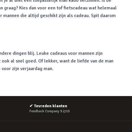
 je al snel een toepasselijk man kado verzinnen. Is de
an graag? Kies dan voor een tof fietscadeau wat helemaal
or mannen die altijd geschikt zijn als cadeau. Spit daarom
andere dingen blij. Leuke cadeaus voor mannen zijn
t ook al snel goed. Of lekker, want de liefde van de man
 voor zijn verjaardag man.
✔
Tevreden klanten
Feedback Company 9.2/10