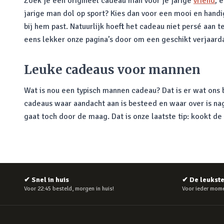
Zoek je een origineel cadeau man voor je jarige
vriend
, 
jarige man dol op sport? Kies dan voor een mooi en hand
bij hem past. Natuurlijk hoeft het cadeau niet persé aan t
eens lekker onze pagina’s door om een geschikt verjaard
Leuke cadeaus voor mannen
Wat is nou een typisch mannen cadeau? Dat is er wat ons 
cadeaus waar aandacht aan is besteed en waar over is naged
gaat toch door de maag. Dat is onze laatste tip: kookt d
✔
Snel in huis
✔
De leukst
Voor 22:45 besteld, morgen in huis!
Voor ieder mome