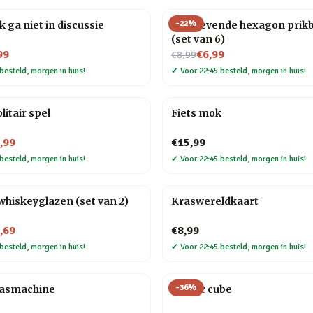
-
22
%
k ga niet in discussie
Zelfklevende hexagon prik
(set van 6)
Nu voor
99
€6,99
€8,99
besteld, morgen in huis!
✔
Voor 22:45 besteld, morgen in huis!
litair spel
Fiets mok
,99
€15,99
besteld, morgen in huis!
✔
Voor 22:45 besteld, morgen in huis!
whiskeyglazen (set van 2)
Kraswereldkaart
,69
€8,99
besteld, morgen in huis!
✔
Voor 22:45 besteld, morgen in huis!
-
36
%
aasmachine
Finger cube