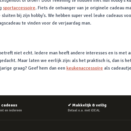
echtgenoot of broer? Door rekening te houden met hun hobby’s kun
ig
sportaccessoire
. Fiets de ontvanger van je originele cadeau m
e sluiten bij zijn hobby’s. We hebben super veel leuke cadeaus vo
agscadeau te vinden voor de verjaardag man.
betreft niet echt. Iedere man heeft andere interesses en is met 
acht. Maar laten we eerlijk zijn: als het praktisch is, dan is he
e jarige graag? Geef hem dan een
keukenaccessoire
als cadeautje
e cadeaus
✔
Makkelijk & veilig
nt en iedereen
Betaal o.a. met iDEAL