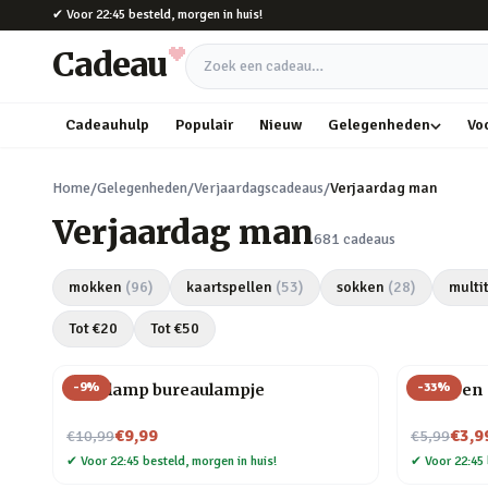
Naar hoofdinhoud
✔
Voor 22:45 besteld, morgen in huis!
Cadeau
Zoek een cadeau
Cadeauhulp
Populair
Nieuw
Gelegenheden
Vo
Home
/
Gelegenheden
/
Verjaardagscadeaus
/
Verjaardag man
Verjaardag man
681
cadeaus
mokken
(
96
)
kaartspellen
(
53
)
sokken
(
28
)
multi
Tot €
20
Tot €
50
-
9
%
-
33
%
Gloeilamp bureaulampje
Veer pen
Nu voor
Nu voor
€9,99
€3,9
€10,99
€5,99
✔
Voor 22:45 besteld, morgen in huis!
✔
Voor 22:45 