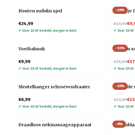
-
29
%
Houten sudoku spel
Tegeltje I
Nu voor
€24,99
€9,
€13,99
✔
Voor 22:45 besteld, morgen in huis!
✔
Voor 22:45 
-
31
%
Voetbalmok
Houten so
Nu voor
€9,99
€17
€25,99
✔
Voor 22:45 besteld, morgen in huis!
✔
Voor 22:45 
-
10
%
Sleutelhanger schroevendraaier
Rollende 
Nu voor
€6,99
€21
€23,99
✔
Voor 22:45 besteld, morgen in huis!
✔
Voor 22:45 
-
8
%
Draadloos nekmassageapparaat
Bellenbl