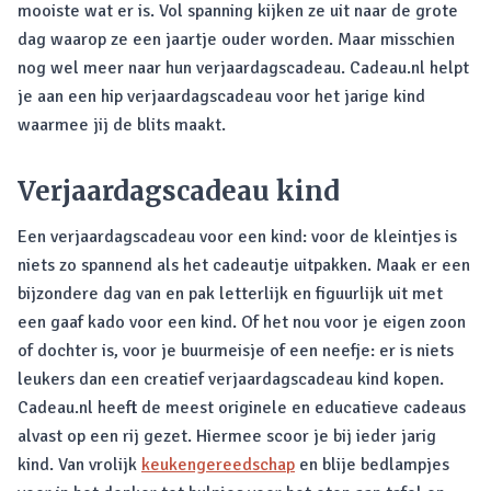
mooiste wat er is. Vol spanning kijken ze uit naar de grote
dag waarop ze een jaartje ouder worden. Maar misschien
nog wel meer naar hun verjaardagscadeau. Cadeau.nl helpt
je aan een hip verjaardagscadeau voor het jarige kind
waarmee jij de blits maakt.
Verjaardagscadeau kind
Een verjaardagscadeau voor een kind: voor de kleintjes is
niets zo spannend als het cadeautje uitpakken. Maak er een
bijzondere dag van en pak letterlijk en figuurlijk uit met
een gaaf kado voor een kind. Of het nou voor je eigen zoon
of dochter is, voor je buurmeisje of een neefje: er is niets
leukers dan een creatief verjaardagscadeau kind kopen.
Cadeau.nl heeft de meest originele en educatieve cadeaus
alvast op een rij gezet. Hiermee scoor je bij ieder jarig
kind. Van vrolijk
keukengereedschap
en blije bedlampjes