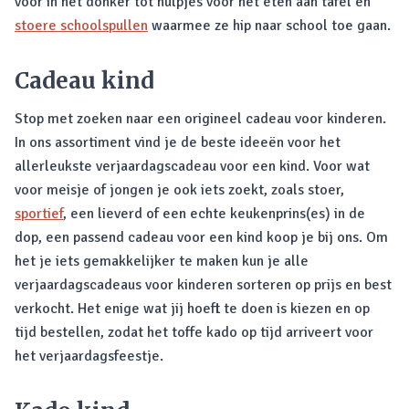
voor in het donker tot hulpjes voor het eten aan tafel en
stoere schoolspullen
waarmee ze hip naar school toe gaan.
Cadeau kind
Stop met zoeken naar een origineel cadeau voor kinderen.
In ons assortiment vind je de beste ideeën voor het
allerleukste verjaardagscadeau voor een kind. Voor wat
voor meisje of jongen je ook iets zoekt, zoals stoer,
sportief
, een lieverd of een echte keukenprins(es) in de
dop, een passend cadeau voor een kind koop je bij ons. Om
het je iets gemakkelijker te maken kun je alle
verjaardagscadeaus voor kinderen sorteren op prijs en best
verkocht. Het enige wat jij hoeft te doen is kiezen en op
tijd bestellen, zodat het toffe kado op tijd arriveert voor
het verjaardagsfeestje.