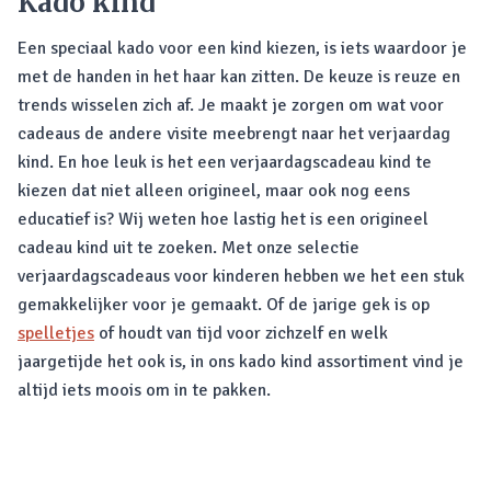
Kado kind
Een speciaal kado voor een kind kiezen, is iets waardoor je
met de handen in het haar kan zitten. De keuze is reuze en
trends wisselen zich af. Je maakt je zorgen om wat voor
cadeaus de andere visite meebrengt naar het verjaardag
kind. En hoe leuk is het een verjaardagscadeau kind te
kiezen dat niet alleen origineel, maar ook nog eens
educatief is? Wij weten hoe lastig het is een origineel
cadeau kind uit te zoeken. Met onze selectie
verjaardagscadeaus voor kinderen hebben we het een stuk
gemakkelijker voor je gemaakt. Of de jarige gek is op
spelletjes
of houdt van tijd voor zichzelf en welk
jaargetijde het ook is, in ons kado kind assortiment vind je
altijd iets moois om in te pakken.