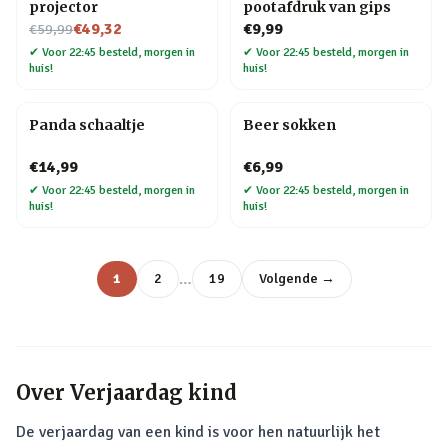
projector
pootafdruk van gips
Nu voor
€49,32
€9,99
€59,99
✔
Voor 22:45 besteld, morgen in
✔
Voor 22:45 besteld, morgen in
huis!
huis!
Panda schaaltje
Beer sokken
€14,99
€6,99
✔
Voor 22:45 besteld, morgen in
✔
Voor 22:45 besteld, morgen in
huis!
huis!
…
1
2
19
Volgende →
Over
Verjaardag kind
De verjaardag van een kind is voor hen natuurlijk het