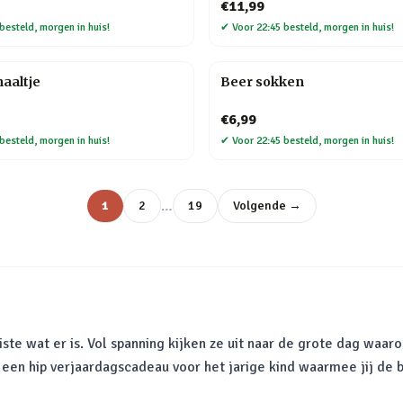
€11,99
besteld, morgen in huis!
✔
Voor 22:45 besteld, morgen in huis!
aaltje
Beer sokken
€6,99
besteld, morgen in huis!
✔
Voor 22:45 besteld, morgen in huis!
…
1
2
19
Volgende →
iste wat er is. Vol spanning kijken ze uit naar de grote dag waa
een hip verjaardagscadeau voor het jarige kind waarmee jij de b