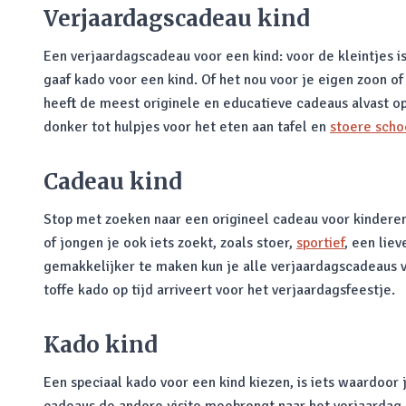
Verjaardagscadeau kind
Een verjaardagscadeau voor een kind: voor de kleintjes is
gaaf kado voor een kind. Of het nou voor je eigen zoon of
heeft de meest originele en educatieve cadeaus alvast op e
donker tot hulpjes voor het eten aan tafel en
stoere scho
Cadeau kind
Stop met zoeken naar een origineel cadeau voor kinderen.
of jongen je ook iets zoekt, zoals stoer,
sportief
, een lie
gemakkelijker te maken kun je alle verjaardagscadeaus voo
toffe kado op tijd arriveert voor het verjaardagsfeestje.
Kado kind
Een speciaal kado voor een kind kiezen, is iets waardoor 