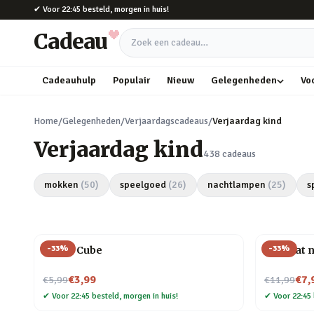
Naar hoofdinhoud
✔
Voor 22:45 besteld, morgen in huis!
Cadeau
Zoek een cadeau
Cadeauhulp
Populair
Nieuw
Gelegenheden
Vo
Home
/
Gelegenheden
/
Verjaardagscadeaus
/
Verjaardag kind
Verjaardag kind
438
cadeaus
mokken
(
50
)
speelgoed
(
26
)
nachtlampen
(
25
)
s
-
33
%
-
33
%
Magic Cube
Mini kat 
Nu voor
Nu voor
€3,99
€7,
€5,99
€11,99
✔
Voor 22:45 besteld, morgen in huis!
✔
Voor 22:45 