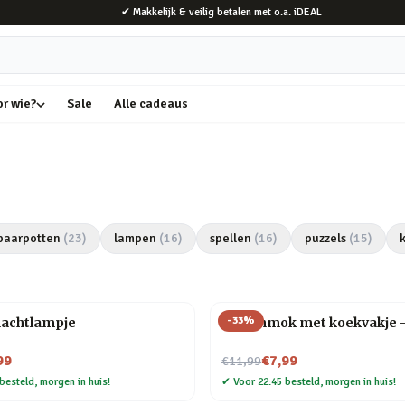
✔ Makkelijk & veilig betalen met o.a. iDEAL
or wie?
Sale
Alle cadeaus
paarpotten
(
23
)
lampen
(
16
)
spellen
(
16
)
puzzels
(
15
)
-
33
%
nachtlampje
Dierenmok met koekvakje 
Nu voor
99
€7,99
€11,99
besteld, morgen in huis!
✔
Voor 22:45 besteld, morgen in huis!