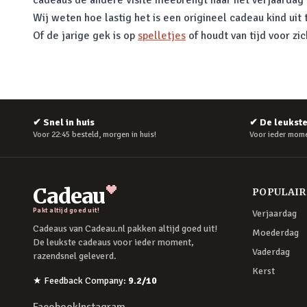
cadeaus de andere visite meebrengt naar het verjaardag k
Wij weten hoe lastig het is een origineel cadeau kind u
Of de jarige gek is op
spelletjes
of houdt van tijd voor zic
✔
Snel in huis
✔
De leukst
Voor 22:45 besteld, morgen in huis!
Voor ieder mome
Cadeau
POPULAI
Pakt altijd goed uit!
Verjaardag
Cadeaus van Cadeau.nl pakken altijd goed uit!
Moederdag
De leukste cadeaus voor ieder moment,
Vaderdag
razendsnel geleverd.
Kerst
★
Feedback Company
:
9.2
/10