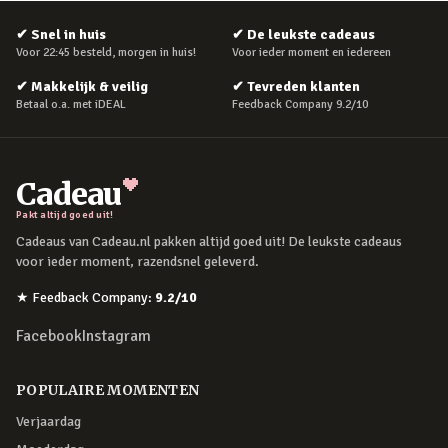
✔
Snel in huis
✔
De leukste cadeaus
Voor 22:45 besteld, morgen in huis!
Voor ieder moment en iedereen
✔
Makkelijk & veilig
✔
Tevreden klanten
Betaal o.a. met iDEAL
Feedback Company 9.2/10
Cadeau
Pakt altijd goed uit!
Cadeaus van Cadeau.nl pakken altijd goed uit! De leukste cadeaus
voor ieder moment, razendsnel geleverd.
★
Feedback Company
:
9.2
/10
Facebook
Instagram
POPULAIRE MOMENTEN
Verjaardag