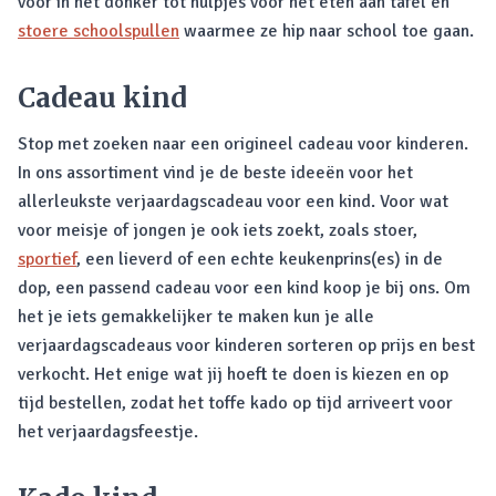
voor in het donker tot hulpjes voor het eten aan tafel en
stoere schoolspullen
waarmee ze hip naar school toe gaan.
Cadeau kind
Stop met zoeken naar een origineel cadeau voor kinderen.
In ons assortiment vind je de beste ideeën voor het
allerleukste verjaardagscadeau voor een kind. Voor wat
voor meisje of jongen je ook iets zoekt, zoals stoer,
sportief
, een lieverd of een echte keukenprins(es) in de
dop, een passend cadeau voor een kind koop je bij ons. Om
het je iets gemakkelijker te maken kun je alle
verjaardagscadeaus voor kinderen sorteren op prijs en best
verkocht. Het enige wat jij hoeft te doen is kiezen en op
tijd bestellen, zodat het toffe kado op tijd arriveert voor
het verjaardagsfeestje.