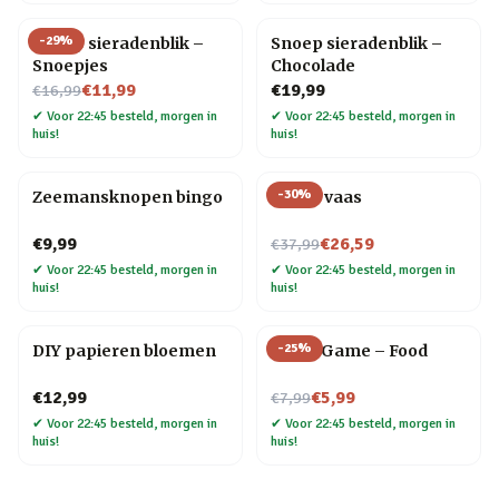
-
29
%
Snoep sieradenblik –
Snoep sieradenblik –
Snoepjes
Chocolade
Nu voor
€11,99
€19,99
€16,99
✔
Voor 22:45 besteld, morgen in
✔
Voor 22:45 besteld, morgen in
huis!
huis!
-
30
%
Zeemansknopen bingo
Donut vaas
Nu voor
€9,99
€26,59
€37,99
✔
Voor 22:45 besteld, morgen in
✔
Voor 22:45 besteld, morgen in
huis!
huis!
-
25
%
DIY papieren bloemen
Trivia Game – Food
Nu voor
€12,99
€5,99
€7,99
✔
Voor 22:45 besteld, morgen in
✔
Voor 22:45 besteld, morgen in
huis!
huis!