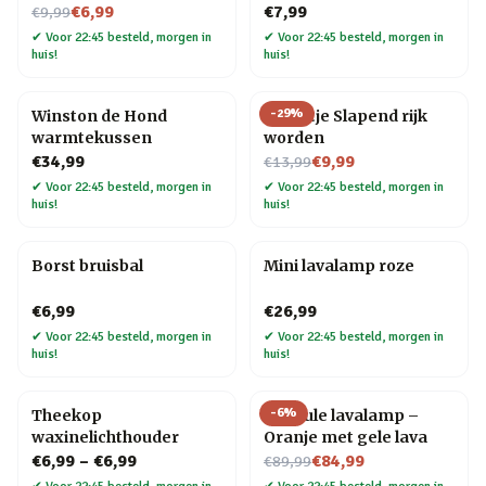
Nu voor
€6,99
€7,99
€9,99
✔
Voor 22:45 besteld, morgen in
✔
Voor 22:45 besteld, morgen in
huis!
huis!
-
29
%
Winston de Hond
Tegeltje Slapend rijk
warmtekussen
worden
Nu voor
€34,99
€9,99
€13,99
✔
Voor 22:45 besteld, morgen in
✔
Voor 22:45 besteld, morgen in
huis!
huis!
Borst bruisbal
Mini lavalamp roze
€6,99
€26,99
✔
Voor 22:45 besteld, morgen in
✔
Voor 22:45 besteld, morgen in
huis!
huis!
-
6
%
Theekop
Capsule lavalamp –
waxinelichthouder
Oranje met gele lava
Nu voor
€6,99
–
€6,99
€84,99
€89,99