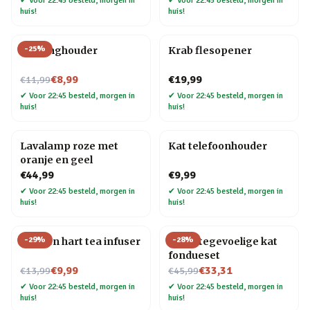
✔
Voor 22:45 besteld, morgen in
✔
Voor 22:45 besteld, morgen in
huis!
huis!
-
25
%
Kat ringhouder
Krab flesopener
Nu voor
€8,99
€19,99
€11,99
✔
Voor 22:45 besteld, morgen in
✔
Voor 22:45 besteld, morgen in
huis!
huis!
Lavalamp roze met
Kat telefoonhouder
oranje en geel
€44,99
€9,99
✔
Voor 22:45 besteld, morgen in
✔
Voor 22:45 besteld, morgen in
huis!
huis!
-
29
%
-
28
%
Strik en hart tea infuser
Warmtegevoelige kat
fondueset
Nu voor
Nu voor
€9,99
€33,31
€13,99
€45,99
✔
Voor 22:45 besteld, morgen in
✔
Voor 22:45 besteld, morgen in
huis!
huis!