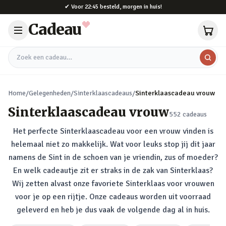
Naar hoofdinhoud
✔
Voor 22:45 besteld, morgen in huis!
Cadeau
Zoek een cadeau
Home
/
Gelegenheden
/
Sinterklaascadeaus
/
Sinterklaascadeau vrouw
Sinterklaascadeau vrouw
552
cadeaus
Het perfecte Sinterklaascadeau voor een vrouw vinden is
helemaal niet zo makkelijk. Wat voor leuks stop jij dit jaar
namens de Sint in de schoen van je vriendin, zus of moeder?
En welk cadeautje zit er straks in de zak van Sinterklaas?
Wij zetten alvast onze favoriete Sinterklaas voor vrouwen
voor je op een rijtje. Onze cadeaus worden uit voorraad
geleverd en heb je dus vaak de volgende dag al in huis.