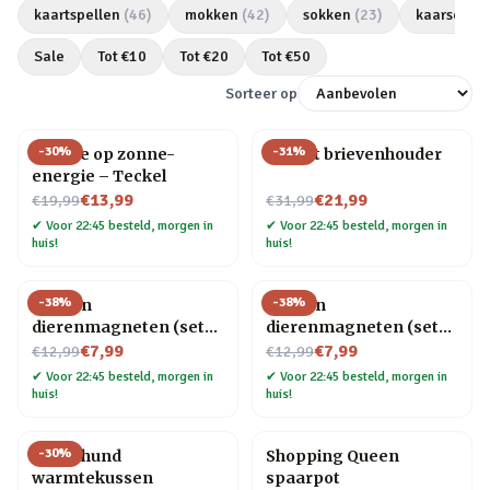
kaartspellen
(
46
)
mokken
(
42
)
sokken
(
23
)
kaarsen
(
2
Sale
Tot €
10
Tot €
20
Tot €
50
Sorteer op
-
30
%
-
31
%
Hondje op zonne-
Olifant brievenhouder
energie – Teckel
Nu voor
Nu voor
€13,99
€21,99
€19,99
€31,99
✔
Voor 22:45 besteld, morgen in
✔
Voor 22:45 besteld, morgen in
huis!
huis!
-
38
%
-
38
%
Houten
Houten
dierenmagneten (set
dierenmagneten (set
Nu voor
van 3) – Kat
Nu voor
van 3) – Hond
€7,99
€7,99
€12,99
€12,99
✔
Voor 22:45 besteld, morgen in
✔
Voor 22:45 besteld, morgen in
huis!
huis!
-
30
%
Dachshund
Shopping Queen
warmtekussen
spaarpot