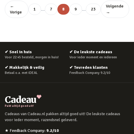
←
Volgende
…
…
1
7
8
9
23
Vorige
→
✔
Snel in huis
✔
De leukste cadeaus
Voor 22:45 besteld, morgen in huis!
Voor ieder moment en iedereen
✔
Makkelijk & veilig
✔
Tevreden klanten
Betaal o.a. met iDEAL
Feedback Company 9.2/10
Cadeau
Pakt altijd goed uit!
Cadeaus van Cadeau.nl pakken altijd goed uit! De leukste cadeaus
voor ieder moment, razendsnel geleverd.
★
Feedback Company
:
9.2
/10