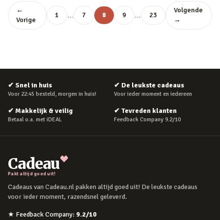
←
Volgende
…
…
1
7
8
9
23
Vorige
→
✔
Snel in huis
✔
De leukste cadeaus
Voor 22:45 besteld, morgen in huis!
Voor ieder moment en iedereen
✔
Makkelijk & veilig
✔
Tevreden klanten
Betaal o.a. met iDEAL
Feedback Company 9.2/10
Cadeau
Pakt altijd goed uit!
Cadeaus van Cadeau.nl pakken altijd goed uit! De leukste cadeaus
voor ieder moment, razendsnel geleverd.
★
Feedback Company
:
9.2
/10