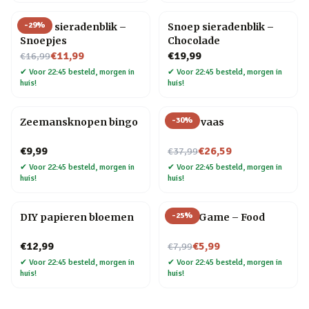
-
29
%
Snoep sieradenblik –
Snoep sieradenblik –
Snoepjes
Chocolade
Nu voor
€11,99
€19,99
€16,99
✔
Voor 22:45 besteld, morgen in
✔
Voor 22:45 besteld, morgen in
huis!
huis!
-
30
%
Zeemansknopen bingo
Donut vaas
Nu voor
€9,99
€26,59
€37,99
✔
Voor 22:45 besteld, morgen in
✔
Voor 22:45 besteld, morgen in
huis!
huis!
-
25
%
DIY papieren bloemen
Trivia Game – Food
Nu voor
€12,99
€5,99
€7,99
✔
Voor 22:45 besteld, morgen in
✔
Voor 22:45 besteld, morgen in
huis!
huis!