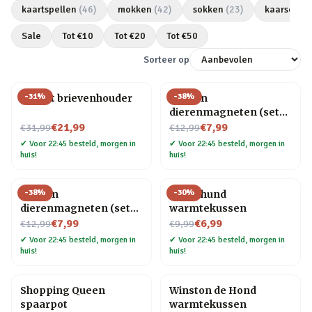
kaartspellen
(
46
)
mokken
(
42
)
sokken
(
23
)
kaarsen
(
2
Sale
Tot €
10
Tot €
20
Tot €
50
Sorteer op
-
31
%
-
38
%
Olifant brievenhouder
Houten
dierenmagneten (set
Nu voor
Nu voor
van 3) – Kat
€21,99
€7,99
€31,99
€12,99
✔
Voor 22:45 besteld, morgen in
✔
Voor 22:45 besteld, morgen in
huis!
huis!
-
38
%
-
30
%
Houten
Dachshund
dierenmagneten (set
warmtekussen
Nu voor
van 3) – Hond
Nu voor
€7,99
€6,99
€12,99
€9,99
✔
Voor 22:45 besteld, morgen in
✔
Voor 22:45 besteld, morgen in
huis!
huis!
Shopping Queen
Winston de Hond
spaarpot
warmtekussen