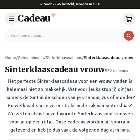
Naar hoofdinhoud
✔
Voor 22:45 besteld, morgen in huis!
Cadeau
Zoek een cadeau
Home
/
Gelegenheden
/
Sinterklaascadeaus
/
Sinterklaascadeau vrouw
Sinterklaascadeau vrouw
552
cadeaus
Het perfecte Sinterklaascadeau voor een vrouw vinden is
helemaal niet zo makkelijk. Wat voor leuks stop jij dit jaar
namens de Sint in de schoen van je vriendin, zus of moeder?
En welk cadeautje zit er straks in de zak van Sinterklaas?
Wij zetten alvast onze favoriete Sinterklaas voor vrouwen
voor je op een rijtje. Onze cadeaus worden uit voorraad
geleverd en heb je dus vaak de volgende dag al in huis.