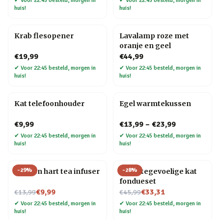
✔
Voor 22:45 besteld, morgen in
✔
Voor 22:45 besteld, morgen in
huis!
huis!
Krab flesopener
Lavalamp roze met
oranje en geel
€19,99
€44,99
✔
Voor 22:45 besteld, morgen in
✔
Voor 22:45 besteld, morgen in
huis!
huis!
Kat telefoonhouder
Egel warmtekussen
€9,99
€13,99
–
€23,99
✔
Voor 22:45 besteld, morgen in
✔
Voor 22:45 besteld, morgen in
huis!
huis!
-
29
%
-
28
%
Strik en hart tea infuser
Warmtegevoelige kat
fondueset
Nu voor
Nu voor
€9,99
€33,31
€13,99
€45,99
✔
Voor 22:45 besteld, morgen in
✔
Voor 22:45 besteld, morgen in
huis!
huis!