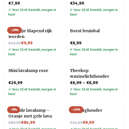
€7,99
€34,99
✔
Voor 22:45 besteld, morgen in
✔
Voor 22:45 besteld, morgen in
huis!
huis!
-
29
%
Tegeltje Slapend rijk
Borst bruisbal
worden
Nu voor
€9,99
€6,99
€13,99
✔
Voor 22:45 besteld, morgen in
✔
Voor 22:45 besteld, morgen in
huis!
huis!
Mini lavalamp roze
Theekop
waxinelichthouder
€26,99
€6,99
–
€6,99
✔
Voor 22:45 besteld, morgen in
✔
Voor 22:45 besteld, morgen in
huis!
huis!
-
6
%
-
25
%
Capsule lavalamp –
Kat ringhouder
Oranje met gele lava
Nu voor
Nu voor
€84,99
€8,99
€89,99
€11,99