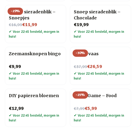
-
29
%
Snoep sieradenblik –
Snoep sieradenblik –
Snoepjes
Chocolade
Nu voor
€11,99
€19,99
€16,99
✔
Voor 22:45 besteld, morgen in
✔
Voor 22:45 besteld, morgen in
huis!
huis!
-
30
%
Zeemansknopen bingo
Donut vaas
Nu voor
€9,99
€26,59
€37,99
✔
Voor 22:45 besteld, morgen in
✔
Voor 22:45 besteld, morgen in
huis!
huis!
-
25
%
DIY papieren bloemen
Trivia Game – Food
Nu voor
€12,99
€5,99
€7,99
✔
Voor 22:45 besteld, morgen in
✔
Voor 22:45 besteld, morgen in
huis!
huis!