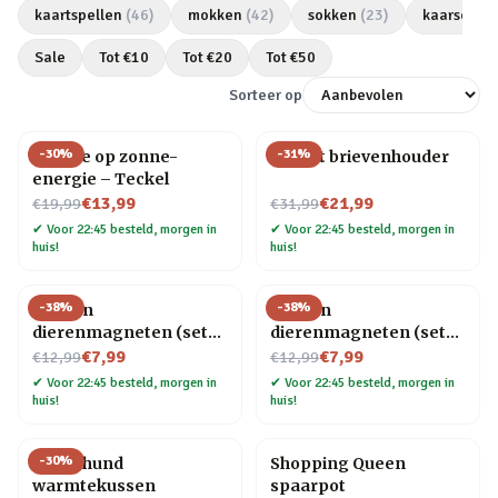
kaartspellen
(
46
)
mokken
(
42
)
sokken
(
23
)
kaarsen
(
2
Sale
Tot €
10
Tot €
20
Tot €
50
Sorteer op
-
30
%
-
31
%
Hondje op zonne-
Olifant brievenhouder
energie – Teckel
Nu voor
Nu voor
€13,99
€21,99
€19,99
€31,99
✔
Voor 22:45 besteld, morgen in
✔
Voor 22:45 besteld, morgen in
huis!
huis!
-
38
%
-
38
%
Houten
Houten
dierenmagneten (set
dierenmagneten (set
Nu voor
van 3) – Kat
Nu voor
van 3) – Hond
€7,99
€7,99
€12,99
€12,99
✔
Voor 22:45 besteld, morgen in
✔
Voor 22:45 besteld, morgen in
huis!
huis!
-
30
%
Dachshund
Shopping Queen
warmtekussen
spaarpot