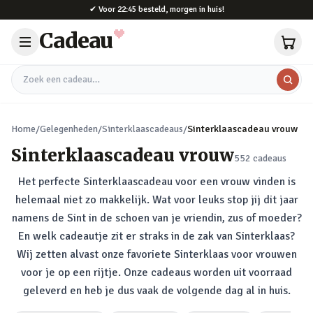
Naar hoofdinhoud
✔
Voor 22:45 besteld, morgen in huis!
Cadeau
Zoek een cadeau
Home
/
Gelegenheden
/
Sinterklaascadeaus
/
Sinterklaascadeau vrouw
Sinterklaascadeau vrouw
552
cadeaus
Het perfecte Sinterklaascadeau voor een vrouw vinden is
helemaal niet zo makkelijk. Wat voor leuks stop jij dit jaar
namens de Sint in de schoen van je vriendin, zus of moeder?
En welk cadeautje zit er straks in de zak van Sinterklaas?
Wij zetten alvast onze favoriete Sinterklaas voor vrouwen
voor je op een rijtje. Onze cadeaus worden uit voorraad
geleverd en heb je dus vaak de volgende dag al in huis.