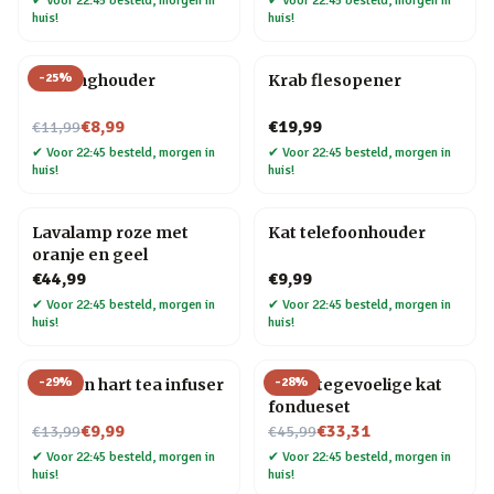
✔
Voor 22:45 besteld, morgen in
✔
Voor 22:45 besteld, morgen in
huis!
huis!
-
25
%
Kat ringhouder
Krab flesopener
Nu voor
€8,99
€19,99
€11,99
✔
Voor 22:45 besteld, morgen in
✔
Voor 22:45 besteld, morgen in
huis!
huis!
Lavalamp roze met
Kat telefoonhouder
oranje en geel
€44,99
€9,99
✔
Voor 22:45 besteld, morgen in
✔
Voor 22:45 besteld, morgen in
huis!
huis!
-
29
%
-
28
%
Strik en hart tea infuser
Warmtegevoelige kat
fondueset
Nu voor
Nu voor
€9,99
€33,31
€13,99
€45,99
✔
Voor 22:45 besteld, morgen in
✔
Voor 22:45 besteld, morgen in
huis!
huis!