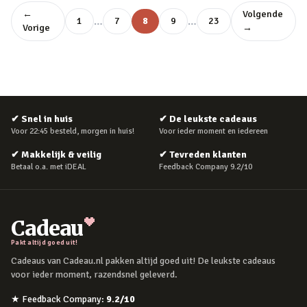
←
Volgende
…
…
1
7
8
9
23
Vorige
→
✔
Snel in huis
✔
De leukste cadeaus
Voor 22:45 besteld, morgen in huis!
Voor ieder moment en iedereen
✔
Makkelijk & veilig
✔
Tevreden klanten
Betaal o.a. met iDEAL
Feedback Company 9.2/10
Cadeau
Pakt altijd goed uit!
Cadeaus van Cadeau.nl pakken altijd goed uit! De leukste cadeaus
voor ieder moment, razendsnel geleverd.
★
Feedback Company
:
9.2
/10