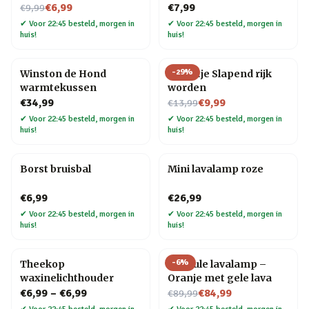
Nu voor
€6,99
€7,99
€9,99
✔
Voor 22:45 besteld, morgen in
✔
Voor 22:45 besteld, morgen in
huis!
huis!
-
29
%
Winston de Hond
Tegeltje Slapend rijk
warmtekussen
worden
Nu voor
€34,99
€9,99
€13,99
✔
Voor 22:45 besteld, morgen in
✔
Voor 22:45 besteld, morgen in
huis!
huis!
Borst bruisbal
Mini lavalamp roze
€6,99
€26,99
✔
Voor 22:45 besteld, morgen in
✔
Voor 22:45 besteld, morgen in
huis!
huis!
-
6
%
Theekop
Capsule lavalamp –
waxinelichthouder
Oranje met gele lava
Nu voor
€6,99
–
€6,99
€84,99
€89,99