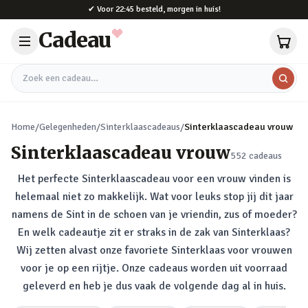
Naar hoofdinhoud
✔
Voor 22:45 besteld, morgen in huis!
Cadeau
Zoek een cadeau
Home
/
Gelegenheden
/
Sinterklaascadeaus
/
Sinterklaascadeau vrouw
Sinterklaascadeau vrouw
552
cadeaus
Het perfecte Sinterklaascadeau voor een vrouw vinden is
helemaal niet zo makkelijk. Wat voor leuks stop jij dit jaar
namens de Sint in de schoen van je vriendin, zus of moeder?
En welk cadeautje zit er straks in de zak van Sinterklaas?
Wij zetten alvast onze favoriete Sinterklaas voor vrouwen
voor je op een rijtje. Onze cadeaus worden uit voorraad
geleverd en heb je dus vaak de volgende dag al in huis.