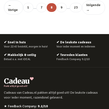
←
Volgende
…
…
1
7
8
9
23
Vorige
→
✔
Snel in huis
✔
De leukste cadeaus
Voor 22:45 besteld, morgen in huis!
Voor ieder moment en iedereen
✔
Makkelijk & veilig
✔
Tevreden klanten
Betaal o.a. met iDEAL
Feedback Company 9.2/10
Cadeau
Pakt altijd goed uit!
Cadeaus van Cadeau.nl pakken altijd goed uit! De leukste cadeaus
voor ieder moment, razendsnel geleverd.
★
Feedback Company
:
9.2
/10