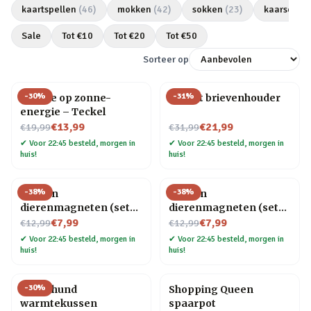
kaartspellen
(
46
)
mokken
(
42
)
sokken
(
23
)
kaarsen
(
2
Sale
Tot €
10
Tot €
20
Tot €
50
Sorteer op
-
30
%
-
31
%
Hondje op zonne-
Olifant brievenhouder
energie – Teckel
Nu voor
Nu voor
€13,99
€21,99
€19,99
€31,99
✔
Voor 22:45 besteld, morgen in
✔
Voor 22:45 besteld, morgen in
huis!
huis!
-
38
%
-
38
%
Houten
Houten
dierenmagneten (set
dierenmagneten (set
Nu voor
van 3) – Kat
Nu voor
van 3) – Hond
€7,99
€7,99
€12,99
€12,99
✔
Voor 22:45 besteld, morgen in
✔
Voor 22:45 besteld, morgen in
huis!
huis!
-
30
%
Dachshund
Shopping Queen
warmtekussen
spaarpot