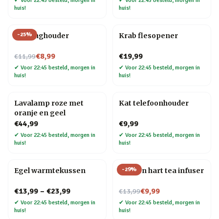
✔
Voor 22:45 besteld, morgen in
✔
Voor 22:45 besteld, morgen in
huis!
huis!
-
25
%
Kat ringhouder
Krab flesopener
Nu voor
€8,99
€19,99
€11,99
✔
Voor 22:45 besteld, morgen in
✔
Voor 22:45 besteld, morgen in
huis!
huis!
Lavalamp roze met
Kat telefoonhouder
oranje en geel
€44,99
€9,99
✔
Voor 22:45 besteld, morgen in
✔
Voor 22:45 besteld, morgen in
huis!
huis!
-
29
%
Egel warmtekussen
Strik en hart tea infuser
Nu voor
€13,99
–
€23,99
€9,99
€13,99
✔
Voor 22:45 besteld, morgen in
✔
Voor 22:45 besteld, morgen in
huis!
huis!