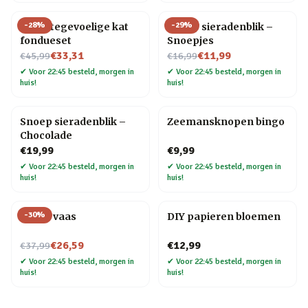
-
28
%
-
29
%
Warmtegevoelige kat
Snoep sieradenblik –
fondueset
Snoepjes
Nu voor
Nu voor
€33,31
€11,99
€45,99
€16,99
✔
Voor 22:45 besteld, morgen in
✔
Voor 22:45 besteld, morgen in
huis!
huis!
Snoep sieradenblik –
Zeemansknopen bingo
Chocolade
€19,99
€9,99
✔
Voor 22:45 besteld, morgen in
✔
Voor 22:45 besteld, morgen in
huis!
huis!
-
30
%
Donut vaas
DIY papieren bloemen
Nu voor
€26,59
€12,99
€37,99
✔
Voor 22:45 besteld, morgen in
✔
Voor 22:45 besteld, morgen in
huis!
huis!