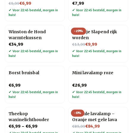
Nu voor
€6,99
€7,99
€9,99
✔
Voor 22:45 besteld, morgen in
✔
Voor 22:45 besteld, morgen in
huis!
huis!
-
29
%
Winston de Hond
Tegeltje Slapend rijk
warmtekussen
worden
Nu voor
€34,99
€9,99
€13,99
✔
Voor 22:45 besteld, morgen in
✔
Voor 22:45 besteld, morgen in
huis!
huis!
Borst bruisbal
Mini lavalamp roze
€6,99
€26,99
✔
Voor 22:45 besteld, morgen in
✔
Voor 22:45 besteld, morgen in
huis!
huis!
-
6
%
Theekop
Capsule lavalamp –
waxinelichthouder
Oranje met gele lava
Nu voor
€6,99
–
€6,99
€84,99
€89,99