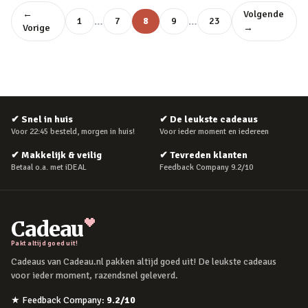
←
Volgende
…
…
1
7
8
9
23
Vorige
→
✔
Snel in huis
✔
De leukste cadeaus
Voor 22:45 besteld, morgen in huis!
Voor ieder moment en iedereen
✔
Makkelijk & veilig
✔
Tevreden klanten
Betaal o.a. met iDEAL
Feedback Company 9.2/10
Cadeau
Pakt altijd goed uit!
Cadeaus van Cadeau.nl pakken altijd goed uit! De leukste cadeaus
voor ieder moment, razendsnel geleverd.
★
Feedback Company
:
9.2
/10