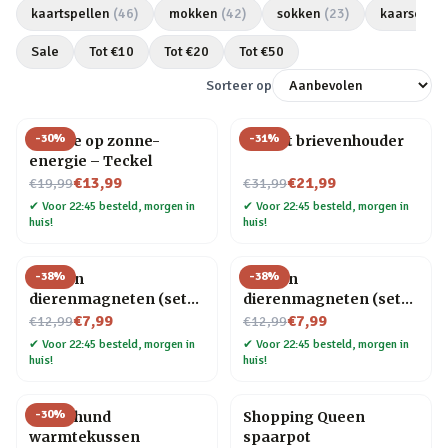
kaartspellen
(
46
)
mokken
(
42
)
sokken
(
23
)
kaarsen
(
2
Sale
Tot €
10
Tot €
20
Tot €
50
Sorteer op
-
30
%
-
31
%
Hondje op zonne-
Olifant brievenhouder
energie – Teckel
Nu voor
Nu voor
€13,99
€21,99
€19,99
€31,99
✔
Voor 22:45 besteld, morgen in
✔
Voor 22:45 besteld, morgen in
huis!
huis!
-
38
%
-
38
%
Houten
Houten
dierenmagneten (set
dierenmagneten (set
Nu voor
van 3) – Kat
Nu voor
van 3) – Hond
€7,99
€7,99
€12,99
€12,99
✔
Voor 22:45 besteld, morgen in
✔
Voor 22:45 besteld, morgen in
huis!
huis!
-
30
%
Dachshund
Shopping Queen
warmtekussen
spaarpot