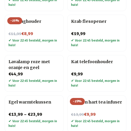
✔
Voor 22:45 besteld, morgen in
✔
Voor 22:45 besteld, morgen in
huis!
huis!
-
25
%
Kat ringhouder
Krab flesopener
Nu voor
€8,99
€19,99
€11,99
✔
Voor 22:45 besteld, morgen in
✔
Voor 22:45 besteld, morgen in
huis!
huis!
Lavalamp roze met
Kat telefoonhouder
oranje en geel
€44,99
€9,99
✔
Voor 22:45 besteld, morgen in
✔
Voor 22:45 besteld, morgen in
huis!
huis!
-
29
%
Egel warmtekussen
Strik en hart tea infuser
Nu voor
€13,99
–
€23,99
€9,99
€13,99
✔
Voor 22:45 besteld, morgen in
✔
Voor 22:45 besteld, morgen in
huis!
huis!