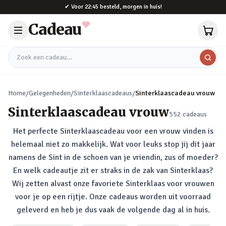
Naar hoofdinhoud
✔
Voor 22:45 besteld, morgen in huis!
Cadeau
Zoek een cadeau
Home
/
Gelegenheden
/
Sinterklaascadeaus
/
Sinterklaascadeau vrouw
Sinterklaascadeau vrouw
552
cadeaus
Het perfecte Sinterklaascadeau voor een vrouw vinden is
helemaal niet zo makkelijk. Wat voor leuks stop jij dit jaar
namens de Sint in de schoen van je vriendin, zus of moeder?
En welk cadeautje zit er straks in de zak van Sinterklaas?
Wij zetten alvast onze favoriete Sinterklaas voor vrouwen
voor je op een rijtje. Onze cadeaus worden uit voorraad
geleverd en heb je dus vaak de volgende dag al in huis.