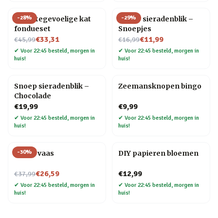
-
28
%
-
29
%
Warmtegevoelige kat
Snoep sieradenblik –
fondueset
Snoepjes
Nu voor
Nu voor
€33,31
€11,99
€45,99
€16,99
✔
Voor 22:45 besteld, morgen in
✔
Voor 22:45 besteld, morgen in
huis!
huis!
Snoep sieradenblik –
Zeemansknopen bingo
Chocolade
€19,99
€9,99
✔
Voor 22:45 besteld, morgen in
✔
Voor 22:45 besteld, morgen in
huis!
huis!
-
30
%
Donut vaas
DIY papieren bloemen
Nu voor
€26,59
€12,99
€37,99
✔
Voor 22:45 besteld, morgen in
✔
Voor 22:45 besteld, morgen in
huis!
huis!