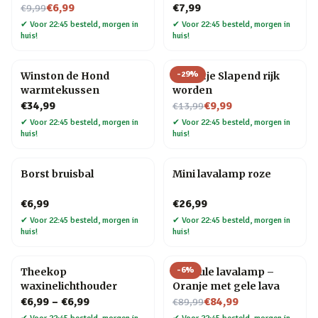
Nu voor
€6,99
€7,99
€9,99
✔
Voor 22:45 besteld, morgen in
✔
Voor 22:45 besteld, morgen in
huis!
huis!
-
29
%
Winston de Hond
Tegeltje Slapend rijk
warmtekussen
worden
Nu voor
€34,99
€9,99
€13,99
✔
Voor 22:45 besteld, morgen in
✔
Voor 22:45 besteld, morgen in
huis!
huis!
Borst bruisbal
Mini lavalamp roze
€6,99
€26,99
✔
Voor 22:45 besteld, morgen in
✔
Voor 22:45 besteld, morgen in
huis!
huis!
-
6
%
Theekop
Capsule lavalamp –
waxinelichthouder
Oranje met gele lava
Nu voor
€6,99
–
€6,99
€84,99
€89,99