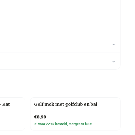
⌄
⌄
– Kat
Golf mok met golfclub en bal
€8,99
✔
Voor 22:45 besteld, morgen in huis!