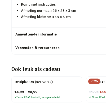
Komt met instructies
Afmeting normaal: 26 x 23 x 3 cm
Afmeting klein: 16 x 14 x 3 cm
Aanvullende informatie
Verzenden & retourneren
Ook leuk als cadeau
-
17
%
Druipkaars (set van 2)
Cat-astro
Nu voor
€6,99
–
€8,99
€14
€17,99
✔
Voor 22:45 besteld, morgen in huis!
✔
Voor 22:45 