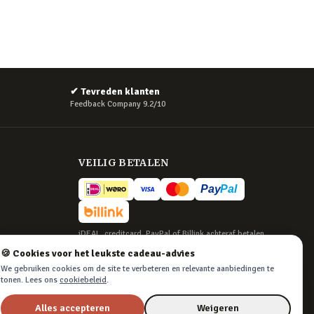
✔
Tevreden klanten
Feedback Company 9.2/10
VEILIG BETALEN
iDEAL, creditcard, PayPal of Billink achteraf betalen
🍪 Cookies voor het leukste cadeau-advies
BEZORGING
We gebruiken cookies om de site te verbeteren en relevante aanbiedingen te
Voor 22:45 besteld, morgen in huis. Tot 365
tonen. Lees ons
cookiebeleid
.
dagen retourneren.
Alles accepteren
Weigeren