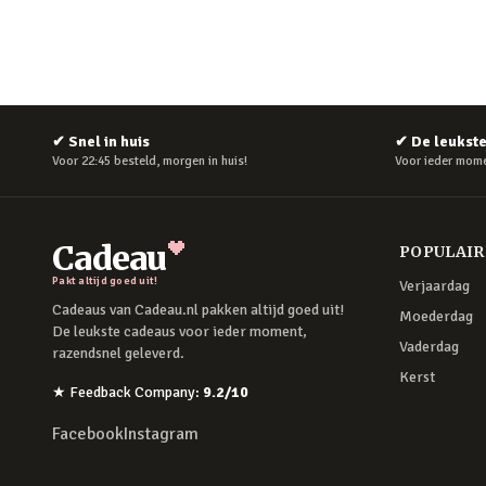
✔
Snel in huis
✔
De leukst
Voor 22:45 besteld, morgen in huis!
Voor ieder mome
Cadeau
POPULAI
Pakt altijd goed uit!
Verjaardag
Cadeaus van Cadeau.nl pakken altijd goed uit!
Moederdag
De leukste cadeaus voor ieder moment,
Vaderdag
razendsnel geleverd.
Kerst
★
Feedback Company
:
9.2
/10
Facebook
Instagram