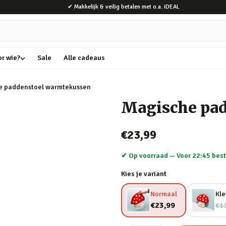
✔ Makkelijk & veilig betalen met o.a. iDEAL
or wie?
Sale
Alle cadeaus
e paddenstoel warmtekussen
Magische pa
€23,99
✔ Op voorraad —
Voor 22:45 best
Kies je variant
Normaal
Kle
Nu
€23,99
€1