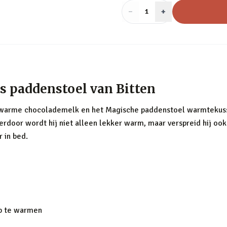
−
Aantal
+
:
1
ls paddenstoel van Bitten
 warme chocolademelk en het Magische paddenstoel warmtekusse
erdoor wordt hij niet alleen lekker warm, maar verspreid hij oo
r in bed.
op te warmen