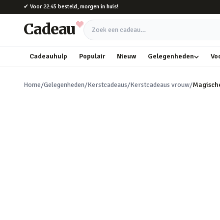
Naar hoofdinhoud
✔
Voor 22:45 besteld, morgen in huis!
Cadeau
Zoek een cadeau
Cadeauhulp
Populair
Nieuw
Gelegenheden
Vo
Home
/
Gelegenheden
/
Kerstcadeaus
/
Kerstcadeaus vrouw
/
Magisch