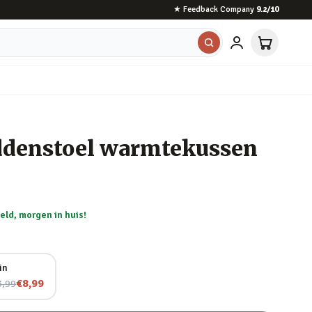
★
Feedback Company
9.2
/10
ddenstoel warmtekussen
eld, morgen in huis!
in
 voor
€8,99
3,99