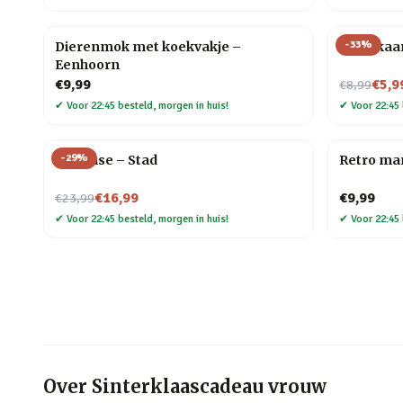
-
33
%
Dierenmok met koekvakje –
Tarotkaa
Eenhoorn
Nu voor
€9,99
€5,9
€8,99
✔
Voor 22:45 besteld, morgen in huis!
✔
Voor 22:45 
-
29
%
Flip Vase – Stad
Retro ma
Nu voor
€16,99
€9,99
€23,99
✔
Voor 22:45 besteld, morgen in huis!
✔
Voor 22:45 
Over
Sinterklaascadeau vrouw