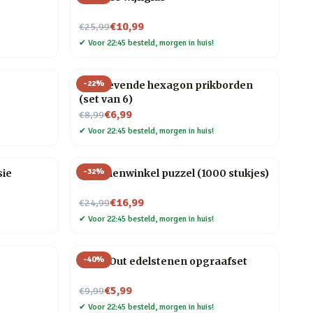
Nu voor
€10,99
€25,99
✔
Voor 22:45 besteld, morgen in huis!
-
22
%
Zelfklevende hexagon prikborden
(set van 6)
Nu voor
€6,99
€8,99
✔
Voor 22:45 besteld, morgen in huis!
-
32
%
sie
Bloemenwinkel puzzel (1000 stukjes)
Nu voor
€16,99
€24,99
✔
Voor 22:45 besteld, morgen in huis!
-
40
%
Dig It Out edelstenen opgraafset
Nu voor
€5,99
€9,99
✔
Voor 22:45 besteld, morgen in huis!