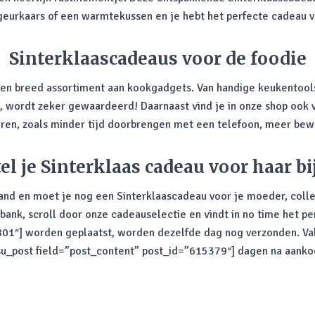
eurkaars of een warmtekussen en je hebt het perfecte cadeau v
Sinterklaascadeaus voor de foodie
en breed assortiment aan kookgadgets. Van handige keukentools t
is, wordt zeker gewaardeerd! Daarnaast vind je in onze shop ook 
en, zoals minder tijd doorbrengen met een telefoon, meer bew
el je Sinterklaas cadeau voor haar bi
and en moet je nog een Sinterklaascadeau voor je moeder, coll
 bank, scroll door onze cadeauselectie en vindt in
no time
het per
01″] worden geplaatst, worden dezelfde dag nog verzonden. Valt
[su_post field=”post_content” post_id=”615379″] dagen na aanko