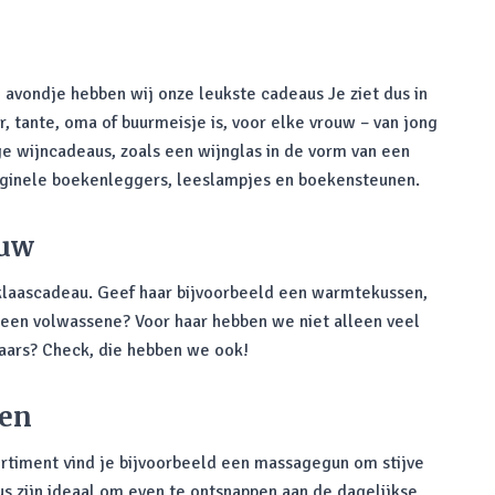
n
 avondje hebben wij onze leukste cadeaus Je ziet dus in
r, tante, oma of buurmeisje is, voor elke vrouw – van jong
ge wijncadeaus, zoals een wijnglas in de vorm van een
riginele boekenleggers, leeslampjes en boekensteunen.
ouw
rklaascadeau. Geef haar bijvoorbeeld een warmtekussen,
 een volwassene? Voor haar hebben we niet alleen veel
aars? Check, die hebben we ook!
nen
ortiment vind je bijvoorbeeld een massagegun om stijve
 zijn ideaal om even te ontsnappen aan de dagelijkse