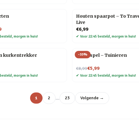
rten
Houten spaarpot – To Trave
Live
9
€6,99
besteld, morgen in huis!
✔
Voor 22:45 besteld, morgen in huis!
-
33
%
n kurkentrekker
Trivia spel – Tuinieren
Nu voor
€5,99
€8,99
besteld, morgen in huis!
✔
Voor 22:45 besteld, morgen in huis!
…
1
2
23
Volgende →