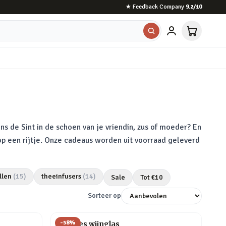
★
Feedback Company
9.2
/10
ns de Sint in de schoen van je vriendin, zus of moeder? En
 op een rijtje. Onze cadeaus worden uit voorraad geleverd
llen
(
15
)
theeinfusers
(
14
)
Sale
Tot €
10
Sorteer op
-
58
%
Wijnfles wijnglas