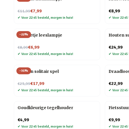
Nu voor
€7,99
€8,99
€11,99
✔
Voor 22:45 besteld, morgen in huis!
✔
Voor 22:45 
-
22
%
Mannetje leeslampje
Houten s
Nu voor
€6,99
€24,99
€8,99
✔
Voor 22:45 besteld, morgen in huis!
✔
Voor 22:45 
-
31
%
Houten solitair spel
Draadloo
Nu voor
€17,99
€22,99
€25,99
✔
Voor 22:45 besteld, morgen in huis!
✔
Voor 22:45 
Goudkleurige tegelhouder
Fietsstuu
€4,99
€9,99
✔
Voor 22:45 besteld, morgen in huis!
✔
Voor 22:45 