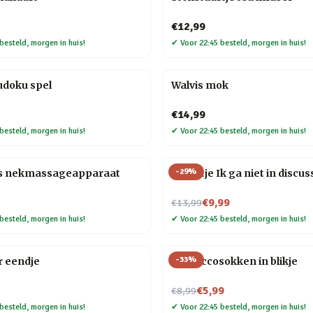
€12,99
besteld, morgen in huis!
✔
Voor 22:45 besteld, morgen in huis!
udoku spel
Walvis mok
€14,99
besteld, morgen in huis!
✔
Voor 22:45 besteld, morgen in huis!
-
29
%
s nekmassageapparaat
Tegeltje Ik ga niet in discus
Nu voor
€9,99
€13,99
besteld, morgen in huis!
✔
Voor 22:45 besteld, morgen in huis!
-
33
%
r eendje
Proseccosokken in blikje
Nu voor
€5,99
€8,99
besteld, morgen in huis!
✔
Voor 22:45 besteld, morgen in huis!