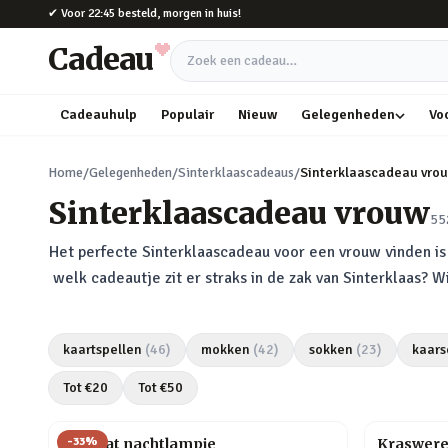
Naar hoofdinhoud
✔
Voor 22:45 besteld, morgen in huis!
Cadeau
Zoek een cadeau
Cadeauhulp
Populair
Nieuw
Gelegenheden
Vo
Home
/
Gelegenheden
/
Sinterklaascadeaus
/
Sinterklaascadeau vro
Sinterklaascadeau vrouw
55
Het perfecte Sinterklaascadeau voor een vrouw vinden is h
welk cadeautje zit er straks in de zak van Sinterklaas? 
kaartspellen
(
46
)
mokken
(
42
)
sokken
(
23
)
kaars
Tot €
20
Tot €
50
-
33
%
Mini kat nachtlampje
Kraswere