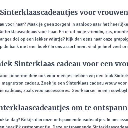
Sinterklaascadeautjes voor vrouwe
u voor haar? Maak je geen zorgen! In aanloop naar het heerlijke
Sinterklaascadeaus voor haar. En of dit nu je vriendin, zus, moede
vanger dol op een lekker wijntje? Kijk dan eens naar onze grappi
p de bank met een boek? In ons assortiment vind je heel veel o
iek Sinterklaas cadeau voor een vr
 voor tienermeiden: ook voor meisjes hebben wij een leuk Sinte
 de magnetron cadeau. Zoek je een Sinterklaas cadeau vrouw voor
e cadeaus, zoals woonaccessoires. Geurkaarsen in een cowboyl
nterklaascadeautjes om te ontspan
ukke dag? Bekijk dan onze ontspannende cadeautjes. In ons ass
en heerlijk rustmomentje. Deze ontspannende Sinterklaascadeaus