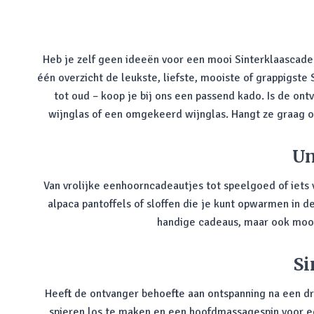
Heb je zelf geen ideeën voor een mooi Sinterklaascadea
één overzicht de leukste, liefste, mooiste of grappigste 
tot oud – koop je bij ons een passend kado. Is de ont
wijnglas of een omgekeerd wijnglas. Hangt ze graag o
Un
Van vrolijke eenhoorncadeautjes tot speelgoed of iets
alpaca pantoffels of sloffen die je kunt opwarmen in
handige cadeaus, maar ook mooi
Si
Heeft de ontvanger behoefte aan ontspanning na een dr
spieren los te maken en een hoofdmassagespin voor e