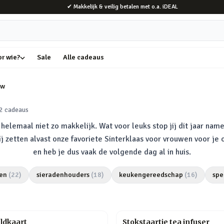
✔ Makkelijk & veilig betalen met o.a. iDEAL
or wie?
Sale
Alle cadeaus
uw
2
cadeaus
elemaal niet zo makkelijk. Wat voor leuks stop jij dit jaar name
Wij zetten alvast onze favoriete Sinterklaas voor vrouwen voor je
en heb je dus vaak de volgende dag al in huis.
en
(
22
)
sieradenhouders
(
18
)
keukengereedschap
(
16
)
spe
ldkaart
Stokstaartje tea infuser