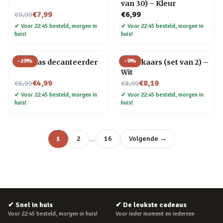
van 30) – Kleur
Nu voor
€7,99
€6,99
€9,99
✔
Voor 22:45 besteld, morgen in
✔
Voor 22:45 besteld, morgen in
huis!
huis!
-
29
%
-
9
%
Wijnglas decanteerder
Druipkaars (set van 2) –
Wit
Nu voor
Nu voor
€4,99
€8,19
€6,99
€8,99
✔
Voor 22:45 besteld, morgen in
✔
Voor 22:45 besteld, morgen in
huis!
huis!
…
1
2
16
Volgende →
✔
Snel in huis
✔
De leukste cadeaus
Voor 22:45 besteld, morgen in huis!
Voor ieder moment en iedereen