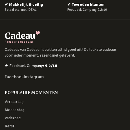
✔
Makkelijk & veilig
✔
Tevreden klanten
Betaal o.a. met iDEAL
Feedback Company 9.2/10
Cadeau
Pakt altijd goed uit!
Cadeaus van Cadeau.nl pakken altijd goed uit! De leukste cadeaus
voor ieder moment, razendsnel geleverd.
★
Feedback Company
:
9.2
/10
Facebook
Instagram
POPULAIRE MOMENTEN
Verjaardag
Moederdag
Vaderdag
Kerst