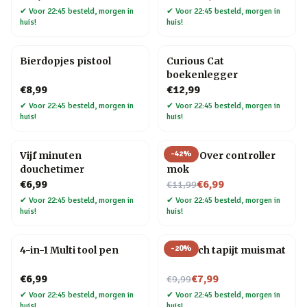
✔
Voor 22:45 besteld, morgen in
✔
Voor 22:45 besteld, morgen in
huis!
huis!
Bierdopjes pistool
Curious Cat
boekenlegger
€8,99
€12,99
✔
Voor 22:45 besteld, morgen in
✔
Voor 22:45 besteld, morgen in
huis!
huis!
-
42
%
Vijf minuten
Game Over controller
douchetimer
mok
Nu voor
€6,99
€6,99
€11,99
✔
Voor 22:45 besteld, morgen in
✔
Voor 22:45 besteld, morgen in
huis!
huis!
-
20
%
4-in-1 Multi tool pen
Perzisch tapijt muismat
Nu voor
€6,99
€7,99
€9,99
✔
Voor 22:45 besteld, morgen in
✔
Voor 22:45 besteld, morgen in
huis!
huis!