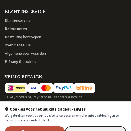
KLANTENSERVICE
Klantenservice
Retourneren
Bestelling herroepen
Over Cadeau.nl
Algemene voorwaarden
Privacy & cookies
VEILIG BETALEN
iDEAL, creditcard, PayPal of Billink achteraf betalen
BEZORGING
🍪 Cookies voor het leukste cadeau-advies
We gebruiken cookies om de site te verbeteren en relevante aanbiedingen te
Voor 22:45 besteld, morgen in huis. Tot 365 dagen retourneren.
tonen. Lees ons
cookiebeleid
.