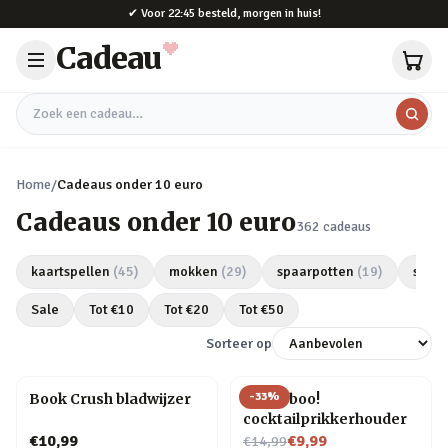
Naar hoofdinhoud
✔
Voor 22:45 besteld, morgen in huis!
Cadeau
Zoek een cadeau
Home
/
Cadeaus onder 10 euro
Cadeaus onder 10 euro
362
cadeaus
kaartspellen
(
45
)
mokken
(
29
)
spaarpotten
(
19
)
spee
Sale
Tot €
10
Tot €
20
Tot €
50
Sorteer op
-
33
%
Book Crush bladwijzer
Pick a boo!
cocktailprikkerhouder
Nu voor
€10,99
€9,99
€14,99