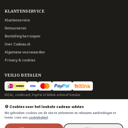
KLANTENSERVICE
Klantenservice
Retourneren
Bestelling herroepen
Over Cadeau.nl
Algemene voorwaarden
Privacy & cookies
VEILIG BETALEN
iDEAL, creditcard, PayPal of Billink achteraf betalen
BEZORGING
🍪 Cookies voor het leukste cadeau-advies
We gebruiken cookies om de site te verbeteren en relevante aanbiedingen te
Voor 22:45 besteld, morgen in huis. Tot 365 dagen retourneren.
tonen. Lees ons
cookiebeleid
.