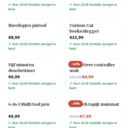
✔
Voor 22:45 besteld, morgen in
✔
Voor 22:45 besteld, morgen in
huis!
huis!
Bierdopjes pistool
Curious Cat
boekenlegger
€8,99
€12,99
✔
Voor 22:45 besteld, morgen in
✔
Voor 22:45 besteld, morgen in
huis!
huis!
-
42
%
Vijf minuten
Game Over controller
douchetimer
mok
Nu voor
€6,99
€6,99
€11,99
✔
Voor 22:45 besteld, morgen in
✔
Voor 22:45 besteld, morgen in
huis!
huis!
-
20
%
4-in-1 Multi tool pen
Perzisch tapijt muismat
Nu voor
€6,99
€7,99
€9,99
✔
Voor 22:45 besteld, morgen in
✔
Voor 22:45 besteld, morgen in
huis!
huis!