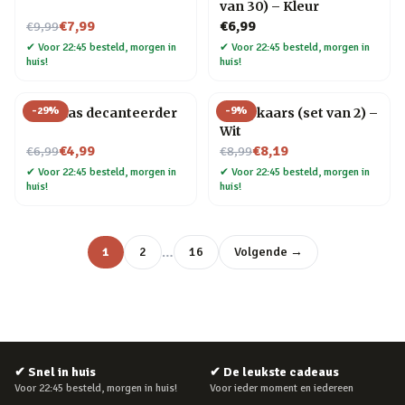
van 30) – Kleur
Nu voor
€7,99
€6,99
€9,99
✔
Voor 22:45 besteld, morgen in
✔
Voor 22:45 besteld, morgen in
huis!
huis!
-
29
%
-
9
%
Wijnglas decanteerder
Druipkaars (set van 2) –
Wit
Nu voor
Nu voor
€4,99
€8,19
€6,99
€8,99
✔
Voor 22:45 besteld, morgen in
✔
Voor 22:45 besteld, morgen in
huis!
huis!
…
1
2
16
Volgende →
✔
Snel in huis
✔
De leukste cadeaus
Voor 22:45 besteld, morgen in huis!
Voor ieder moment en iedereen