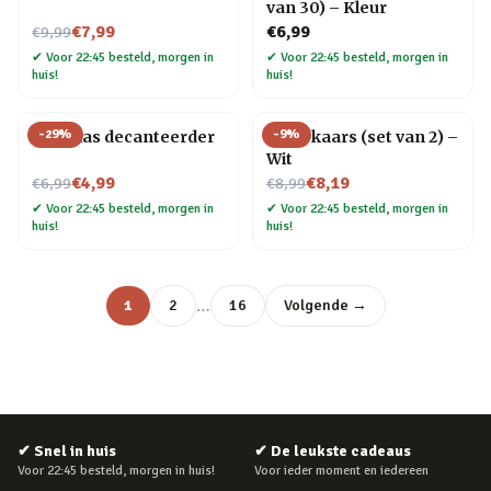
van 30) – Kleur
Nu voor
€7,99
€6,99
€9,99
✔
Voor 22:45 besteld, morgen in
✔
Voor 22:45 besteld, morgen in
huis!
huis!
-
29
%
-
9
%
Wijnglas decanteerder
Druipkaars (set van 2) –
Wit
Nu voor
Nu voor
€4,99
€8,19
€6,99
€8,99
✔
Voor 22:45 besteld, morgen in
✔
Voor 22:45 besteld, morgen in
huis!
huis!
…
1
2
16
Volgende →
✔
Snel in huis
✔
De leukste cadeaus
Voor 22:45 besteld, morgen in huis!
Voor ieder moment en iedereen