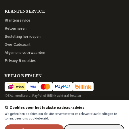
KLANTENSERVICE
Klantenservice
Retourneren
Bestelling herroepen
Over Cadeau.nl
Algemene voorwaarden
Privacy & cookies
VEILIG BETALEN
iDEAL, creditcard, PayPal of Billink achteraf betalen
BEZORGING
🍪 Cookies voor het leukste cadeau-advies
We gebruiken cookies om de site te verbeteren en relevante aanbiedingen te
Voor 22:45 besteld, morgen in huis. Tot 365 dagen retourneren.
tonen. Lees ons
cookiebeleid
.