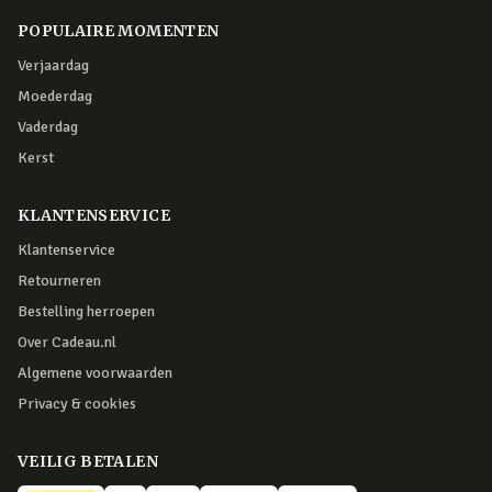
POPULAIRE MOMENTEN
Verjaardag
Moederdag
Vaderdag
Kerst
KLANTENSERVICE
Klantenservice
Retourneren
Bestelling herroepen
Over Cadeau.nl
Algemene voorwaarden
Privacy & cookies
VEILIG BETALEN