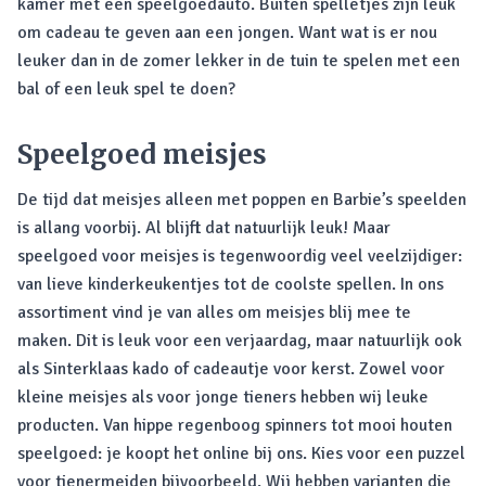
kamer met een speelgoedauto. Buiten spelletjes zijn leuk
om cadeau te geven aan een jongen. Want wat is er nou
leuker dan in de zomer lekker in de tuin te spelen met een
bal of een leuk spel te doen?
Speelgoed meisjes
De tijd dat meisjes alleen met poppen en Barbie’s speelden
is allang voorbij. Al blijft dat natuurlijk leuk! Maar
speelgoed voor meisjes is tegenwoordig veel veelzijdiger:
van lieve kinderkeukentjes tot de coolste spellen. In ons
assortiment vind je van alles om meisjes blij mee te
maken. Dit is leuk voor een verjaardag, maar natuurlijk ook
als Sinterklaas kado of cadeautje voor kerst. Zowel voor
kleine meisjes als voor jonge tieners hebben wij leuke
producten. Van hippe regenboog spinners tot mooi houten
speelgoed: je koopt het online bij ons. Kies voor een puzzel
voor tienermeiden bijvoorbeeld. Wij hebben varianten die