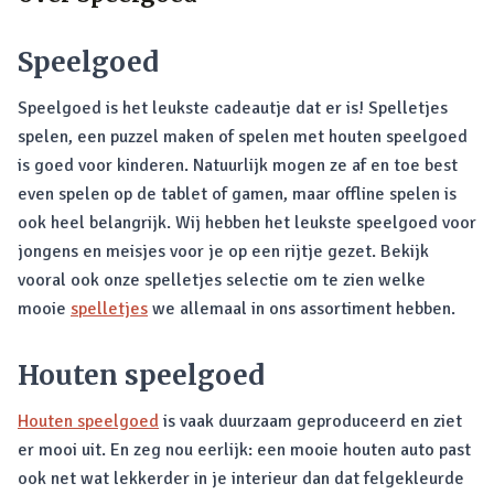
Speelgoed
Speelgoed is het leukste cadeautje dat er is! Spelletjes
spelen, een puzzel maken of spelen met houten speelgoed
is goed voor kinderen. Natuurlijk mogen ze af en toe best
even spelen op de tablet of gamen, maar offline spelen is
ook heel belangrijk. Wij hebben het leukste speelgoed voor
jongens en meisjes voor je op een rijtje gezet. Bekijk
vooral ook onze spelletjes selectie om te zien welke
mooie
spelletjes
we allemaal in ons assortiment hebben.
Houten speelgoed
Houten speelgoed
is vaak duurzaam geproduceerd en ziet
er mooi uit. En zeg nou eerlijk: een mooie houten auto past
ook net wat lekkerder in je interieur dan dat felgekleurde