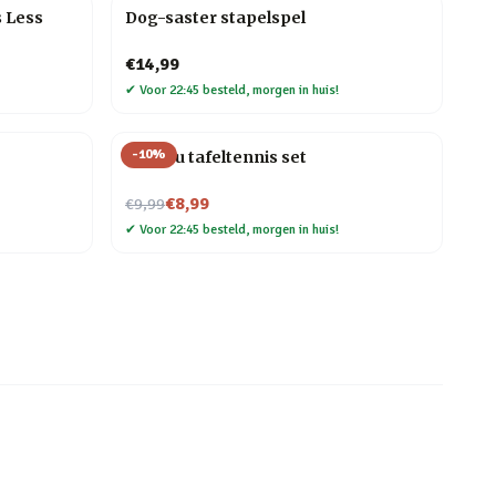
s Less
Dog-saster stapelspel
€14,99
✔
Voor 22:45 besteld, morgen in huis!
-
10
%
Bureau tafeltennis set
Nu voor
€8,99
€9,99
✔
Voor 22:45 besteld, morgen in huis!