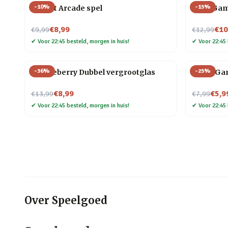
-
10
%
-
15
%
Pocket Arcade spel
Knot Ga
Nu voor
Nu voor
€8,99
€10
€9,99
€12,99
✔
Voor 22:45 besteld, morgen in huis!
✔
Voor 22:45 
-
36
%
-
25
%
Huckleberry Dubbel vergrootglas
Trivia Ga
Nu voor
Nu voor
€8,99
€5,9
€13,99
€7,99
✔
Voor 22:45 besteld, morgen in huis!
✔
Voor 22:45 
Over
Speelgoed