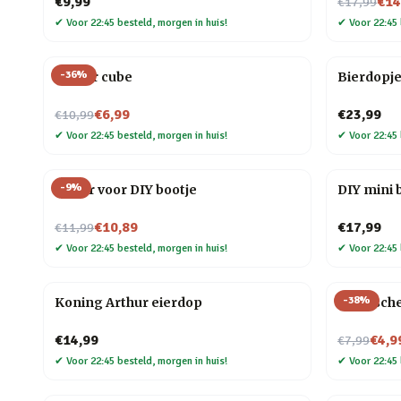
Nu voor
€9,99
€14
€17,99
✔
Voor 22:45 besteld, morgen in huis!
✔
Voor 22:45 
-
36
%
Finger cube
Bierdopje
Nu voor
€6,99
€23,99
€10,99
✔
Voor 22:45 besteld, morgen in huis!
✔
Voor 22:45 
-
9
%
Motor voor DIY bootje
DIY mini
Nu voor
€10,89
€17,99
€11,99
✔
Voor 22:45 besteld, morgen in huis!
✔
Voor 22:45 
-
38
%
Koning Arthur eierdop
Elastisch
Nu voor
€14,99
€4,9
€7,99
✔
Voor 22:45 besteld, morgen in huis!
✔
Voor 22:45 