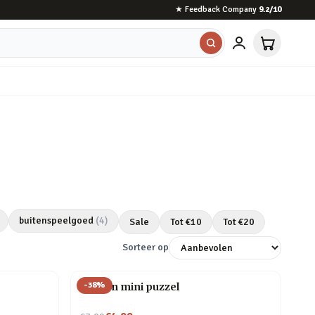
★
Feedback Company
9.2
/10
buitenspeelgoed
(
4
)
Sale
Tot €
10
Tot €
20
Sorteer op
-
38
%
Houten mini puzzel