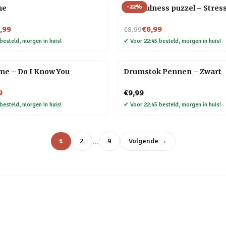
-
22
%
me
Mindfulness puzzel – Stres
Nu voor
,99
€6,99
€8,99
besteld, morgen in huis!
✔
Voor 22:45 besteld, morgen in huis!
me – Do I Know You
Drumstok Pennen – Zwart
9
€9,99
besteld, morgen in huis!
✔
Voor 22:45 besteld, morgen in huis!
…
1
2
9
Volgende →