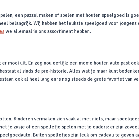
 spelen, een puzzel maken of spelen met houten speelgoed is goe
heel belangrijk. Wij hebben het leukste speelgoed voor jongens e
es
we allemaal in ons assortiment hebben.
er mooi uit. En zeg nou eerlijk: een mooie houten auto past ook 
bestaat al sinds de pre-historie. Alles wat je maar kunt bedenke
taan ook al heel lang en is nog steeds de grote favoriet van ve
otten. Kinderen vermaken zich vaak al met niets, maar speelgoed 
met je zusje of een spelletje spelen met je ouders: er zijn zov
eelgoedauto. Buiten spelletjes zijn leuk om cadeau te geven aa