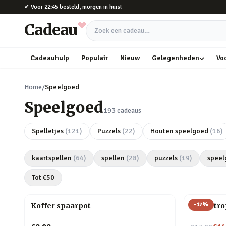
Naar hoofdinhoud
✔
Voor 22:45 besteld, morgen in huis!
Cadeau
Zoek een cadeau
Cadeauhulp
Populair
Nieuw
Gelegenheden
Vo
Home
/
Speelgoed
Speelgoed
193
cadeaus
Spelletjes
(
121
)
Puzzels
(
22
)
Houten speelgoed
(
16
)
kaartspellen
(
64
)
spellen
(
28
)
puzzels
(
19
)
speel
Tot €
50
-
17
%
Koffer spaarpot
Cat-astro