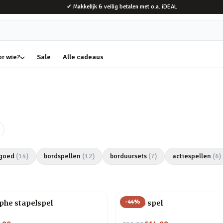
✔ Makkelijk & veilig betalen met o.a. iDEAL
or wie?
Sale
Alle cadeaus
goed
(
14
)
bordspellen
(
12
)
borduursets
(
7
)
actiespellen
(
6
)
-
44
%
phe stapelspel
Blingo spel