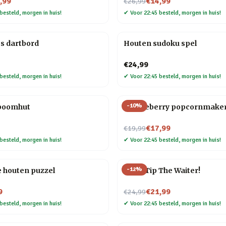
Nu voor
,99
€14,99
€26,99
besteld, morgen in huis!
✔
Voor 22:45 besteld, morgen in huis!
s dartbord
Houten sudoku spel
€24,99
besteld, morgen in huis!
✔
Voor 22:45 besteld, morgen in huis!
-
10
%
 boomhut
Huckleberry popcornmake
Nu voor
€17,99
€19,99
besteld, morgen in huis!
✔
Voor 22:45 besteld, morgen in huis!
-
12
%
e houten puzzel
Don’t Tip The Waiter!
Nu voor
9
€21,99
€24,99
besteld, morgen in huis!
✔
Voor 22:45 besteld, morgen in huis!