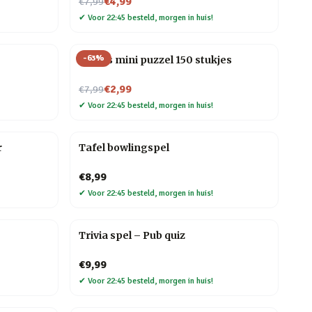
Nu voor
€4,99
€7,99
✔
Voor 22:45 besteld, morgen in huis!
-
63
%
Vogels mini puzzel 150 stukjes
Nu voor
€2,99
€7,99
✔
Voor 22:45 besteld, morgen in huis!
r
Tafel bowlingspel
€8,99
✔
Voor 22:45 besteld, morgen in huis!
Trivia spel – Pub quiz
€9,99
✔
Voor 22:45 besteld, morgen in huis!