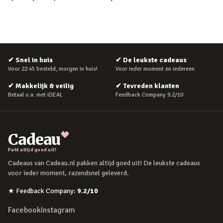
✔
Snel in huis
✔
De leukste cadeaus
Voor 22:45 besteld, morgen in huis!
Voor ieder moment en iedereen
✔
Makkelijk & veilig
✔
Tevreden klanten
Betaal o.a. met iDEAL
Feedback Company 9.2/10
Cadeau
Pakt altijd goed uit!
Cadeaus van Cadeau.nl pakken altijd goed uit! De leukste cadeaus
voor ieder moment, razendsnel geleverd.
★
Feedback Company
:
9.2
/10
Facebook
Instagram