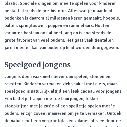
plastic. Speciale dingen om mee te spelen voor kinderen
bestaat al sinds de pre-historie. Alles wat je maar kunt
bedenken is daarom al miljoenen keren gemaakt: hoepels,
ballen, springtouwen, poppen en rammelaars. Houten
varianten bestaan ook al heel lang en is nog steeds de
grote favoriet van veel ouders. Het gaat vaak tientallen
jaren mee en kan van ouder op kind worden doorgegeven.
Speelgoed jongens
Jongens doen vaak niets liever dan spelen, stoeien en
ravotten. Kinderen vermaken zich vaak al met niets, maar
speelgoed is natuurlijk altijd een leuk cadeau voor jongens.
Een balletje trappen met de buurjongen, lekker
stoepkrijten met je zusje of een spelletje spelen met je
ouders: er zijn zoveel manieren om je te vermaken. Ontdek
de natuur met een vergrootglas en zakmes of race door de