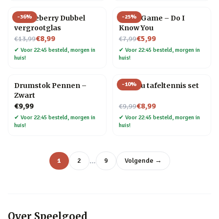
-
36
%
-
25
%
Huckleberry Dubbel
Trivia Game – Do I
vergrootglas
Know You
Nu voor
Nu voor
€8,99
€5,99
€13,99
€7,99
✔
Voor 22:45 besteld, morgen in
✔
Voor 22:45 besteld, morgen in
huis!
huis!
-
10
%
Drumstok Pennen –
Bureau tafeltennis set
Zwart
Nu voor
€9,99
€8,99
€9,99
✔
Voor 22:45 besteld, morgen in
✔
Voor 22:45 besteld, morgen in
huis!
huis!
…
1
2
9
Volgende →
Over
Speelgoed