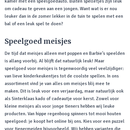
kamer met een speelgoedauto. Buiten spelletjes zijn leuk
om cadeau te geven aan een jongen. Want wat is er nou
leuker dan in de zomer lekker in de tuin te spelen met een
bal of een leuk spel te doen?
Speelgoed meisjes
De tijd dat meisjes alleen met poppen en Barbie’s speelden
is allang voorbij. Al blijft dat natuurlijk leuk! Maar
speelgoed voor meisjes is tegenwoordig veel veelzijdiger:
van lieve kinderkeukentjes tot de coolste spellen. In ons
assortiment vind je van alles om meisjes blij mee te
maken. Dit is leuk voor een verjaardag, maar natuurlijk ook
als Sinterklaas kado of cadeautje voor kerst. Zowel voor
kleine meisjes als voor jonge tieners hebben wij leuke
producten. Van hippe regenboog spinners tot mooi houten
speelgoed: je koopt het online bij ons. Kies voor een puzzel
voor tienermeiden bijvoorbeeld. Wij hebben varianten die