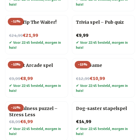
huis!
huis!
-
12
%
Don’t Tip The Waiter!
Trivia spel – Pub quiz
Nu voor
€21,99
€9,99
€24,99
✔
Voor 22:45 besteld, morgen in
✔
Voor 22:45 besteld, morgen in
huis!
huis!
-
10
%
-
15
%
Pocket Arcade spel
Knot Game
Nu voor
Nu voor
€8,99
€10,99
€9,99
€12,99
✔
Voor 22:45 besteld, morgen in
✔
Voor 22:45 besteld, morgen in
huis!
huis!
-
22
%
Mindfulness puzzel –
Dog-saster stapelspel
Stress Less
Nu voor
€6,99
€14,99
€8,99
✔
Voor 22:45 besteld, morgen in
✔
Voor 22:45 besteld, morgen in
huis!
huis!