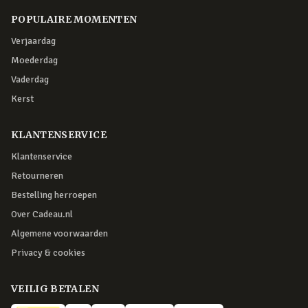
POPULAIRE MOMENTEN
Verjaardag
Moederdag
Vaderdag
Kerst
KLANTENSERVICE
Klantenservice
Retourneren
Bestelling herroepen
Over Cadeau.nl
Algemene voorwaarden
Privacy & cookies
VEILIG BETALEN