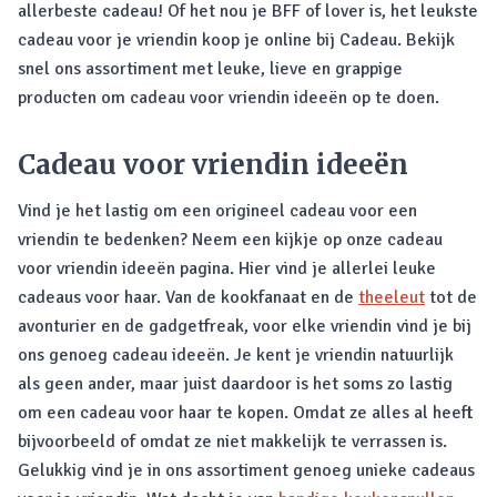
allerbeste cadeau! Of het nou je BFF of
lover
is, het leukste
cadeau voor je vriendin koop je online bij Cadeau. Bekijk
snel ons assortiment met leuke, lieve en grappige
producten om cadeau voor vriendin ideeën op te doen.
Cadeau voor vriendin ideeën
Vind je het lastig om een origineel cadeau voor een
vriendin te bedenken? Neem een kijkje op onze cadeau
voor vriendin ideeën pagina. Hier vind je allerlei leuke
cadeaus voor haar. Van de kookfanaat en de
theeleut
tot de
avonturier en de gadgetfreak, voor elke vriendin vind je bij
ons genoeg cadeau ideeën. Je kent je vriendin natuurlijk
als geen ander, maar juist daardoor is het soms zo lastig
om een cadeau voor haar te kopen. Omdat ze alles al heeft
bijvoorbeeld of omdat ze niet makkelijk te verrassen is.
Gelukkig vind je in ons assortiment genoeg unieke cadeaus