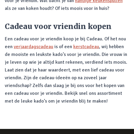
voor je vriendin. Wat dacht je van
handige keukenspullen
als ze van koken houdt? Of iets moois voor in huis?
Cadeau voor vriendin kopen
Een cadeau voor je vriendin koop je bij Cadeau. Of het nou
een
verjaardagscadeau
is of een
kerstcadeau
, wij hebben
de mooiste en leukste kado’s voor je vriendin. Die vrouw in
je leven op wie je altijd kunt rekenen, verdiend iets moois.
Laat zien dat je haar waardeert, met een lief cadeau voor
vriendin. Zijn de cadeau-ideeën op na zoveel jaar
vriendschap? Zelfs dan slaag je bij ons voor het kopen van
een cadeau voor je vriendin. Bekijk snel ons assortiment
met de leuke kado’s om je vriendin blij te maken!