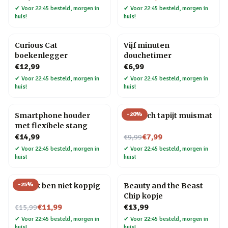
✔
Voor 22:45 besteld, morgen in
✔
Voor 22:45 besteld, morgen in
huis!
huis!
Curious Cat
Vijf minuten
boekenlegger
douchetimer
€12,99
€6,99
✔
Voor 22:45 besteld, morgen in
✔
Voor 22:45 besteld, morgen in
huis!
huis!
-
20
%
Smartphone houder
Perzisch tapijt muismat
met flexibele stang
Nu voor
€14,99
€7,99
€9,99
✔
Voor 22:45 besteld, morgen in
✔
Voor 22:45 besteld, morgen in
huis!
huis!
-
25
%
Mok Ik ben niet koppig
Beauty and the Beast
Chip kopje
Nu voor
€11,99
€13,99
€15,99
✔
Voor 22:45 besteld, morgen in
✔
Voor 22:45 besteld, morgen in
huis!
huis!