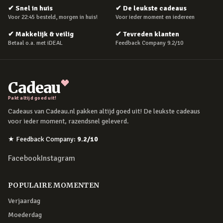
✔
Snel in huis
✔
De leukste cadeaus
Voor 22:45 besteld, morgen in huis!
Voor ieder moment en iedereen
✔
Makkelijk & veilig
✔
Tevreden klanten
Betaal o.a. met iDEAL
Feedback Company 9.2/10
Cadeau
Pakt altijd goed uit!
Cadeaus van Cadeau.nl pakken altijd goed uit! De leukste cadeaus
voor ieder moment, razendsnel geleverd.
★
Feedback Company
:
9.2
/10
Facebook
Instagram
POPULAIRE MOMENTEN
Verjaardag
Moederdag