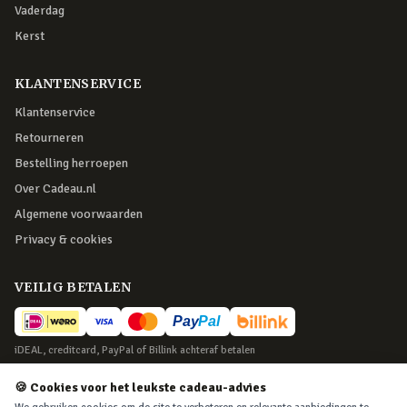
Vaderdag
Kerst
KLANTENSERVICE
Klantenservice
Retourneren
Bestelling herroepen
Over Cadeau.nl
Algemene voorwaarden
Privacy & cookies
VEILIG BETALEN
iDEAL, creditcard, PayPal of Billink achteraf betalen
BEZORGING
🍪 Cookies voor het leukste cadeau-advies