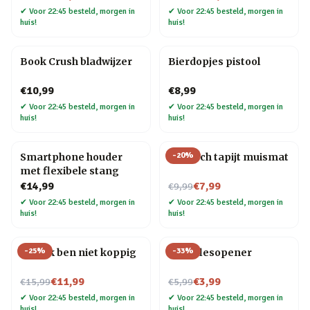
✔
Voor 22:45 besteld, morgen in
✔
Voor 22:45 besteld, morgen in
huis!
huis!
Book Crush bladwijzer
Bierdopjes pistool
€10,99
€8,99
✔
Voor 22:45 besteld, morgen in
✔
Voor 22:45 besteld, morgen in
huis!
huis!
-
20
%
Smartphone houder
Perzisch tapijt muismat
met flexibele stang
Nu voor
€14,99
€7,99
€9,99
✔
Voor 22:45 besteld, morgen in
✔
Voor 22:45 besteld, morgen in
huis!
huis!
-
25
%
-
33
%
Mok Ik ben niet koppig
Fiets flesopener
Nu voor
Nu voor
€11,99
€3,99
€15,99
€5,99
✔
Voor 22:45 besteld, morgen in
✔
Voor 22:45 besteld, morgen in
huis!
huis!