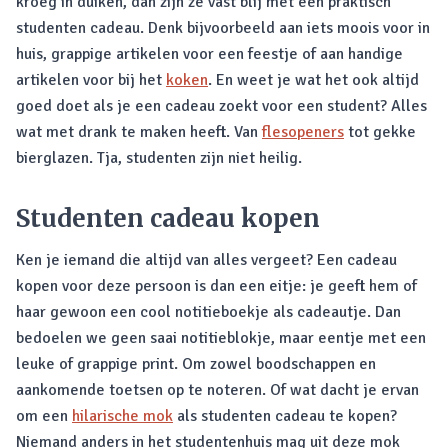
kroeg in duiken, dan zijn ze vast blij met een praktisch
studenten cadeau. Denk bijvoorbeeld aan iets moois voor in
huis, grappige artikelen voor een feestje of aan handige
artikelen voor bij het
koken
. En weet je wat het ook altijd
goed doet als je een cadeau zoekt voor een student? Alles
wat met drank te maken heeft. Van
flesopeners
tot gekke
bierglazen. Tja, studenten zijn niet heilig.
Studenten cadeau kopen
Ken je iemand die altijd van alles vergeet? Een cadeau
kopen voor deze persoon is dan een eitje: je geeft hem of
haar gewoon een cool notitieboekje als cadeautje. Dan
bedoelen we geen saai notitieblokje, maar eentje met een
leuke of grappige print. Om zowel boodschappen en
aankomende toetsen op te noteren. Of wat dacht je ervan
om een
hilarische mok
als studenten cadeau te kopen?
Niemand anders in het studentenhuis mag uit deze mok