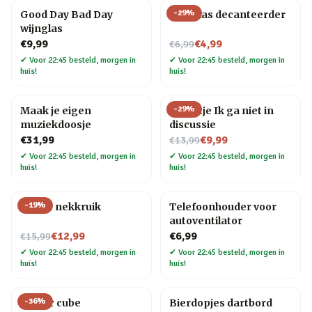
-
29
%
Good Day Bad Day
Wijnglas decanteerder
wijnglas
Nu voor
€9,99
€4,99
€6,99
✔
Voor 22:45 besteld, morgen in
✔
Voor 22:45 besteld, morgen in
huis!
huis!
-
29
%
Maak je eigen
Tegeltje Ik ga niet in
muziekdoosje
discussie
Nu voor
€31,99
€9,99
€13,99
✔
Voor 22:45 besteld, morgen in
✔
Voor 22:45 besteld, morgen in
huis!
huis!
-
19
%
Ronde nekkruik
Telefoonhouder voor
autoventilator
Nu voor
€12,99
€6,99
€15,99
✔
Voor 22:45 besteld, morgen in
✔
Voor 22:45 besteld, morgen in
huis!
huis!
-
36
%
Finger cube
Bierdopjes dartbord