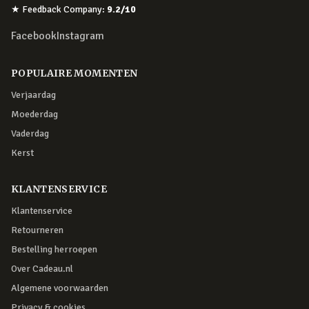
★
Feedback Company
:
9.2
/10
Facebook
Instagram
POPULAIRE MOMENTEN
Verjaardag
Moederdag
Vaderdag
Kerst
KLANTENSERVICE
Klantenservice
Retourneren
Bestelling herroepen
Over Cadeau.nl
Algemene voorwaarden
Privacy & cookies