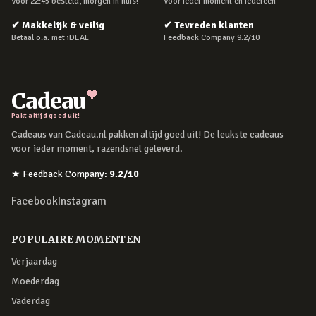
Voor 22:45 besteld, morgen in huis!
Voor ieder moment en iedereen
✔
Makkelijk & veilig
✔
Tevreden klanten
Betaal o.a. met iDEAL
Feedback Company 9.2/10
Cadeau
Pakt altijd goed uit!
Cadeaus van Cadeau.nl pakken altijd goed uit! De leukste cadeaus
voor ieder moment, razendsnel geleverd.
★
Feedback Company
:
9.2
/10
Facebook
Instagram
POPULAIRE MOMENTEN
Verjaardag
Moederdag
Vaderdag