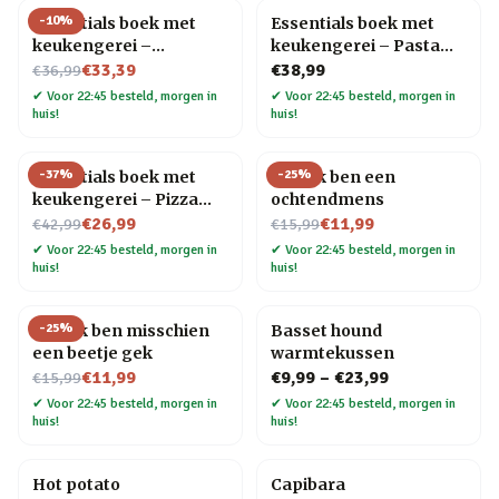
-
10
%
Essentials boek met
Essentials boek met
keukengerei –
keukengerei – Pasta
Nu voor
Heupflacon
tools
€33,39
€38,99
€36,99
✔
Voor 22:45 besteld, morgen in
✔
Voor 22:45 besteld, morgen in
huis!
huis!
-
37
%
-
25
%
Essentials boek met
Mok Ik ben een
keukengerei – Pizza
ochtendmens
Nu voor
tools
Nu voor
€26,99
€11,99
€42,99
€15,99
✔
Voor 22:45 besteld, morgen in
✔
Voor 22:45 besteld, morgen in
huis!
huis!
-
25
%
Mok Ik ben misschien
Basset hound
een beetje gek
warmtekussen
Nu voor
€11,99
€9,99
–
€23,99
€15,99
✔
Voor 22:45 besteld, morgen in
✔
Voor 22:45 besteld, morgen in
huis!
huis!
Hot potato
Capibara