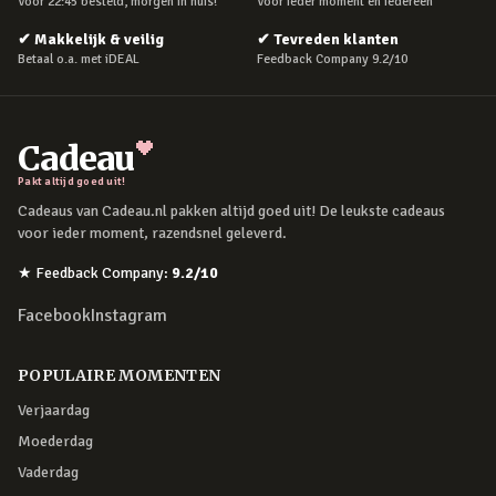
Voor 22:45 besteld, morgen in huis!
Voor ieder moment en iedereen
✔
Makkelijk & veilig
✔
Tevreden klanten
Betaal o.a. met iDEAL
Feedback Company 9.2/10
Cadeau
Pakt altijd goed uit!
Cadeaus van Cadeau.nl pakken altijd goed uit! De leukste cadeaus
voor ieder moment, razendsnel geleverd.
★
Feedback Company
:
9.2
/10
Facebook
Instagram
POPULAIRE MOMENTEN
Verjaardag
Moederdag
Vaderdag