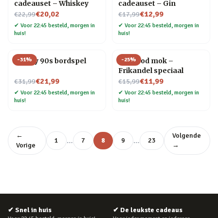
cadeauset – Whiskey
cadeauset – Gin
Nu voor
Nu voor
€20,02
€12,99
€22,99
€17,99
✔
Voor 22:45 besteld, morgen in
✔
Voor 22:45 besteld, morgen in
huis!
huis!
-
31
%
-
25
%
Totally 90s bordspel
Fastfood mok –
Frikandel speciaal
Nu voor
Nu voor
€21,99
€11,99
€31,99
€15,99
✔
Voor 22:45 besteld, morgen in
✔
Voor 22:45 besteld, morgen in
huis!
huis!
←
Volgende
…
…
1
7
8
9
23
Vorige
→
✔
Snel in huis
✔
De leukste cadeaus