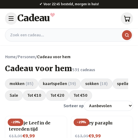
Naar hoofdinhoud
✔
Voor 22:45 besteld, morgen in huis!
Cadeau
Zoek een cadeau
Home
/
Personen
/
Cadeau voor hem
Cadeau voor hem
531
cadeaus
mokken
(
85
)
kaartspellen
(
39
)
sokken
(
18
)
spellen
(
1
Sale
Tot €
10
Tot €
20
Tot €
50
Sorteer op
-
29
%
-
29
%
Tegeltje Leef in de
Whiskey paraplu
tevreden tijd
Nu voor
Nu voor
€9,99
€9,99
€13,99
€13,99