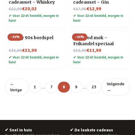
cadeauset – Whiskey
cadeauset – Gin
Nu voor
Nu voor
€20,02
€12,99
€22,99
€17,99
✔
Voor 22:45 besteld, morgen in
✔
Voor 22:45 besteld, morgen in
huis!
huis!
-
31
%
-
25
%
Totally 90s bordspel
Fastfood mok –
Frikandel speciaal
Nu voor
Nu voor
€21,99
€11,99
€31,99
€15,99
✔
Voor 22:45 besteld, morgen in
✔
Voor 22:45 besteld, morgen in
huis!
huis!
←
Volgende
…
…
1
7
8
9
23
Vorige
→
✔
Snel in huis
✔
De leukste cadeaus