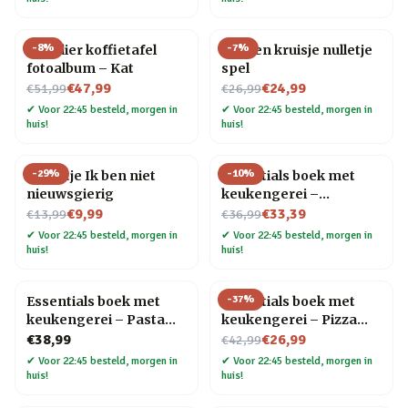
-
8
%
-
7
%
Huisdier koffietafel
Houten kruisje nulletje
fotoalbum – Kat
spel
Nu voor
Nu voor
€47,99
€24,99
€51,99
€26,99
✔
Voor 22:45 besteld, morgen in
✔
Voor 22:45 besteld, morgen in
huis!
huis!
-
29
%
-
10
%
Tegeltje Ik ben niet
Essentials boek met
nieuwsgierig
keukengerei –
Nu voor
Nu voor
Heupflacon
€9,99
€33,39
€13,99
€36,99
✔
Voor 22:45 besteld, morgen in
✔
Voor 22:45 besteld, morgen in
huis!
huis!
-
37
%
Essentials boek met
Essentials boek met
keukengerei – Pasta
keukengerei – Pizza
tools
Nu voor
tools
€38,99
€26,99
€42,99
✔
Voor 22:45 besteld, morgen in
✔
Voor 22:45 besteld, morgen in
huis!
huis!