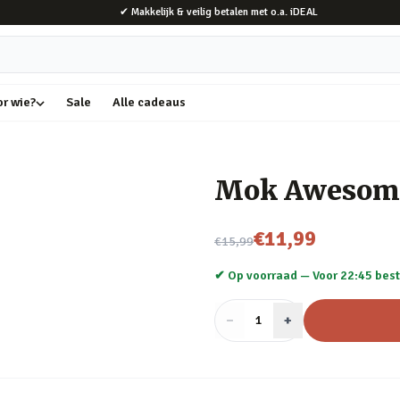
✔ Makkelijk & veilig betalen met o.a. iDEAL
or wie?
Sale
Alle cadeaus
Mok Awesom
Nu voor
€11,99
€15,99
✔ Op voorraad —
Voor 22:45 best
−
Aantal
+
:
1