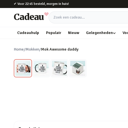
Naar hoofdinhoud
✔
Voor 22:45 besteld, morgen in huis!
Cadeau
Zoek een cadeau
Cadeauhulp
Populair
Nieuw
Gelegenheden
Vo
Home
/
Mokken
/
Mok Awesome daddy