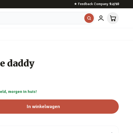
★
Feedback Company
9.2
/10
e daddy
eld, morgen in huis!
In winkelwagen