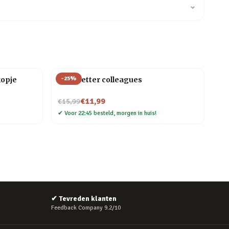
⌄
-
25
%
kopje
Mok Better colleagues
Nu voor
€11,99
€15,99
✔
Voor 22:45 besteld, morgen in huis!
✔
Tevreden klanten
Feedback Company 9.2/10