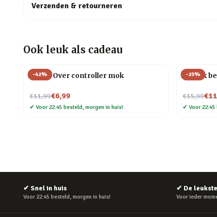
Verzenden & retourneren
Ook leuk als cadeau
-
42
%
-
25
%
Game Over controller mok
Mok Ik be
Nu voor
Nu voor
€6,99
€11
€11,99
€15,99
✔
Voor 22:45 besteld, morgen in huis!
✔
Voor 22:45 
✔
Snel in huis
✔
De leukst
Voor 22:45 besteld, morgen in huis!
Voor ieder mome