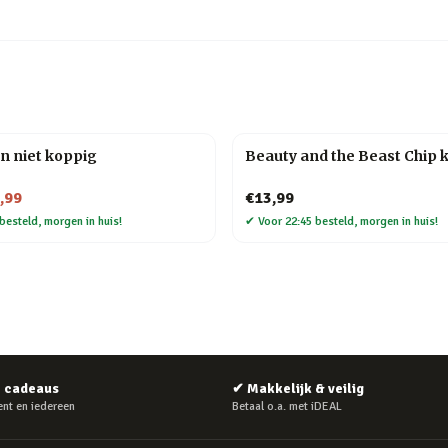
n niet koppig
Beauty and the Beast Chip 
,99
€13,99
besteld, morgen in huis!
✔
Voor 22:45 besteld, morgen in huis!
e cadeaus
✔
Makkelijk & veilig
nt en iedereen
Betaal o.a. met iDEAL