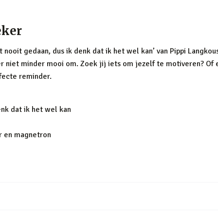
eker
et nooit gedaan, dus ik denk dat ik het wel kan’ van Pippi Langkous
 er niet minder mooi om. Zoek jij iets om jezelf te motiveren? O
fecte reminder.
enk dat ik het wel kan
er en magnetron