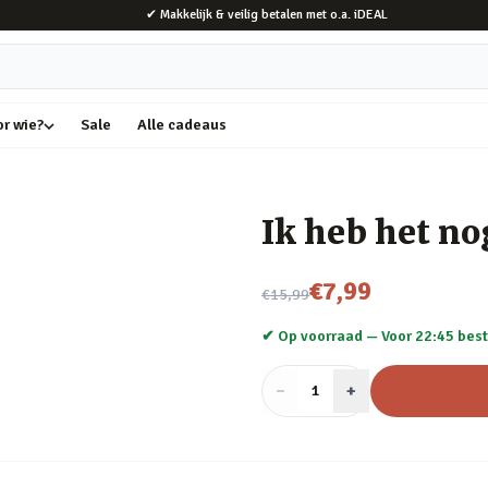
✔ Makkelijk & veilig betalen met o.a. iDEAL
or wie?
Sale
Alle cadeaus
Ik heb het n
Nu voor
€7,99
€15,99
✔ Op voorraad —
Voor 22:45 best
−
Aantal
+
:
1