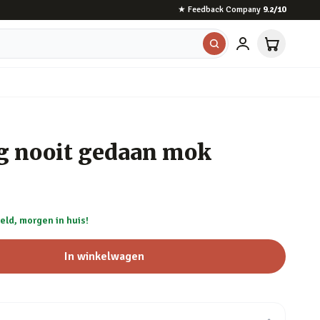
★
Feedback Company
9.2
/10
og nooit gedaan mok
eld, morgen in huis!
In winkelwagen