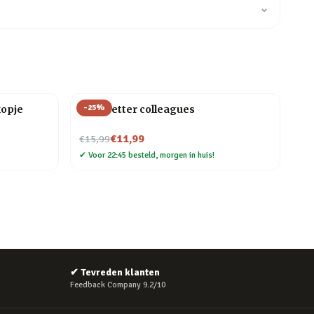
⌄
-
25
%
kopje
Mok Better colleagues
Nu voor
€11,99
€15,99
✔
Voor 22:45 besteld, morgen in huis!
✔
Tevreden klanten
Feedback Company 9.2/10