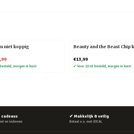
n niet koppig
Beauty and the Beast Chip 
,99
€13,99
besteld, morgen in huis!
✔
Voor 22:45 besteld, morgen in huis!
e cadeaus
✔
Makkelijk & veilig
nt en iedereen
Betaal o.a. met iDEAL