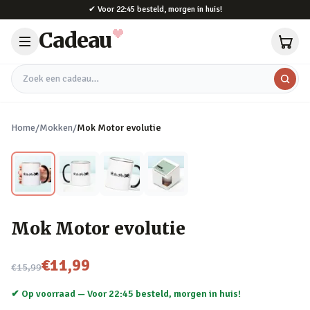
Naar hoofdinhoud
✔
Voor 22:45 besteld, morgen in huis!
Cadeau
Zoek een cadeau
Home
/
Mokken
/
Mok Motor evolutie
Mok Motor evolutie
Nu voor
€11,99
€15,99
✔ Op voorraad —
Voor 22:45 besteld, morgen in huis!