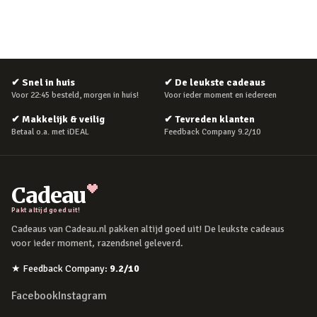
✔
Snel in huis
✔
De leukste cadeaus
Voor 22:45 besteld, morgen in huis!
Voor ieder moment en iedereen
✔
Makkelijk & veilig
✔
Tevreden klanten
Betaal o.a. met iDEAL
Feedback Company 9.2/10
Cadeau
Pakt altijd goed uit!
Cadeaus van Cadeau.nl pakken altijd goed uit! De leukste cadeaus
voor ieder moment, razendsnel geleverd.
★
Feedback Company
:
9.2
/10
Facebook
Instagram