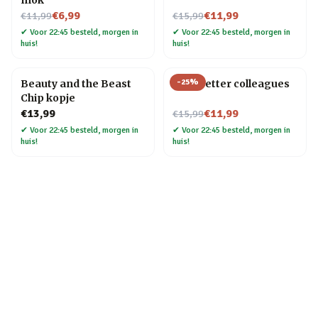
mok
Nu voor
Nu voor
€6,99
€11,99
€11,99
€15,99
✔
Voor 22:45 besteld, morgen in
✔
Voor 22:45 besteld, morgen in
huis!
huis!
-
25
%
Beauty and the Beast
Mok Better colleagues
Chip kopje
Nu voor
€13,99
€11,99
€15,99
✔
Voor 22:45 besteld, morgen in
✔
Voor 22:45 besteld, morgen in
huis!
huis!