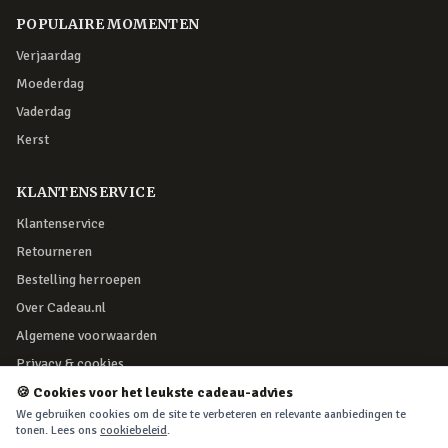
POPULAIRE MOMENTEN
Verjaardag
Moederdag
Vaderdag
Kerst
KLANTENSERVICE
Klantenservice
Retourneren
Bestelling herroepen
Over Cadeau.nl
Algemene voorwaarden
Privacy & cookies
🍪 Cookies voor het leukste cadeau-advies
We gebruiken cookies om de site te verbeteren en relevante aanbiedingen te
VEILIG BETALEN
tonen. Lees ons
cookiebeleid
.