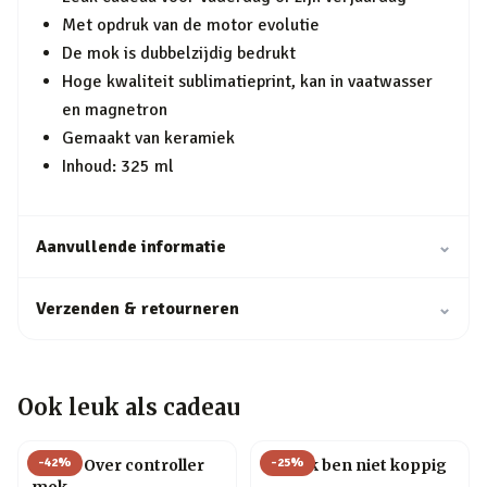
Met opdruk van de motor evolutie
De mok is dubbelzijdig bedrukt
Hoge kwaliteit sublimatieprint, kan in vaatwasser
en magnetron
Gemaakt van keramiek
Inhoud: 325 ml
Aanvullende informatie
⌄
Verzenden & retourneren
⌄
Ook leuk als cadeau
-
42
%
-
25
%
Game Over controller
Mok Ik ben niet koppig