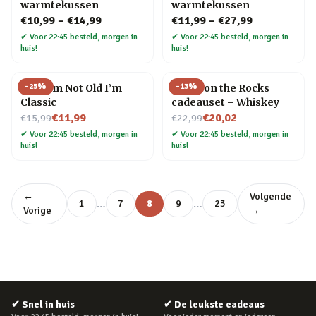
warmtekussen
warmtekussen
€10,99
–
€14,99
€11,99
–
€27,99
✔
Voor 22:45 besteld, morgen in
✔
Voor 22:45 besteld, morgen in
huis!
huis!
-
25
%
-
13
%
Mok I’m Not Old I’m
Socks on the Rocks
Classic
cadeauset – Whiskey
Nu voor
Nu voor
€11,99
€20,02
€15,99
€22,99
✔
Voor 22:45 besteld, morgen in
✔
Voor 22:45 besteld, morgen in
huis!
huis!
←
Volgende
…
…
1
7
8
9
23
Vorige
→
✔
Snel in huis
✔
De leukste cadeaus