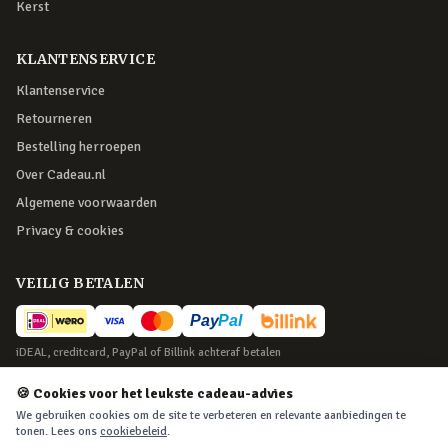
Kerst
KLANTENSERVICE
Klantenservice
Retourneren
Bestelling herroepen
Over Cadeau.nl
Algemene voorwaarden
Privacy & cookies
VEILIG BETALEN
iDEAL, creditcard, PayPal of Billink achteraf betalen
BEZORGING
🍪 Cookies voor het leukste cadeau-advies
We gebruiken cookies om de site te verbeteren en relevante aanbiedingen te
Voor 22:45 besteld, morgen in huis. Tot 365 dagen retourneren.
tonen. Lees ons
cookiebeleid
.