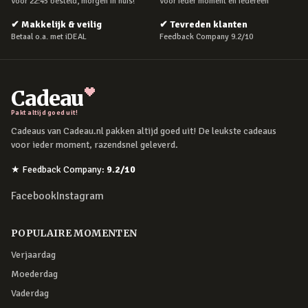
Voor 22:45 besteld, morgen in huis!
Voor ieder moment en iedereen
✔
Makkelijk & veilig
✔
Tevreden klanten
Betaal o.a. met iDEAL
Feedback Company 9.2/10
Cadeau
Pakt altijd goed uit!
Cadeaus van Cadeau.nl pakken altijd goed uit! De leukste cadeaus
voor ieder moment, razendsnel geleverd.
★
Feedback Company
:
9.2
/10
Facebook
Instagram
POPULAIRE MOMENTEN
Verjaardag
Moederdag
Vaderdag