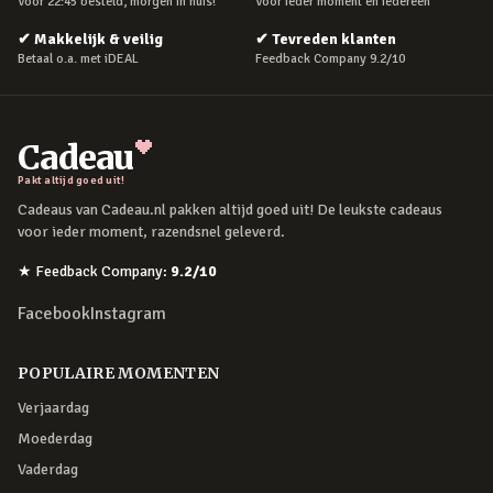
Voor 22:45 besteld, morgen in huis!
Voor ieder moment en iedereen
✔
Makkelijk & veilig
✔
Tevreden klanten
Betaal o.a. met iDEAL
Feedback Company 9.2/10
Cadeau
Pakt altijd goed uit!
Cadeaus van Cadeau.nl pakken altijd goed uit! De leukste cadeaus
voor ieder moment, razendsnel geleverd.
★
Feedback Company
:
9.2
/10
Facebook
Instagram
POPULAIRE MOMENTEN
Verjaardag
Moederdag
Vaderdag