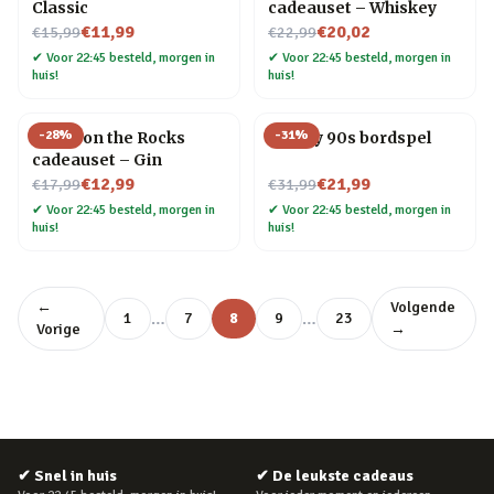
Classic
cadeauset – Whiskey
Nu voor
Nu voor
€11,99
€20,02
€15,99
€22,99
✔
Voor 22:45 besteld, morgen in
✔
Voor 22:45 besteld, morgen in
huis!
huis!
-
28
%
-
31
%
Socks on the Rocks
Totally 90s bordspel
cadeauset – Gin
Nu voor
Nu voor
€12,99
€21,99
€17,99
€31,99
✔
Voor 22:45 besteld, morgen in
✔
Voor 22:45 besteld, morgen in
huis!
huis!
←
Volgende
…
…
1
7
8
9
23
Vorige
→
✔
Snel in huis
✔
De leukste cadeaus