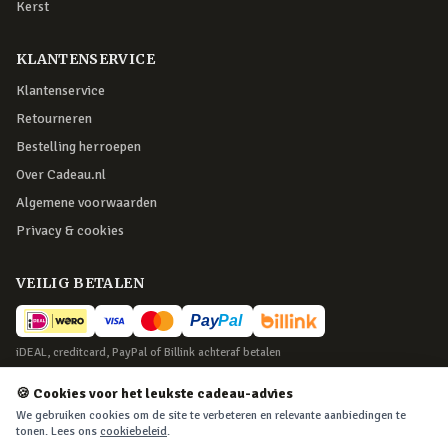
Kerst
KLANTENSERVICE
Klantenservice
Retourneren
Bestelling herroepen
Over Cadeau.nl
Algemene voorwaarden
Privacy & cookies
VEILIG BETALEN
iDEAL, creditcard, PayPal of Billink achteraf betalen
BEZORGING
🍪 Cookies voor het leukste cadeau-advies
We gebruiken cookies om de site te verbeteren en relevante aanbiedingen te
Voor 22:45 besteld, morgen in huis. Tot 365 dagen retourneren.
tonen. Lees ons
cookiebeleid
.