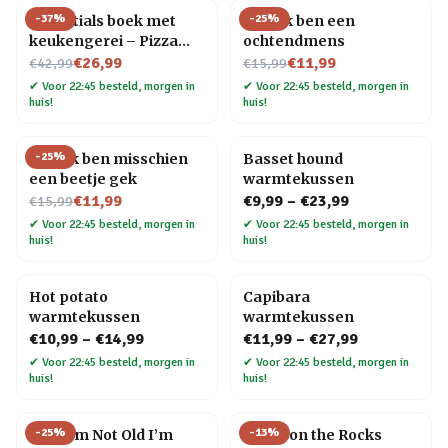
-
37
%
-
25
%
Essentials boek met
Mok Ik ben een
keukengerei – Pizza
ochtendmens
Nu voor
tools
Nu voor
€26,99
€11,99
€42,99
€15,99
✔
Voor 22:45 besteld, morgen in
✔
Voor 22:45 besteld, morgen in
huis!
huis!
-
25
%
Mok Ik ben misschien
Basset hound
een beetje gek
warmtekussen
Nu voor
€11,99
€9,99
–
€23,99
€15,99
✔
Voor 22:45 besteld, morgen in
✔
Voor 22:45 besteld, morgen in
huis!
huis!
Hot potato
Capibara
warmtekussen
warmtekussen
€10,99
–
€14,99
€11,99
–
€27,99
✔
Voor 22:45 besteld, morgen in
✔
Voor 22:45 besteld, morgen in
huis!
huis!
-
25
%
-
13
%
Mok I’m Not Old I’m
Socks on the Rocks