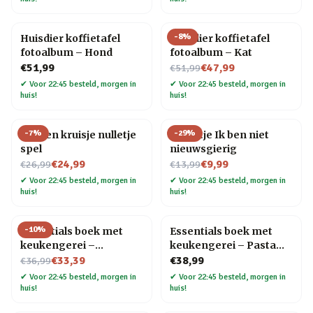
-
8
%
Huisdier koffietafel
Huisdier koffietafel
fotoalbum – Hond
fotoalbum – Kat
Nu voor
€51,99
€47,99
€51,99
✔
Voor 22:45 besteld, morgen in
✔
Voor 22:45 besteld, morgen in
huis!
huis!
-
7
%
-
29
%
Houten kruisje nulletje
Tegeltje Ik ben niet
spel
nieuwsgierig
Nu voor
Nu voor
€24,99
€9,99
€26,99
€13,99
✔
Voor 22:45 besteld, morgen in
✔
Voor 22:45 besteld, morgen in
huis!
huis!
-
10
%
Essentials boek met
Essentials boek met
keukengerei –
keukengerei – Pasta
Nu voor
Heupflacon
tools
€33,39
€38,99
€36,99
✔
Voor 22:45 besteld, morgen in
✔
Voor 22:45 besteld, morgen in
huis!
huis!