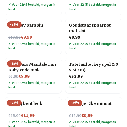
✔
Voor 22:45 besteld, morgen in
✔
Voor 22:45 besteld, morgen in
huis!
huis!
-
29
%
Whiskey paraplu
Goudstaaf spaarpot
met slot
Nu voor
€9,99
€8,99
€13,99
✔
Voor 22:45 besteld, morgen in
✔
Voor 22:45 besteld, morgen in
huis!
huis!
-
14
%
Star Wars Mandalorian
Tafel airhockey spel (50
Baby Yoda mok
x 31 cm)
Nu voor
€5,99
€32,99
€6,99
✔
Voor 22:45 besteld, morgen in
✔
Voor 22:45 besteld, morgen in
huis!
huis!
-
25
%
-
50
%
Mok Jij bent leuk
Tegeltje Elke minuut
Nu voor
Nu voor
€11,99
€6,99
€15,99
€13,99
✔
Voor 22:45 besteld, morgen in
✔
Voor 22:45 besteld, morgen in
huis!
huis!