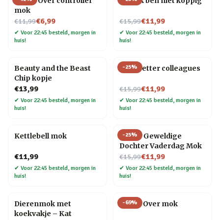
Game Over controller
Mok Ik ben niet koppig
mok
Nu voor
Nu voor
€6,99
€11,99
€11,99
€15,99
✔
Voor 22:45 besteld, morgen in
✔
Voor 22:45 besteld, morgen in
huis!
huis!
-
25
%
Beauty and the Beast
Mok Better colleagues
Chip kopje
Nu voor
€13,99
€11,99
€15,99
✔
Voor 22:45 besteld, morgen in
✔
Voor 22:45 besteld, morgen in
huis!
huis!
-
25
%
Kettlebell mok
Meest Geweldige
Dochter Vaderdag Mok
Nu voor
€11,99
€11,99
€15,99
✔
Voor 22:45 besteld, morgen in
✔
Voor 22:45 besteld, morgen in
huis!
huis!
-
69
%
Dierenmok met
Game Over mok
koekvakje – Kat