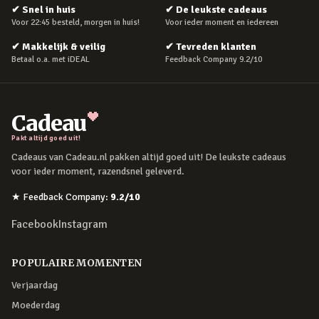
✔
Snel in huis
✔
De leukste cadeaus
Voor 22:45 besteld, morgen in huis!
Voor ieder moment en iedereen
✔
Makkelijk & veilig
✔
Tevreden klanten
Betaal o.a. met iDEAL
Feedback Company 9.2/10
Cadeau
Pakt altijd goed uit!
Cadeaus van Cadeau.nl pakken altijd goed uit! De leukste cadeaus
voor ieder moment, razendsnel geleverd.
★
Feedback Company
:
9.2
/10
Facebook
Instagram
POPULAIRE MOMENTEN
Verjaardag
Moederdag