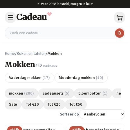
Naar hoofdinhoud
✔
Voor 22:45 besteld, morgen in huis!
Cadeau
Zoek een cadeau
Home
/
Koken en tafelen
/
Mokken
Mokken
212
cadeaus
Vaderdag mokken
(
17
)
Moederdag mokken
(
10
)
mokken
(
200
)
cadeausets
(
5
)
bloempotten
(
1
)
heupfl
Sale
Tot €
10
Tot €
20
Tot €
50
Sorteer op
-
42
%
-
25
%