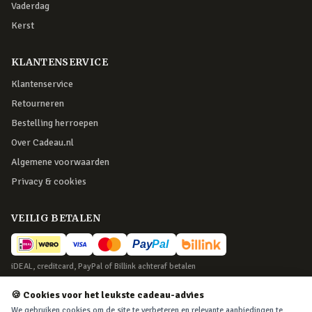
Vaderdag
Kerst
KLANTENSERVICE
Klantenservice
Retourneren
Bestelling herroepen
Over Cadeau.nl
Algemene voorwaarden
Privacy & cookies
VEILIG BETALEN
iDEAL, creditcard, PayPal of Billink achteraf betalen
BEZORGING
🍪 Cookies voor het leukste cadeau-advies
We gebruiken cookies om de site te verbeteren en relevante aanbiedingen te