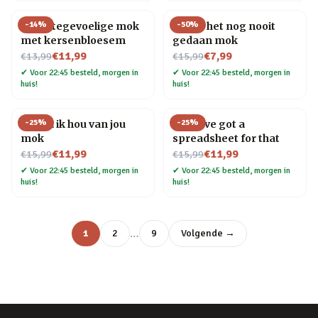
-
14
%
-
50
%
Warmtegevoelige mok
Ik heb het nog nooit
met kersenbloesem
gedaan mok
Nu voor
Nu voor
€11,99
€7,99
€13,99
€15,99
✔
Voor 22:45 besteld, morgen in
✔
Voor 22:45 besteld, morgen in
huis!
huis!
-
25
%
-
25
%
Mama ik hou van jou
Mok I’ve got a
mok
spreadsheet for that
Nu voor
Nu voor
€11,99
€11,99
€15,99
€15,99
✔
Voor 22:45 besteld, morgen in
✔
Voor 22:45 besteld, morgen in
huis!
huis!
…
1
2
9
Volgende →