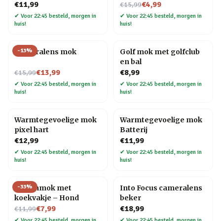
Nu voor
€11,99
€4,99
€15,99
✔
Voor 22:45 besteld, morgen in
✔
Voor 22:45 besteld, morgen in
huis!
huis!
-
13
%
Cameralens mok
Golf mok met golfclub
en bal
Nu voor
€13,99
€8,99
€15,99
✔
Voor 22:45 besteld, morgen in
✔
Voor 22:45 besteld, morgen in
huis!
huis!
Warmtegevoelige mok
Warmtegevoelige mok
pixel hart
Batterij
€12,99
€11,99
✔
Voor 22:45 besteld, morgen in
✔
Voor 22:45 besteld, morgen in
huis!
huis!
-
33
%
Dierenmok met
Into Focus cameralens
koekvakje – Hond
beker
Nu voor
€7,99
€18,99
€11,99
✔
Voor 22:45 besteld, morgen in
✔
Voor 22:45 besteld, morgen in