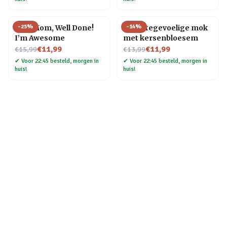
-
25
%
-
14
%
Mok Mom, Well Done!
Warmtegevoelige mok
I’m Awesome
met kersenbloesem
Nu voor
Nu voor
€11,99
€11,99
€15,99
€13,99
✔
Voor 22:45 besteld, morgen in
✔
Voor 22:45 besteld, morgen in
huis!
huis!