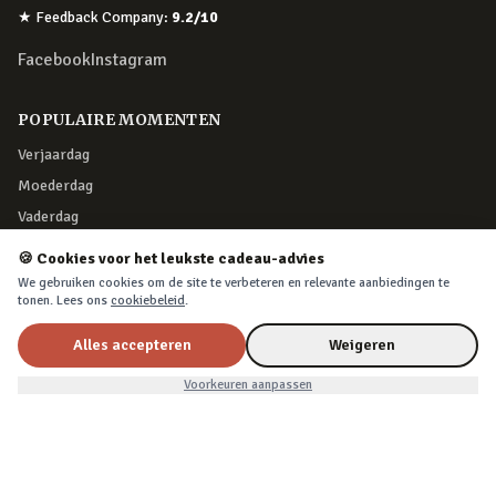
★
Feedback Company
:
9.2
/10
Facebook
Instagram
POPULAIRE MOMENTEN
Verjaardag
Moederdag
Vaderdag
Kerst
🍪 Cookies voor het leukste cadeau-advies
We gebruiken cookies om de site te verbeteren en relevante aanbiedingen te
tonen. Lees ons
cookiebeleid
.
KLANTENSERVICE
Klantenservice
Alles accepteren
Weigeren
Retourneren
Voorkeuren aanpassen
Bestelling herroepen
Over Cadeau.nl
Algemene voorwaarden
Privacy & cookies