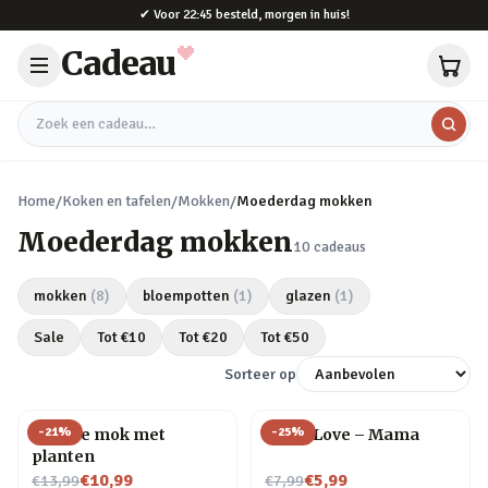
Naar hoofdinhoud
✔
Voor 22:45 besteld, morgen in huis!
Cadeau
Zoek een cadeau
Home
/
Koken en tafelen
/
Mokken
/
Moederdag mokken
Moederdag mokken
10
cadeaus
mokken
(
8
)
bloempotten
(
1
)
glazen
(
1
)
Sale
Tot €
10
Tot €
20
Tot €
50
Sorteer op
-
21
%
-
25
%
Emaille mok met
Mok I Love – Mama
planten
Nu voor
Nu voor
€10,99
€5,99
€13,99
€7,99