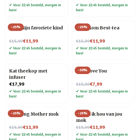
✔
Voor 22:45 besteld, morgen in
✔
Voor 22:45 besteld, morgen in
huis!
huis!
-
25
%
-
25
%
Mok Mijn favoriete kind
Mok Mom Best-tea
Nu voor
Nu voor
€11,99
€11,99
€15,99
€15,99
✔
Voor 22:45 besteld, morgen in
✔
Voor 22:45 besteld, morgen in
huis!
huis!
-
50
%
Kat theekop met
Mok Love You
infuser
Nu voor
€17,99
€7,99
€15,99
✔
Voor 22:45 besteld, morgen in
✔
Voor 22:45 besteld, morgen in
huis!
huis!
-
25
%
-
25
%
Amazing Mother mok
Mama ik hou van jou
mok
Nu voor
Nu voor
€11,99
€11,99
€15,99
€15,99
✔
Voor 22:45 besteld, morgen in
✔
Voor 22:45 besteld, morgen in
huis!
huis!