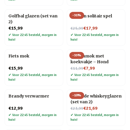
-
31
%
Golfbal glazen (set van
Houten solitair spel
2)
Nu voor
€15,99
€17,99
€25,99
✔
Voor 22:45 besteld, morgen in
✔
Voor 22:45 besteld, morgen in
huis!
huis!
-
33
%
Fiets mok
Dierenmok met
koekvakje – Hond
Nu voor
€15,99
€7,99
€11,99
✔
Voor 22:45 besteld, morgen in
✔
Voor 22:45 besteld, morgen in
huis!
huis!
-
10
%
Brandy verwarmer
Rollende whiskeyglazen
(set van 2)
Nu voor
€12,99
€21,69
€23,99
✔
Voor 22:45 besteld, morgen in
✔
Voor 22:45 besteld, morgen in
huis!
huis!