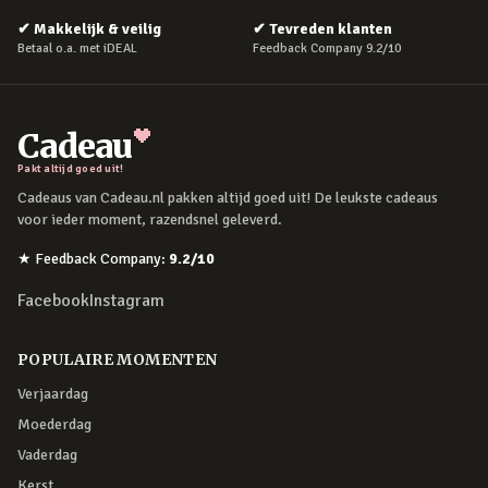
✔
Makkelijk & veilig
✔
Tevreden klanten
Betaal o.a. met iDEAL
Feedback Company 9.2/10
Cadeau
Pakt altijd goed uit!
Cadeaus van Cadeau.nl pakken altijd goed uit! De leukste cadeaus
voor ieder moment, razendsnel geleverd.
★
Feedback Company
:
9.2
/10
Facebook
Instagram
POPULAIRE MOMENTEN
Verjaardag
Moederdag
Vaderdag
Kerst