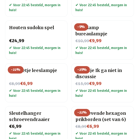
✔
Voor 22:45 besteld, morgen in
✔
Voor 22:45 besteld, morgen in
huis!
huis!
-
9
%
Houten sudoku spel
Gloeilamp
bureaulampje
Nu voor
€24,99
€9,99
€10,99
✔
Voor 22:45 besteld, morgen in
✔
Voor 22:45 besteld, morgen in
huis!
huis!
-
22
%
-
29
%
Mannetje leeslampje
Tegeltje Ik ga niet in
discussie
Nu voor
Nu voor
€6,99
€9,99
€8,99
€13,99
✔
Voor 22:45 besteld, morgen in
✔
Voor 22:45 besteld, morgen in
huis!
huis!
-
22
%
Sleutelhanger
Zelfklevende hexagon
schroevendraaier
prikborden (set van 6)
Nu voor
€6,99
€6,99
€8,99
✔
Voor 22:45 besteld, morgen in
✔
Voor 22:45 besteld, morgen in
huis!
huis!