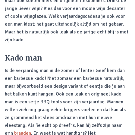
maar ook koelemmers en originele flesopeners. Drinkt de
jarige liever wijn? Kies dan voor een mooie wijn decanter
of coole wijnglazen. Welk verjaardagscadeau je ook voor
een man kiest: het gaat uiteindelijk altijd om het gebaar.
Maar het is natuurlijk ook leuk als de jarige echt blij is met
zijn kado.
Kado man
Is de verjaardag man in de zomer of lente? Geef hem dan
een barbecue kado! Niet zomaar een barbecue natuurlijk,
maar bijvoorbeeld een design variant of eentje die je aan
het balkon kunt hangen. Ook een leuk en origineel kado
man is een setje BBQ tools voor zijn verjaardag. Mannen
willen zich nog graag echte krijgers voelen en dat kan als
ze grommend het vlees omdraaien met hun nieuwe
vleestang. Als ‘ie echt op dreef is, kan hij zelfs zijn naam
erin
branden
. En weet je wat handig is? Het