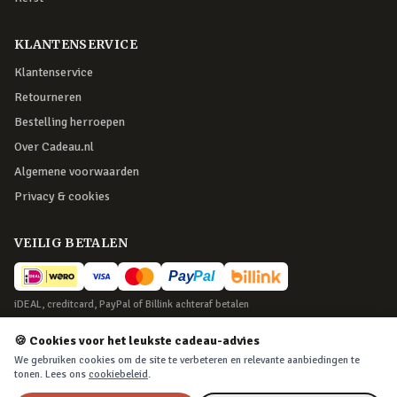
KLANTENSERVICE
Klantenservice
Retourneren
Bestelling herroepen
Over Cadeau.nl
Algemene voorwaarden
Privacy & cookies
VEILIG BETALEN
iDEAL, creditcard, PayPal of Billink achteraf betalen
BEZORGING
🍪 Cookies voor het leukste cadeau-advies
We gebruiken cookies om de site te verbeteren en relevante aanbiedingen te
Voor 22:45 besteld, morgen in huis. Tot 365 dagen retourneren.
tonen. Lees ons
cookiebeleid
.