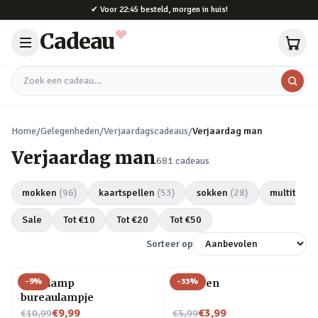
Naar hoofdinhoud
✔
Voor 22:45 besteld, morgen in huis!
Cadeau
Zoek een cadeau
Home
/
Gelegenheden
/
Verjaardagscadeaus
/
Verjaardag man
Verjaardag man
681
cadeaus
mokken
(
96
)
kaartspellen
(
53
)
sokken
(
28
)
multitools
Sale
Tot €
10
Tot €
20
Tot €
50
Sorteer op
-
9
%
-
33
%
Gloeilamp
Veer pen
bureaulampje
Nu voor
Nu voor
€9,99
€3,99
€10,99
€5,99