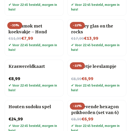
✔
Voor 22:45 besteld, morgen in
✔
Voor 22:45 besteld, morgen in
huis!
huis!
-
33
%
-
22
%
Dierenmok met
Whiskey glas on the
koekvakje – Hond
rocks
Nu voor
Nu voor
€7,99
€13,99
€11,99
€17,99
✔
Voor 22:45 besteld, morgen in
✔
Voor 22:45 besteld, morgen in
huis!
huis!
-
22
%
Kraswereldkaart
Mannetje leeslampje
Nu voor
€8,99
€6,99
€8,99
✔
Voor 22:45 besteld, morgen in
✔
Voor 22:45 besteld, morgen in
huis!
huis!
-
22
%
Houten sudoku spel
Zelfklevende hexagon
prikborden (set van 6)
Nu voor
€24,99
€6,99
€8,99
✔
Voor 22:45 besteld, morgen in
✔
Voor 22:45 besteld, morgen in
huis!
huis!