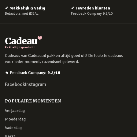
✔
Makkelijk & veilig
✔
Tevreden klanten
Betaal o.a. met iDEAL
Feedback Company 9.2/10
Cadeau
Pakt altijd goed uit!
Cadeaus van Cadeau.nl pakken altijd goed uit! De leukste cadeaus
voor ieder moment, razendsnel geleverd.
★
Feedback Company
:
9.2
/10
Facebook
Instagram
POPULAIRE MOMENTEN
Verjaardag
Moederdag
Vaderdag
Kerst